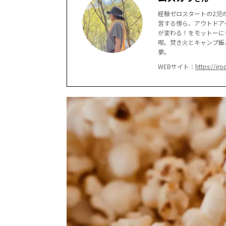
経験ゼロスタートの2児の
営する傍ら、アウトドア
が変わる！をモットーに
喫。焚き火とキャンプ飯
夢。
WEBサイト：
https://iro