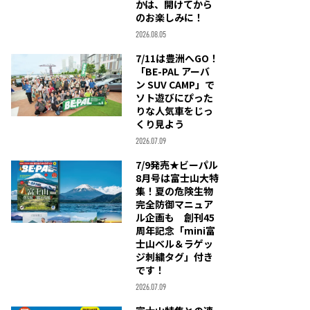
かは、開けてから
のお楽しみに！
2026.08.05
7/11は豊洲へGO！
「BE-PAL アーバ
ン SUV CAMP」で
ソト遊びにぴった
りな人気車をじっ
くり見よう
2026.07.09
7/9発売★ビーパル
8月号は富士山大特
集！夏の危険生物
完全防御マニュア
ル企画も 創刊45
周年記念「mini富
士山ベル＆ラゲッ
ジ刺繍タグ」付き
です！
2026.07.09