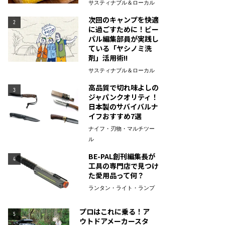
サスティナブル＆ローカル
次回のキャンプを快適
2
に過ごすために！ビー
パル編集部員が実践し
ている「ヤシノミ洗
剤」活用術!!
サスティナブル＆ローカル
高品質で切れ味よしの
3
ジャパンクオリティ！
日本製のサバイバルナ
イフおすすめ7選
ナイフ・刃物・マルチツー
ル
BE-PAL創刊編集長が
4
工具の専門店で見つけ
た愛用品って何？
ランタン・ライト・ランプ
プロはこれに乗る！ア
5
ウトドアメーカースタ