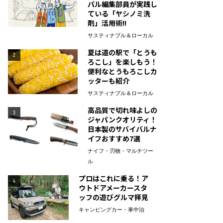
パル編集部員が実践し
ている「ヤシノミ洗
剤」活用術!!
サスティナブル＆ローカル
夏は道の駅で「とうも
2
ろこし」を楽しもう！
便利なとうもろこしカ
ッターも紹介
サスティナブル＆ローカル
高品質で切れ味よしの
3
ジャパンクオリティ！
日本製のサバイバルナ
イフおすすめ7選
ナイフ・刃物・マルチツー
ル
プロはこれに乗る！ア
4
ウトドアメーカースタ
ッフの遊びグルマ拝見
キャンピングカー・車中泊