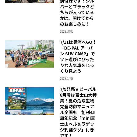
別付録です！シル
バーとブラックど
ちらが入っている
かは、開けてから
のお楽しみに！
2026.08.05
7/11は豊洲へGO！
「BE-PAL アーバ
ン SUV CAMP」で
ソト遊びにぴった
りな人気車をじっ
くり見よう
2026.07.09
7/9発売★ビーパル
8月号は富士山大特
集！夏の危険生物
完全防御マニュア
ル企画も 創刊45
周年記念「mini富
士山ベル＆ラゲッ
ジ刺繍タグ」付き
です！