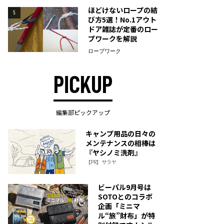
ほどけないロープの結
5
び方5選！No.1アウト
ドア雑誌が定番のロー
プワークを解説
ロープワーク
PICKUP
編集部ピックアップ
キャンプ用品の日々の
メンテナンスの相棒は
『ヤシノミ洗剤』
【PR】サラヤ
ビーパル9月号は
SOTOとのコラボ
企画「ミニマ
ル“旅”財布」が特