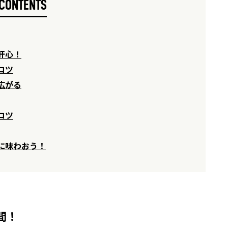
CONTENTS
肝心！
コツ
広がる
コツ
に味わおう！
間！