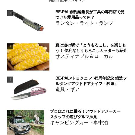
編集部記事ランキング
BE-PAL創刊編集長が工具の専門店で見
1
つけた愛用品って何？
ランタン・ライト・ランプ
夏は道の駅で「とうもろこし」を楽しも
2
う！ 便利なとうもろこしカッターも紹介
サスティナブル＆ローカル
BE-PAL×トヨクニ ／ 45周年記念 鍛造フ
3
ルタングアウトドアナイフ「独遊」
道具・ギア
プロはこれに乗る！アウトドアメーカー
4
スタッフの遊びグルマ拝見
キャンピングカー・車中泊