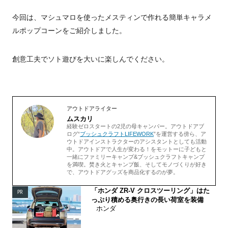
今回は、マシュマロを使ったメスティンで作れる簡単キャラメ
ルポップコーンをご紹介しました。
創意工夫でソト遊びを大いに楽しんでください。
アウトドアライター
ムスカリ
経験ゼロスタートの2児の母キャンパー。アウトドアブ
ログ“
ブッシュクラフトLIFEWORK
”を運営する傍ら、ア
ウトドアインストラクターのアシスタントとしても活動
中。アウトドアで人生が変わる！をモットーに子どもと
一緒にファミリーキャンプ&ブッシュクラフトキャンプ
を満喫。焚き火とキャンプ飯、そしてモノづくりが好き
で、アウトドアグッズを商品化するのが夢。
「ホンダ ZR-V クロスツーリング」はた
PR
っぷり積める奥行きの長い荷室を装備
ホンダ