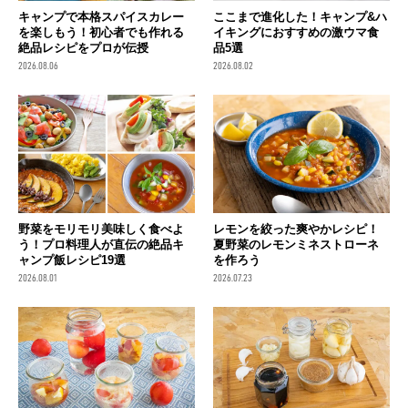
キャンプで本格スパイスカレー
ここまで進化した！キャンプ&ハ
を楽しもう！初心者でも作れる
イキングにおすすめの激ウマ食
絶品レシピをプロが伝授
品5選
2026.08.06
2026.08.02
野菜をモリモリ美味しく食べよ
レモンを絞った爽やかレシピ！
う！プロ料理人が直伝の絶品キ
夏野菜のレモンミネストローネ
ャンプ飯レシピ19選
を作ろう
2026.08.01
2026.07.23