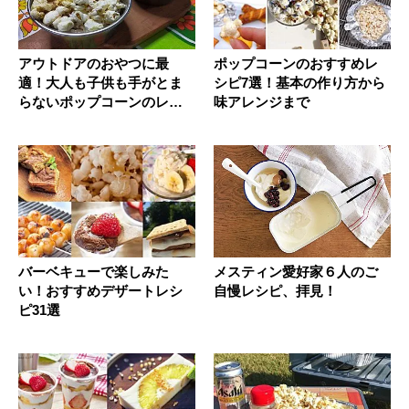
アウトドアのおやつに最
ポップコーンのおすすめレ
適！大人も子供も手がとま
シピ7選！基本の作り方から
らないポップコーンのレシ
味アレンジまで
ピ3選
バーベキューで楽しみた
メスティン愛好家６人のご
い！おすすめデザートレシ
自慢レシピ、拝見！
ピ31選