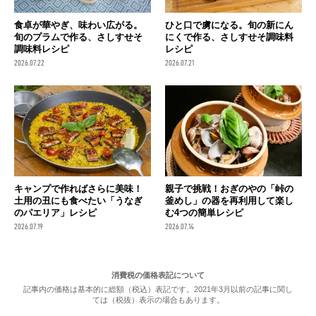
食卓が華やぎ、味わい広がる。
ひと口で虜になる。旬の新にん
旬のプラムで作る、さしすせそ
にくで作る、さしすせそ調味料
調味料レシピ
レシピ
2026.07.22
2026.07.21
キャンプで作ればさらに美味！
親子で挑戦！おぎのやの「峠の
土用の丑にも食べたい「うなぎ
釜めし」の器を再利用して楽し
のパエリア」レシピ
む4つの簡単レシピ
2026.07.19
2026.07.14
消費税の価格表記について
記事内の価格は基本的に総額（税込）表記です。2021年3月以前の記事に関し
ては（税抜）表示の場合もあります。