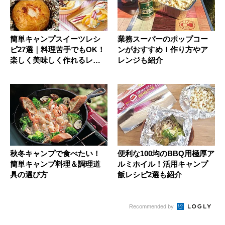
簡単キャンプスイーツレシ
業務スーパーのポップコー
ピ27選｜料理苦手でもOK！
ンがおすすめ！作り方やア
楽しく美味しく作れるレシ
レンジも紹介
ピ集
秋冬キャンプで食べたい！
便利な100均のBBQ用極厚ア
簡単キャンプ料理＆調理道
ルミホイル！活用キャンプ
具の選び方
飯レシピ2選も紹介
Recommended by