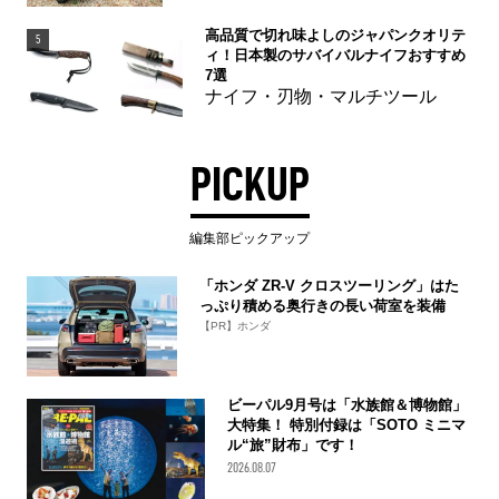
高品質で切れ味よしのジャパンクオリテ
5
ィ！日本製のサバイバルナイフおすすめ
7選
ナイフ・刃物・マルチツール
PICKUP
編集部ピックアップ
「ホンダ ZR-V クロスツーリング」はた
っぷり積める奥行きの長い荷室を装備
【PR】ホンダ
ビーパル9月号は「水族館＆博物館」
大特集！ 特別付録は「SOTO ミニマ
ル“旅”財布」です！
2026.08.07