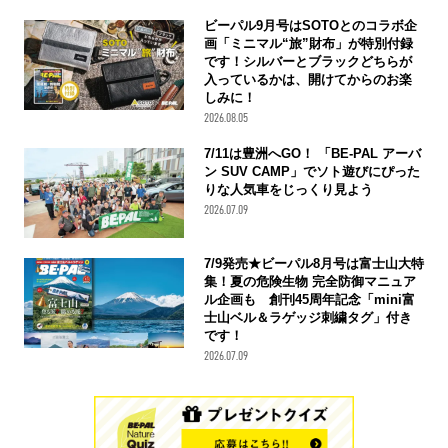
ビーパル9月号はSOTOとのコラボ企
画「ミニマル“旅”財布」が特別付録
です！シルバーとブラックどちらが
入っているかは、開けてからのお楽
しみに！
2026.08.05
7/11は豊洲へGO！ 「BE-PAL アーバ
ン SUV CAMP」でソト遊びにぴった
りな人気車をじっくり見よう
2026.07.09
7/9発売★ビーパル8月号は富士山大特
集！夏の危険生物 完全防御マニュア
ル企画も 創刊45周年記念「mini富
士山ベル＆ラゲッジ刺繍タグ」付き
です！
2026.07.09