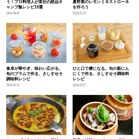
う！プロ料理人が直伝の絶品キ
夏野菜のレモンミネストローネ
ャンプ飯レシピ19選
を作ろう
2026.08.01
2026.07.23
食卓が華やぎ、味わい広がる。
ひと口で虜になる。旬の新にん
旬のプラムで作る、さしすせそ
にくで作る、さしすせそ調味料
調味料レシピ
レシピ
2026.07.22
2026.07.21