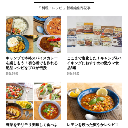
『 料理・レシピ 』新着編集部記事
キャンプで本格スパイスカレー
ここまで進化した！キャンプ&ハ
を楽しもう！初心者でも作れる
イキングにおすすめの激ウマ食
絶品レシピをプロが伝授
品5選
2026.08.06
2026.08.02
野菜をモリモリ美味しく食べよ
レモンを絞った爽やかレシピ！