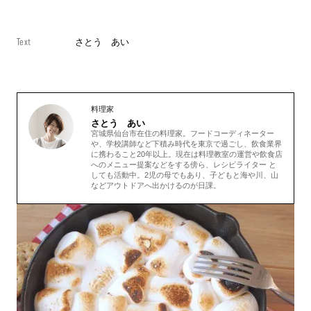
Text
さとう あい
料理家
さとう あい
宮城県仙台市在住の料理家。
フードコーディネーター
や、学校講師など下積み時代を東京で過ごし、飲食業界
に携わること20年以上。
現在は料理教室の運営や飲食店
へのメニュー提案などをする傍ら、レシピライター と
しても活動中。2
児の母でもあり、子どもと海や川、山
などアウトドアへ出かけるのが日課
。