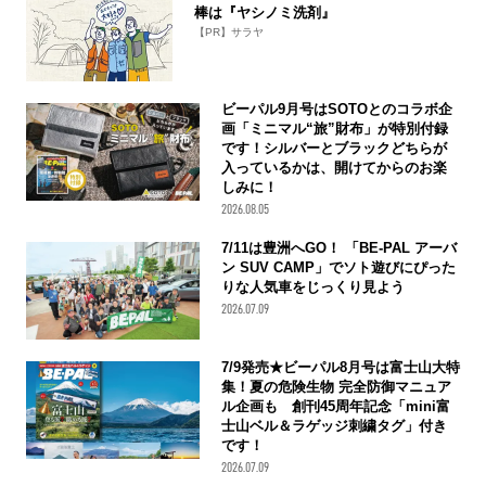
棒は『ヤシノミ洗剤』
【PR】サラヤ
ビーパル9月号はSOTOとのコラボ企
画「ミニマル“旅”財布」が特別付録
です！シルバーとブラックどちらが
入っているかは、開けてからのお楽
しみに！
2026.08.05
7/11は豊洲へGO！ 「BE-PAL アーバ
ン SUV CAMP」でソト遊びにぴった
りな人気車をじっくり見よう
2026.07.09
7/9発売★ビーパル8月号は富士山大特
集！夏の危険生物 完全防御マニュア
ル企画も 創刊45周年記念「mini富
士山ベル＆ラゲッジ刺繍タグ」付き
です！
2026.07.09