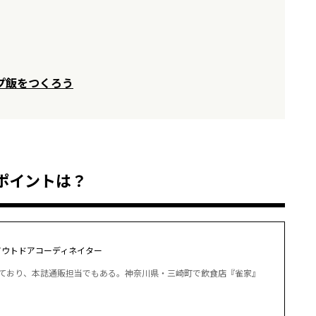
プ飯をつくろう
ポイントは？
アウトドアコーディネイター
ており、本誌通販担当でもある。神奈川県・三崎町で飲食店『雀家』