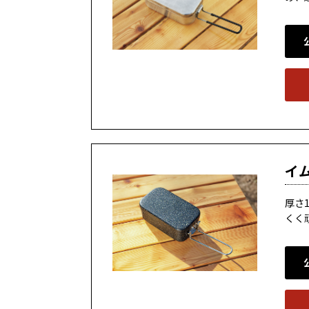
イ
厚さ
くく