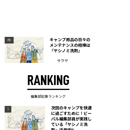
キャンプ用品の日々の
PR
メンテナンスの相棒は
『ヤシノミ洗剤』
サラヤ
RANKING
編集部記事ランキング
次回のキャンプを快適
1
に過ごすために！ビー
パル編集部員が実践し
ている「ヤシノミ洗
剤」活用術!!