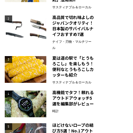
サスティナブル＆ローカル
高品質で切れ味よしの
2
ジャパンクオリティ！
日本製のサバイバルナ
イフおすすめ7選
ナイフ・刃物・マルチツー
ル
夏は道の駅で「とうも
3
ろこし」を楽しもう！
便利なとうもろこしカ
ッターも紹介
サスティナブル＆ローカル
高機能でタフ！頼れる
4
アウトドアウォッチ5
選を編集部がレビュー
時計
ほどけないロープの結
5
び方5選！No.1アウト