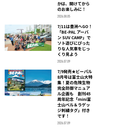
かは、開けてから
のお楽しみに！
2026.08.05
7/11は豊洲へGO！
「BE-PAL アーバ
ン SUV CAMP」で
ソト遊びにぴった
りな人気車をじっ
くり見よう
2026.07.09
7/9発売★ビーパル
8月号は富士山大特
集！夏の危険生物
完全防御マニュア
ル企画も 創刊45
周年記念「mini富
士山ベル＆ラゲッ
ジ刺繍タグ」付き
です！
2026.07.09