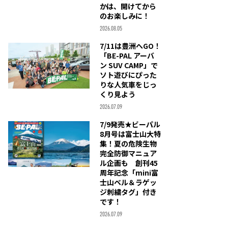
かは、開けてから
のお楽しみに！
2026.08.05
7/11は豊洲へGO！
「BE-PAL アーバ
ン SUV CAMP」で
ソト遊びにぴった
りな人気車をじっ
くり見よう
2026.07.09
7/9発売★ビーパル
8月号は富士山大特
集！夏の危険生物
完全防御マニュア
ル企画も 創刊45
周年記念「mini富
士山ベル＆ラゲッ
ジ刺繍タグ」付き
です！
2026.07.09