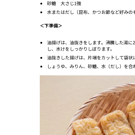
砂糖 大さじ1強
水またはだし（昆布、かつお節など好みのもの
＜下準備＞
油揚げは、油抜きをします。沸騰した湯に
し、水けをしっかりしぼります。
油抜きした揚げは、片端をカットして袋状
しょうゆ、みりん、砂糖、水（だし）を合