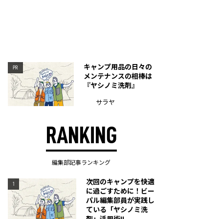
キャンプ用品の日々の
PR
メンテナンスの相棒は
『ヤシノミ洗剤』
サラヤ
RANKING
編集部記事ランキング
次回のキャンプを快適
1
に過ごすために！ビー
パル編集部員が実践し
ている「ヤシノミ洗
剤」活用術!!