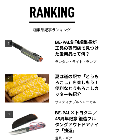
RANKING
編集部記事ランキング
BE-PAL創刊編集長が
1
工具の専門店で見つけ
た愛用品って何？
ランタン・ライト・ランプ
夏は道の駅で「とうも
2
ろこし」を楽しもう！
便利なとうもろこしカ
ッターも紹介
サスティナブル＆ローカル
BE-PAL×トヨクニ ／
3
45周年記念 鍛造フル
タングアウトドアナイ
フ「独遊」
道具・ギア