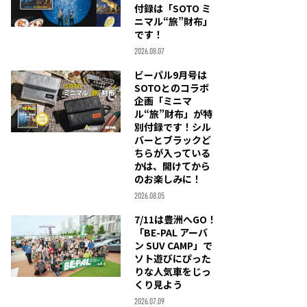
付録は「SOTO ミ
ニマル“旅”財布」
です！
2026.08.07
ビーパル9月号は
SOTOとのコラボ
企画「ミニマ
ル“旅”財布」が特
別付録です！シル
バーとブラックど
ちらが入っている
かは、開けてから
のお楽しみに！
2026.08.05
7/11は豊洲へGO！
「BE-PAL アーバ
ン SUV CAMP」で
ソト遊びにぴった
りな人気車をじっ
くり見よう
2026.07.09