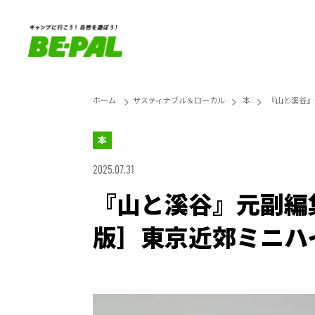
ホーム
サスティナブル＆ローカル
本
『山と溪谷』
本
2025.07.31
『山と溪谷』元副編
版］東京近郊ミニハ