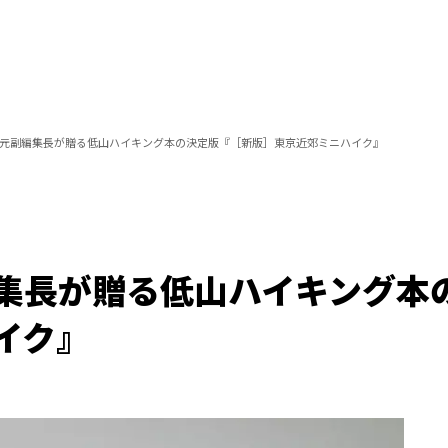
元副編集長が贈る低山ハイキング本の決定版『［新版］東京近郊ミニハイク』
集長が贈る低山ハイキング本
イク』