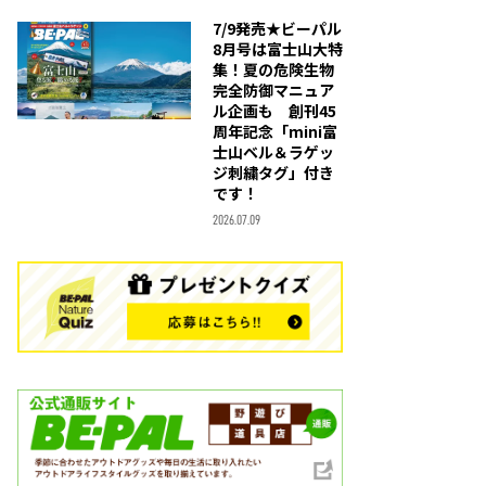
7/9発売★ビーパル
8月号は富士山大特
集！夏の危険生物
完全防御マニュア
ル企画も 創刊45
周年記念「mini富
士山ベル＆ラゲッ
ジ刺繍タグ」付き
です！
2026.07.09