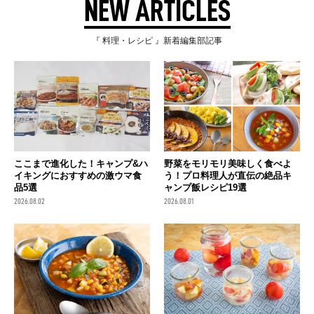
NEW ARTICLES
『 料理・レシピ 』新着編集部記事
ここまで進化した！キャンプ&ハ
野菜をモリモリ美味しく食べよ
イキングにおすすめの激ウマ食
う！プロ料理人が直伝の絶品キ
品5選
ャンプ飯レシピ19選
2026.08.02
2026.08.01