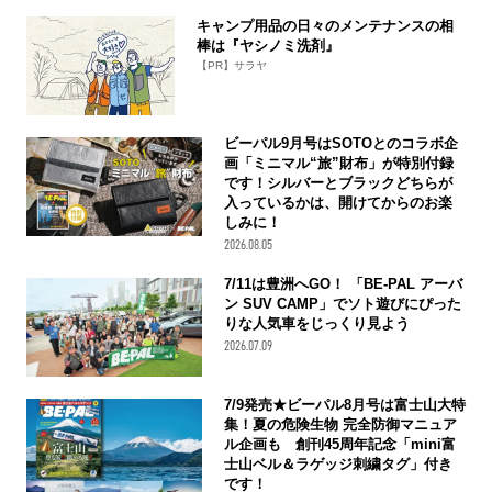
キャンプ用品の日々のメンテナンスの相
棒は『ヤシノミ洗剤』
【PR】サラヤ
ビーパル9月号はSOTOとのコラボ企
画「ミニマル“旅”財布」が特別付録
です！シルバーとブラックどちらが
入っているかは、開けてからのお楽
しみに！
2026.08.05
7/11は豊洲へGO！ 「BE-PAL アーバ
ン SUV CAMP」でソト遊びにぴった
りな人気車をじっくり見よう
2026.07.09
7/9発売★ビーパル8月号は富士山大特
集！夏の危険生物 完全防御マニュア
ル企画も 創刊45周年記念「mini富
士山ベル＆ラゲッジ刺繍タグ」付き
です！