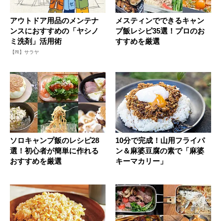
アウトドア用品のメンテナ
メスティンでできるキャン
ンスにおすすめの「ヤシノ
プ飯レシピ35選！プロのお
ミ洗剤」活用術
すすめを厳選
【PR】サラヤ
ソロキャンプ飯のレシピ28
10分で完成！山用フライパ
選！初心者が簡単に作れる
ン＆麻婆豆腐の素で「麻婆
おすすめを厳選
キーマカリー」