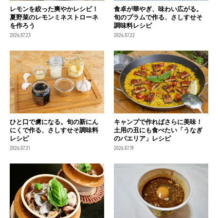
レモンを絞った爽やかレシピ！
食卓が華やぎ、味わい広がる。
夏野菜のレモンミネストローネ
旬のプラムで作る、さしすせそ
を作ろう
調味料レシピ
2026.07.23
2026.07.22
ひと口で虜になる。旬の新にん
キャンプで作ればさらに美味！
にくで作る、さしすせそ調味料
土用の丑にも食べたい「うなぎ
レシピ
のパエリア」レシピ
2026.07.21
2026.07.19