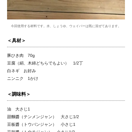
今回使用する材料です。水、しょうゆ、ウェイパーは既に混ぜてあります。
＜具材＞
豚ひき肉 70g
豆腐（絹、木綿どちらでもよい） 1/2丁
白ネギ お好み
ニンニク 1かけ
＜調味料＞
油 大さじ1
甜麵醬（テンメンジャン） 大さじ1/2
豆板醬（トウバンジャン） 小さじ1