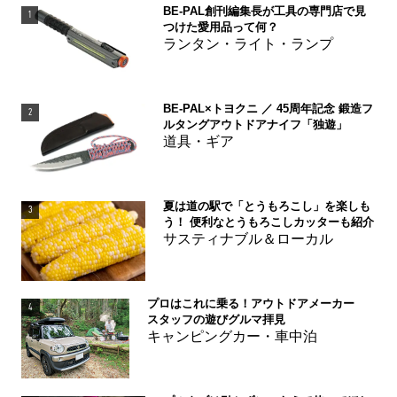
BE-PAL創刊編集長が工具の専門店で見
1
つけた愛用品って何？
ランタン・ライト・ランプ
BE-PAL×トヨクニ ／ 45周年記念 鍛造フ
2
ルタングアウトドアナイフ「独遊」
道具・ギア
夏は道の駅で「とうもろこし」を楽しも
3
う！ 便利なとうもろこしカッターも紹介
サスティナブル＆ローカル
プロはこれに乗る！アウトドアメーカー
4
スタッフの遊びグルマ拝見
キャンピングカー・車中泊