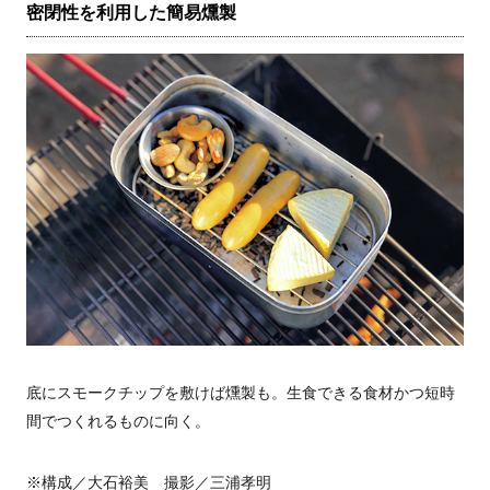
密閉性を利用した簡易燻製
底にスモークチップを敷けば燻製も。生食できる食材かつ短時
間でつくれるものに向く。
※構成／大石裕美 撮影／三浦孝明