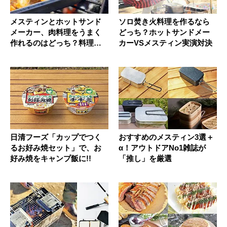
メスティンとホットサンド
ソロ焚き火料理を作るなら
メーカー、肉料理をうまく
どっち？ホットサンドメー
作れるのはどっち？料理初
カーVSメスティン実演対決
心者編集...
日清フーズ「カップでつく
おすすめのメスティン3選＋
るお好み焼セット」で、お
α！アウトドアNo1雑誌が
好み焼をキャンプ飯に!!
「推し」を厳選