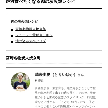
絶対食べたくなる肉の炭火焼レシピ
肉の炭火焼レシピ
宮崎名物炭火焼き鳥
ジューシー骨付きチキン
漬け込みスペアリブ
宮崎名物炭火焼き鳥
華表由夏（とりいゆか）
さん
料理家
青森生まれ、東京育ち。地図好きがこうじて世
界の郷土料理を出すお店を開く。その後、飲食
店のレシピ開発や広告のスタイリング、料理教
室などに携わる。『こどもDIY部』にて、子ど
も向けの教えない料理教室やキャンプイベント