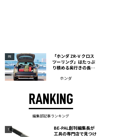
「ホンダ ZR-V クロス
PR
ツーリング」はたっぷ
り積める奥行きの長い
荷室を装備
ホンダ
RANKING
編集部記事ランキング
BE-PAL創刊編集長が
1
工具の専門店で見つけ