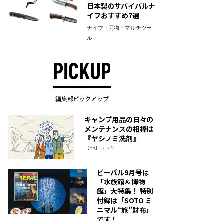
日本製のサバイバルナ
イフおすすめ7選
ナイフ・刃物・マルチツー
ル
PICKUP
編集部ピックアップ
キャンプ用品の日々の
メンテナンスの相棒は
『ヤシノミ洗剤』
【PR】サラヤ
ビーパル9月号は
「水族館＆博物
館」大特集！ 特別
付録は「SOTO ミ
ニマル“旅”財布」
です！