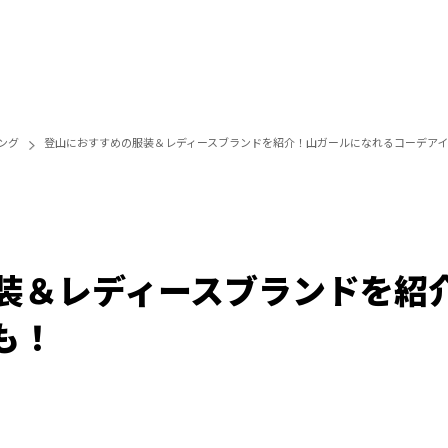
ング
登山におすすめの服装＆レディースブランドを紹介！山ガールになれるコーデアイ
装＆レディースブランドを紹
も！
Loaded
:
100.00%
/