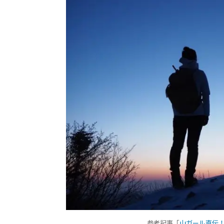
参考記事「
山ガール直伝！