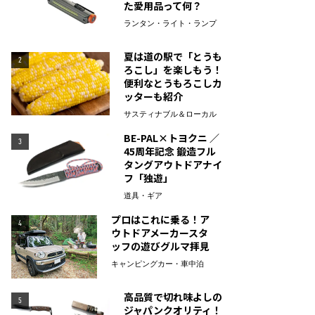
た愛用品って何？
ランタン・ライト・ランプ
夏は道の駅で「とうも
2
ろこし」を楽しもう！
便利なとうもろこしカ
ッターも紹介
サスティナブル＆ローカル
BE-PAL×トヨクニ ／
3
45周年記念 鍛造フル
タングアウトドアナイ
フ「独遊」
道具・ギア
プロはこれに乗る！ア
4
ウトドアメーカースタ
ッフの遊びグルマ拝見
キャンピングカー・車中泊
高品質で切れ味よしの
5
ジャパンクオリティ！