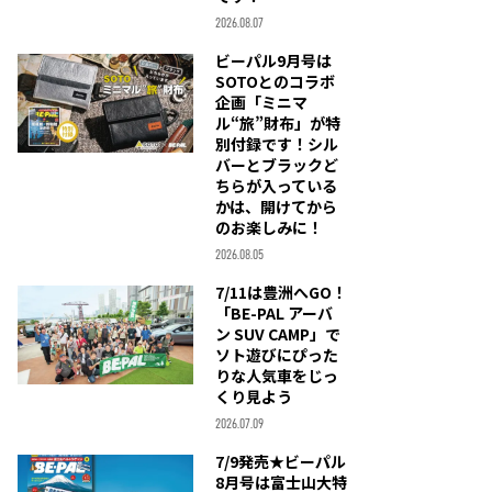
2026.08.07
ビーパル9月号は
SOTOとのコラボ
企画「ミニマ
ル“旅”財布」が特
別付録です！シル
バーとブラックど
ちらが入っている
かは、開けてから
のお楽しみに！
2026.08.05
7/11は豊洲へGO！
「BE-PAL アーバ
ン SUV CAMP」で
ソト遊びにぴった
りな人気車をじっ
くり見よう
2026.07.09
7/9発売★ビーパル
8月号は富士山大特