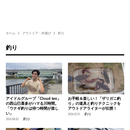
ホーム
アウトドア・外遊び
釣り
釣り
アイドルグループ「Cloud ten」
お手軽＆楽しい！「ザリガニ釣
の西山巳喜多がハマる川時間。
り」の道具と釣りテクニックを
「ウナギ釣りは待つ時間が楽し
アウトドアライターが伝授！
い」
2026.07.31
釣り
2026.08.03
釣り