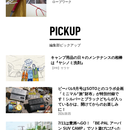
ロープワーク
PICKUP
編集部ピックアップ
キャンプ用品の日々のメンテナンスの相棒
は『ヤシノミ洗剤』
【PR】サラヤ
ビーパル9月号はSOTOとのコラボ企画
「ミニマル“旅”財布」が特別付録で
す！シルバーとブラックどちらが入っ
ているかは、開けてからのお楽しみ
に！
2026.08.05
7/11は豊洲へGO！ 「BE-PAL アーバ
ン SUV CAMP」でソト遊びにぴった