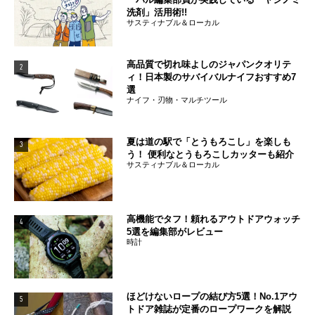
洗剤」活用術!!
サスティナブル＆ローカル
高品質で切れ味よしのジャパンクオリテ
2
ィ！日本製のサバイバルナイフおすすめ7
選
ナイフ・刃物・マルチツール
夏は道の駅で「とうもろこし」を楽しも
3
う！ 便利なとうもろこしカッターも紹介
サスティナブル＆ローカル
高機能でタフ！頼れるアウトドアウォッチ
4
5選を編集部がレビュー
時計
ほどけないロープの結び方5選！No.1アウ
5
トドア雑誌が定番のロープワークを解説