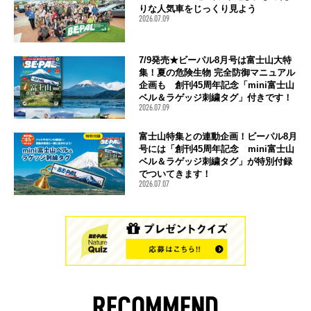
りな人気車をじっくり見よう
2026.07.09
7/9発売★ビーパル8月号は富士山大特
集！夏の危険生物 完全防御マニュアル
企画も 創刊45周年記念「mini富士山
ベル＆ラゲッジ刺繍タグ」付きです！
2026.07.09
富士山特集との連動企画！ビーパル8月
号には「創刊45周年記念 mini富士山
ベル＆ラゲッジ刺繍タグ」が特別付録
でついてきます！
2026.07.07
RECOMMEND