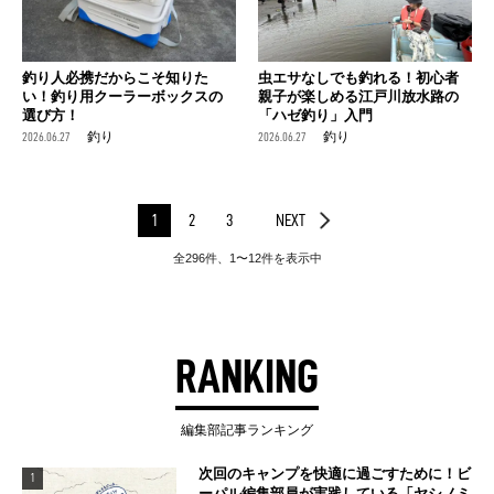
釣り人必携だからこそ知りた
虫エサなしでも釣れる！初心者
い！釣り用クーラーボックスの
親子が楽しめる江戸川放水路の
選び方！
「ハゼ釣り」入門
2026.06.27
釣り
2026.06.27
釣り
1
2
3
NEXT
全296件、1〜12件を表示中
RANKING
編集部記事ランキング
次回のキャンプを快適に過ごすために！ビ
1
ーパル編集部員が実践している「ヤシノミ