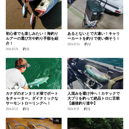
初心者でも楽しみたい！海釣り
あるとないとで大違い！キャリ
ルアーの選び方や釣り手順を紹
ーカートを釣りで使い倒そう！
介！
2026.07.24
釣り
2026.07.25
釣り
カナダのオンタリオ湖でボート
人混みを避け沖へ！カヤックで
をチャーター。ダイナミックな
大ブリを釣って絶品トロに舌鼓
サーモントローリングへ！
【越後釣り道中】
2026.07.22
釣り
2026.07.12
釣り
PR