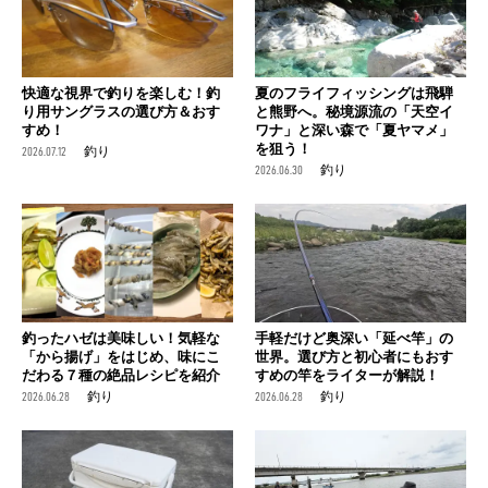
快適な視界で釣りを楽しむ！釣
夏のフライフィッシングは飛騨
り用サングラスの選び方＆おす
と熊野へ。秘境源流の「天空イ
すめ！
ワナ」と深い森で「夏ヤマメ」
を狙う！
2026.07.12
釣り
2026.06.30
釣り
釣ったハゼは美味しい！気軽な
手軽だけど奥深い「延べ竿」の
「から揚げ」をはじめ、味にこ
世界。選び方と初心者にもおす
だわる７種の絶品レシピを紹介
すめの竿をライターが解説！
2026.06.28
釣り
2026.06.28
釣り