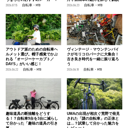
2026.07.15
自転車・MTB
2026.06.23
自転車・MTB
アウトドア派のための自転車ヘ
ヴィンテージ・マウンテンバイ
ルメット選び。帽子感覚でかぶ
クがモリコロパークに大集合！
れる「オージーケーカブト／
古き良き時代を一緒に振り返ろ
DAYS」がいい感じ！
う
2026.06.22
自転車・MTB
2026.06.18
自転車・MTB
趣味道具の断捨離をどうす
UMAの出現が相次ぐ荒野で発見
る！？自転車9台を3台に減らし
された「謎の自転車」の正体と
て分かった「趣味の道具の引き
は…？試乗して分かった魅力を