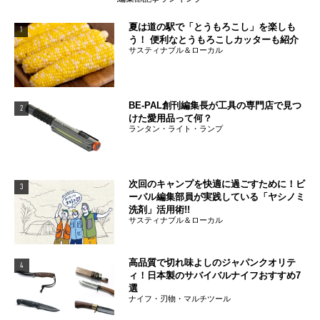
夏は道の駅で「とうもろこし」を楽しも
1
う！ 便利なとうもろこしカッターも紹介
サスティナブル＆ローカル
BE-PAL創刊編集長が工具の専門店で見つ
2
けた愛用品って何？
ランタン・ライト・ランプ
次回のキャンプを快適に過ごすために！ビ
3
ーパル編集部員が実践している「ヤシノミ
洗剤」活用術!!
サスティナブル＆ローカル
高品質で切れ味よしのジャパンクオリテ
4
ィ！日本製のサバイバルナイフおすすめ7
選
ナイフ・刃物・マルチツール