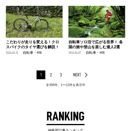
こだわりが走りを変える！クロ
自転車ソロ活で広がる世界！ 各
スバイクのタイヤ選びを解説！
国の旅や登山を楽しむ達人2選
2026.04.15
自転車・MTB
2026.04.07
自転車・MTB
1
2
3
NEXT
全395件、1〜12件を表示中
RANKING
編集部記事ランキング