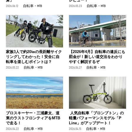
算」
レビュー！
2026.06.12
自転車・MTB
2026.05.23
自転車・MTB
家族3人で約20㎞の長距離サイク
【2026年4月】自転車の違反にも
リングしてわかった！安全に自
罰金が！新しい道交法をわかり
転車を楽しむポイントは？
やすく解説するぞ
2026.05.22
自転車・MTB
2026.04.27
自転車・MTB
プロスキーヤー・三浦豪太、道
人気自転車「ブロンプトン」の
東のラストフロンティアをMTB
軽量パフォーマンスモデル「P
で走る！
Line」がアップデート！
2026.04.22
自転車・MTB
2026.04.15
自転車・MTB