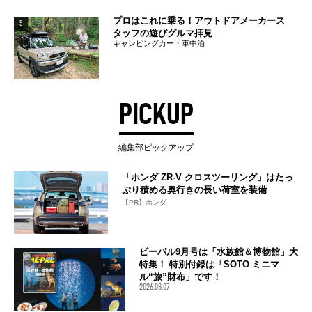
プロはこれに乗る！アウトドアメーカース
5
タッフの遊びグルマ拝見
キャンピングカー・車中泊
PICKUP
編集部ピックアップ
「ホンダ ZR-V クロスツーリング」はたっ
ぷり積める奥行きの長い荷室を装備
【PR】ホンダ
ビーパル9月号は「水族館＆博物館」大
特集！ 特別付録は「SOTO ミニマ
ル“旅”財布」です！
2026.08.07