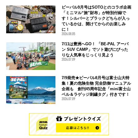
ビーパル9月号はSOTOとのコラボ企画
「ミニマル“旅”財布」が特別付録で
す！シルバーとブラックどちらが入っ
ているかは、開けてからのお楽しみ
に！
2026.08.05
7/11は豊洲へGO！ 「BE-PAL アーバ
ン SUV CAMP」でソト遊びにぴった
りな人気車をじっくり見よう
2026.07.09
7/9発売★ビーパル8月号は富士山大特
集！夏の危険生物 完全防御マニュアル
企画も 創刊45周年記念「mini富士山
ベル＆ラゲッジ刺繍タグ」付きです！
2026.07.09