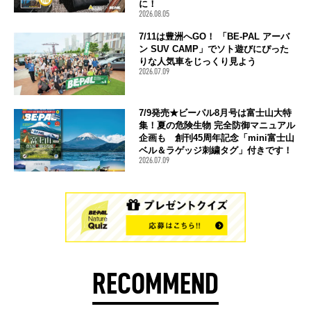
に！
2026.08.05
7/11は豊洲へGO！ 「BE-PAL アーバ
ン SUV CAMP」でソト遊びにぴった
りな人気車をじっくり見よう
2026.07.09
7/9発売★ビーパル8月号は富士山大特
集！夏の危険生物 完全防御マニュアル
企画も 創刊45周年記念「mini富士山
ベル＆ラゲッジ刺繍タグ」付きです！
2026.07.09
RECOMMEND