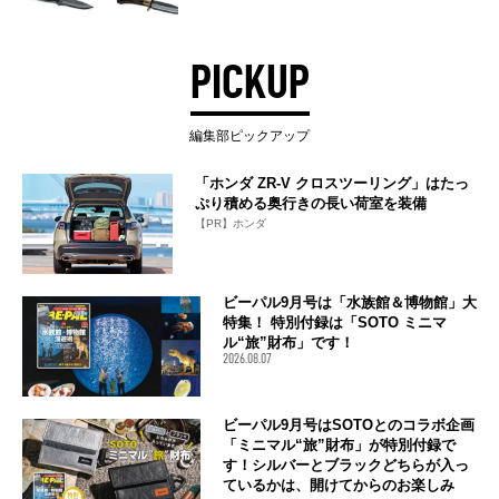
PICKUP
編集部ピックアップ
「ホンダ ZR-V クロスツーリング」はたっ
ぷり積める奥行きの長い荷室を装備
【PR】ホンダ
ビーパル9月号は「水族館＆博物館」大
特集！ 特別付録は「SOTO ミニマ
ル“旅”財布」です！
2026.08.07
ビーパル9月号はSOTOとのコラボ企画
「ミニマル“旅”財布」が特別付録で
す！シルバーとブラックどちらが入っ
ているかは、開けてからのお楽しみ