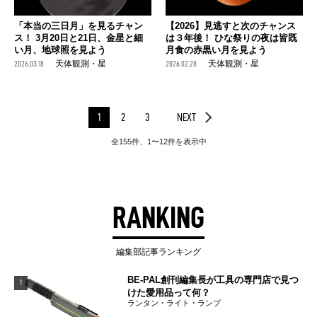
「本当の三日月」を見るチャン
【2026】見逃すと次のチャンス
ス！ 3月20日と21日、金星と細
は３年後！ ひな祭りの夜は皆既
い月、地球照を見よう
月食の赤黒い月を見よう
2026.03.18
天体観測・星
2026.02.28
天体観測・星
1
2
3
NEXT
全155件、1〜12件を表示中
RANKING
編集部記事ランキング
BE-PAL創刊編集長が工具の専門店で見つ
1
けた愛用品って何？
ランタン・ライト・ランプ