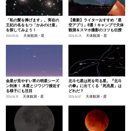
「私の髪を捧げます」。実在の
【最新】ライターおすすめ「星
王妃の名をもつ「かみのけ座」
空アプリ」8選！キャンプで天体
を探してみよう！
観測＆スマホ撮影のコツも伝授
2026.05.04
天体観測・星
2026.04.28
天体観測・星
金星が見やすい宵の明星シーズ
北斗七星は死を司る星。『北斗
ン到来！ 木星とジワジワ接近す
の拳』に出てくる「死兆星」は
る様子にも注目
どれだ？
2026.04.18
天体観測・星
2026.04.07
天体観測・星