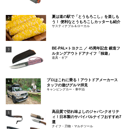
夏は道の駅で「とうもろこし」を楽しも
2
う！ 便利なとうもろこしカッターも紹介
サスティナブル＆ローカル
BE-PAL×トヨクニ ／ 45周年記念 鍛造フ
3
ルタングアウトドアナイフ「独遊」
道具・ギア
プロはこれに乗る！アウトドアメーカース
4
タッフの遊びグルマ拝見
キャンピングカー・車中泊
高品質で切れ味よしのジャパンクオリテ
5
ィ！日本製のサバイバルナイフおすすめ7
選
ナイフ・刃物・マルチツール