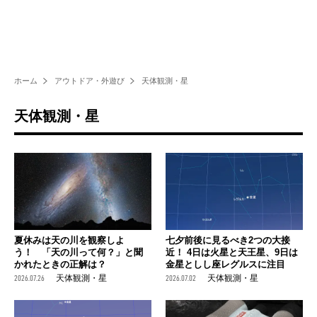
ホーム
アウトドア・外遊び
天体観測・星
天体観測・星
夏休みは天の川を観察しよ
七夕前後に見るべき2つの大接
う！ 「天の川って何？」と聞
近！ 4日は火星と天王星、9日は
かれたときの正解は？
金星としし座レグルスに注目
2026.07.26
天体観測・星
2026.07.02
天体観測・星