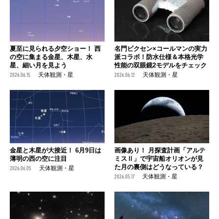
夏至に見られる夕空ショー！ 西
名門ビクセン×コールマンの実力
の空に集まる金星、木星、水
派コラボ！防水仕様＆本格光学
星、細い月を見よう
性能の双眼鏡2モデルをチェック
2026.06.15
天体観測・星
2026.06.12
天体観測・星
金星と木星が大接近！ 6月9日は
画像あり！ 月探査計画「アルテ
薄明の西の空に注目
ミスⅡ」で宇宙船オリオンが見
た月の裏側はどうなっている？
2026.06.05
天体観測・星
2026.05.17
天体観測・星