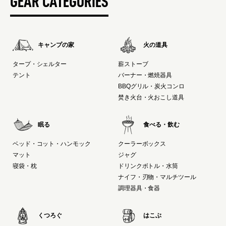
GEAR CATEGORIES
キャンプの家
火の道具
タープ・シェルター
薪ストーブ
テント
バーナー・燃焼器具
BBQグリル・炭火コンロ
焚き火台・火おこし道具
眠る
食べる・飲む
ベッド・コット・ハンモック
クーラーボックス
マット
ジャグ
寝袋・枕
ドリンクボトル・水筒
ナイフ・刃物・マルチツール
調理器具・食器
くつろぐ
はこぶ