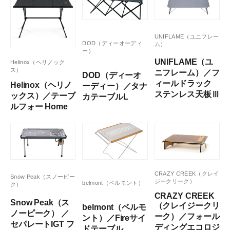
UNIFLAME（ユニフレー
DOD（ディーオーディ
ム）
ー）
UNIFLAME（ユ
Helinox（ヘリノック
ス）
ニフレーム）／フ
DOD（ディーオ
ィールドラック
Helinox（ヘリノ
ーディー）／タナ
ステンレス天板Ⅲ
ックス）／テーブ
カテーブルL
ルフォー Home
CRAZY CREEK（クレイ
Snow Peak（スノーピー
ジークリーク）
belmont（ベルモント）
ク）
CRAZY CREEK
Snow Peak（ス
（クレイジークリ
belmont（ベルモ
ノーピーク） ／
ーク）／フォール
ント）／Fireサイ
セパレートIGT フ
ディングエコロジ
ドテーブル