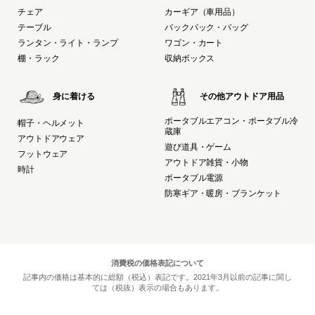
チェア
カーギア（車用品）
テーブル
バックパック・バッグ
ランタン・ライト・ランプ
ワゴン・カート
棚・ラック
収納ボックス
身に着ける
その他アウトドア用品
ポータブルエアコン・ポータブル冷
帽子・ヘルメット
蔵庫
アウトドアウェア
遊び道具・ゲーム
フットウェア
アウトドア雑貨・小物
時計
ポータブル電源
防寒ギア・暖房・ブランケット
消費税の価格表記について
記事内の価格は基本的に総額（税込）表記です。2021年3月以前の記事に関し
ては（税抜）表示の場合もあります。