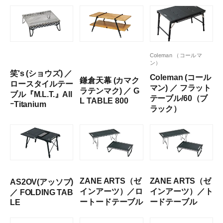
Coleman （コールマ
ン）
笑's (ショウズ) ／
Coleman (コール
鎌倉天幕 (カマク
ロースタイルテー
マン) ／ フラット
ラテンマク) ／ G
ブル『M.L.T.』All
テーブル/60（ブ
L TABLE 800
ｰTitanium
ラック）
ZANE ARTS（ゼ
ZANE ARTS（ゼ
AS2OV(アッソブ)
インアーツ）／ロ
インアーツ）／ト
／ FOLDING TAB
ートードテーブル
ードテーブル
LE