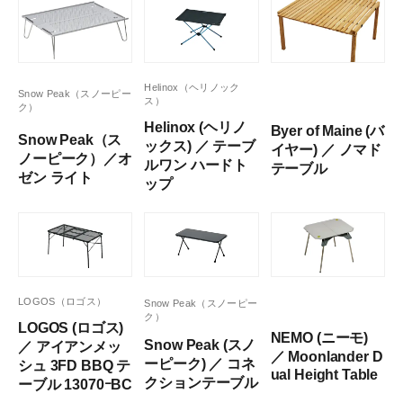
Helinox（ヘリノック
Snow Peak（スノーピー
ス）
ク）
Helinox (ヘリノ
Byer of Maine (バ
Snow Peak（ス
ックス) ／ テーブ
イヤー) ／ ノマド
ノーピーク）／オ
ルワン ハードト
テーブル
ゼン ライト
ップ
LOGOS（ロゴス）
Snow Peak（スノーピー
ク）
LOGOS (ロゴス)
NEMO (ニーモ)
Snow Peak (スノ
／ アイアンメッ
／ Moonlander D
ーピーク) ／ コネ
シュ 3FD BBQ テ
ual Height Table
クションテーブル
ーブル 13070ｰBC