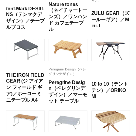
ギア）
Nature tones
tent-Mark DESIG
（ネイチャートー
ZULU GEAR（ズ
NS（テンマクデ
ンズ）／ワンハン
ールーギア）／M
ザイン）／テーブ
ド カフェテーブ
ini-T
ルブロス
ル
Peregrine Design（ペレ
グリンデザイン）
THE IRON FIELD
GEAR (ジ アイア
Peregrine Desig
10 to 10（テント
ン フィールド ギ
n（ペレグリンデ
テン）／ORIKO
ア)／ホーローミ
ザイン）／マーモ
MI
ニテーブル A4
ット テーブル