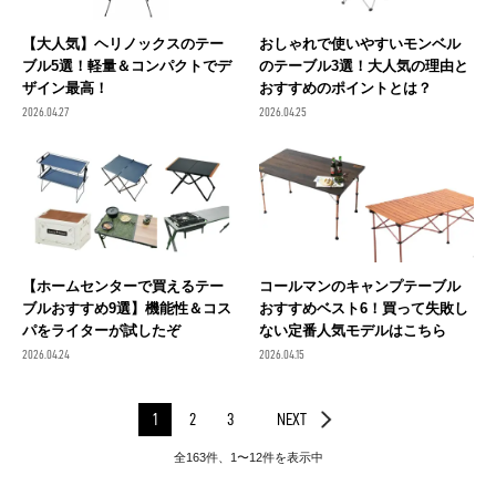
【大人気】ヘリノックスのテー
おしゃれで使いやすいモンベル
ブル5選！軽量＆コンパクトでデ
のテーブル3選！大人気の理由と
ザイン最高！
おすすめのポイントとは？
2026.04.27
2026.04.25
【ホームセンターで買えるテー
コールマンのキャンプテーブル
ブルおすすめ9選】機能性＆コス
おすすめベスト6！買って失敗し
パをライターが試したぞ
ない定番人気モデルはこちら
2026.04.24
2026.04.15
1
2
3
NEXT
全163件、1〜12件を表示中