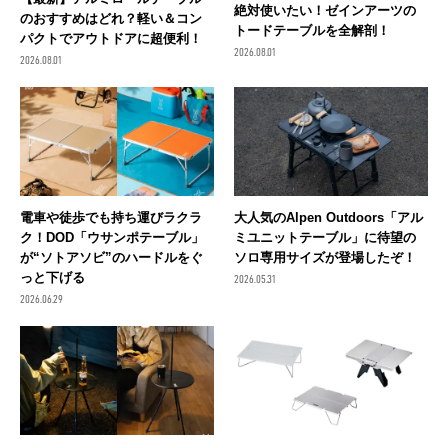
絶対使いたい！ゼインアーツの
のおすすめはどれ？軽い＆コン
トードテーブルを全解剖！
パクトでアウトドアに超便利！
2026.08.01
2026.08.01
電車や徒歩でも持ち運びラクラ
大人気のAlpen Outdoors「アル
ク！DOD「ウサンポテーブル」
ミユニットテーブル」に待望の
が“ソトアソビ”のハードルをぐ
ソロ専用サイズが登場したぞ！
っと下げる
2026.05.31
2026.06.29