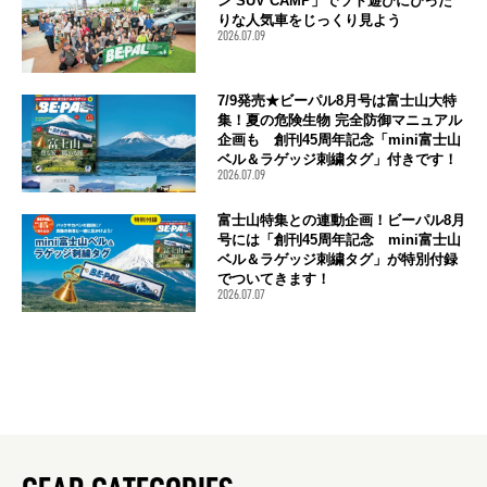
ン SUV CAMP」でソト遊びにぴった
りな人気車をじっくり見よう
2026.07.09
7/9発売★ビーパル8月号は富士山大特
集！夏の危険生物 完全防御マニュアル
企画も 創刊45周年記念「mini富士山
ベル＆ラゲッジ刺繍タグ」付きです！
2026.07.09
富士山特集との連動企画！ビーパル8月
号には「創刊45周年記念 mini富士山
ベル＆ラゲッジ刺繍タグ」が特別付録
でついてきます！
2026.07.07