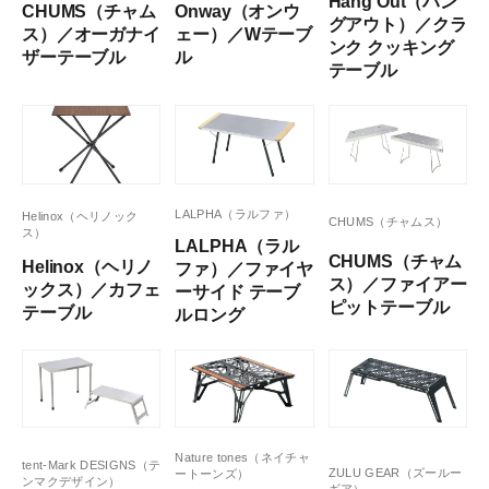
Hang Out（ハン
CHUMS（チャム
Onway（オンウ
グアウト）／クラ
ス）／オーガナイ
ェー）／Wテーブ
ンク クッキング
ザーテーブル
ル
テーブル
LALPHA（ラルファ）
Helinox（ヘリノック
CHUMS（チャムス）
ス）
LALPHA（ラル
CHUMS（チャム
Helinox（ヘリノ
ファ）／ファイヤ
ス）／ファイアー
ックス）／カフェ
ーサイド テーブ
ピットテーブル
テーブル
ルロング
Nature tones（ネイチャ
tent-Mark DESIGNS（テ
ZULU GEAR（ズールー
ートーンズ）
ンマクデザイン）