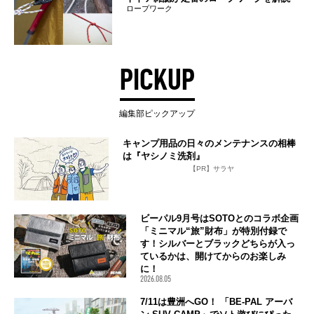
ロープワーク
PICKUP
編集部ピックアップ
キャンプ用品の日々のメンテナンスの相棒
は『ヤシノミ洗剤』
【PR】サラヤ
ビーパル9月号はSOTOとのコラボ企画
「ミニマル“旅”財布」が特別付録で
す！シルバーとブラックどちらが入っ
ているかは、開けてからのお楽しみ
に！
2026.08.05
7/11は豊洲へGO！ 「BE-PAL アーバ