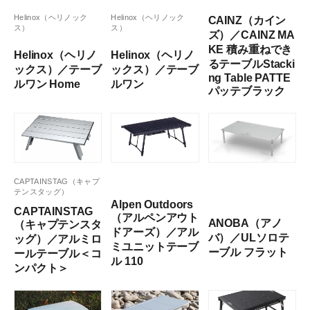
Helinox（ヘリノック
Helinox（ヘリノック
CAINZ（カイン
ス）
ス）
ズ）／CAINZ MA
KE 積み重ねでき
Helinox（ヘリノ
Helinox（ヘリノ
るテーブルStacki
ックス）／テーブ
ックス）／テーブ
ng Table PATTE
ルワン Home
ルワン
パッテブラック
CAPTAINSTAG（キャプ
テンスタッグ）
Alpen Outdoors
CAPTAINSTAG
（アルペンアウト
ANOBA（アノ
（キャプテンスタ
ドアーズ）／アル
バ）／ULソロテ
ッグ）／アルミロ
ミユニットテーブ
ーブル フラット
ールテーブル＜コ
ル 110
ンパクト＞