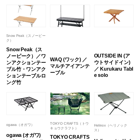
Snow Peak（スノーピー
ク）
Snow Peak（ス
OUTSIDE IN (ア
ノーピーク）／ワ
WAQ (ワック) ／
ウトサイドイン)
ンアクションテー
マルチアイアンテ
／ Kurukaru Tabl
ブル竹・ワンアク
ーブル
e solo
ションテーブルロ
ング竹
TOKYO CRAFTS（トウ
ogawa（オガワ）
Helinox（ヘリノック
キョウクラフト）
ス）
ogawa (オガワ)
TOKYO CRAFTS