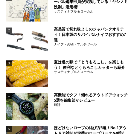
ーパル編集部員が実践している「ヤシノミ
洗剤」活用術!!
サスティナブル＆ローカル
高品質で切れ味よしのジャパンクオリテ
2
ィ！日本製のサバイバルナイフおすすめ7
選
ナイフ・刃物・マルチツール
夏は道の駅で「とうもろこし」を楽しも
3
う！ 便利なとうもろこしカッターも紹介
サスティナブル＆ローカル
高機能でタフ！頼れるアウトドアウォッチ
4
5選を編集部がレビュー
時計
ほどけないロープの結び方5選！No.1アウ
5
トドア雑誌が定番のロープワークを解説