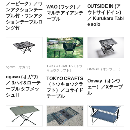
ノーピーク）／ワ
OUTSIDE IN (ア
WAQ (ワック) ／
ンアクションテー
ウトサイドイン)
マルチアイアンテ
ブル竹・ワンアク
／ Kurukaru Tabl
ーブル
ションテーブルロ
e solo
ング竹
TOKYO CRAFTS（トウ
ogawa（オガワ）
ONWAY（オンウェー）
キョウクラフト）
ogawa (オガワ)
TOKYO CRAFTS
Onway（オンウ
／ 3ハイ&ローテ
（トウキョウクラ
ェー）／Xテーブ
ーブル タフメッ
フト）／コサイド
ル
シュⅡ
テーブル