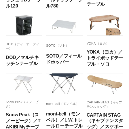
テーブル
ル120
ル780
YOKA （ヨカ）
DOD（ディーオーディ
SOTO（ソト）
ー）
YOKA（ヨカ）／
SOTO／フィール
DOD／マルチキ
トライポッドテー
ドホッパー
ッチンテーブル
ブル・ソロ
Snow Peak（スノーピー
CAPTAINSTAG（キャプ
mont-bell（モンベル）
ク）
テンスタッグ）
mont-bell（モン
Snow Peak（ス
CAPTAIN STAG
ベル）／L.W.トレ
（キャプテンスタ
ノーピーク）／T
ールローテーブル
ッグ）／スケボー
AKIBI Myテーブ