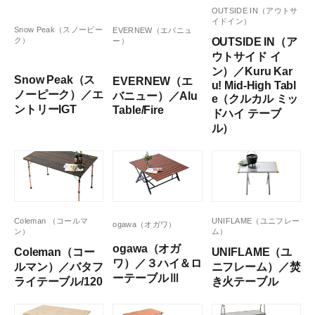
OUTSIDE IN（アウトサ
イドイン）
Snow Peak（スノーピー
EVERNEW（エバニュ
ク）
OUTSIDE IN（ア
ー）
ウトサイド イ
ン）／Kuru Kar
Snow Peak（ス
EVERNEW（エ
u! Mid-High Tabl
ノーピーク）／エ
バニュー）／Alu
e（クルカル ミッ
ントリーIGT
Table/Fire
ドハイ テーブ
ル）
Coleman （コールマ
UNIFLAME（ユニフレー
ogawa（オガワ）
ン）
ム）
ogawa（オガ
Coleman（コー
UNIFLAME（ユ
ワ）／３ハイ＆ロ
ルマン）／バタフ
ニフレーム）／焚
ーテーブルⅢ
ライテーブル/120
き火テーブル