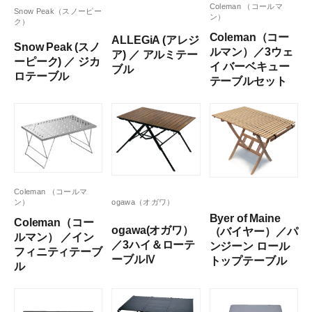
Coleman （コールマ
Snow Peak（スノーピー
ン）
ク）
Coleman（コー
ALLEGiA (アレジ
Snow Peak (スノ
ルマン）／3ウェ
ア) ／ アルミテー
ーピーク) ／ ジカ
イ バーベキュー
ブル
ロテーブル
テーブルセット
Coleman （コールマ
ogawa（オガワ）
ン）
Byer of Maine
Coleman（コー
ogawa(オガワ）
（バイヤー）／パ
ルマン） ／イン
／3ハイ＆ローテ
ンジーン ロール
フィニティテーブ
ーブルⅣ
トップテーブル
ル