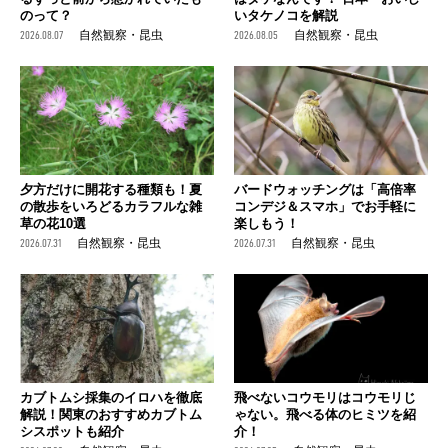
のって？
いタケノコを解説
2026.08.07
自然観察・昆虫
2026.08.05
自然観察・昆虫
夕方だけに開花する種類も！夏
バードウォッチングは「高倍率
の散歩をいろどるカラフルな雑
コンデジ＆スマホ」でお手軽に
草の花10選
楽しもう！
2026.07.31
自然観察・昆虫
2026.07.31
自然観察・昆虫
カブトムシ採集のイロハを徹底
飛べないコウモリはコウモリじ
解説！関東のおすすめカブトム
ゃない。飛べる体のヒミツを紹
シスポットも紹介
介！