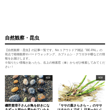
自然観察・昆虫
【自然観察・昆虫】の記事一覧です。No.１アウトドア雑誌『BE-PAL』の
視点で植物観察やバードウォッチング、カブトムシ・クワガタや蝶などの情
報をお届けします。
※知りたい情報があったら、右上の検索窓（〓）からぜひ検索してみてくだ
さい！
NEW
NEW
磯野貴理子さんが鳥を好きにな
「ササの葉さらさら～」のササ
るずっと前から惹かれていたも
はタケなんです！ 日本一おいし