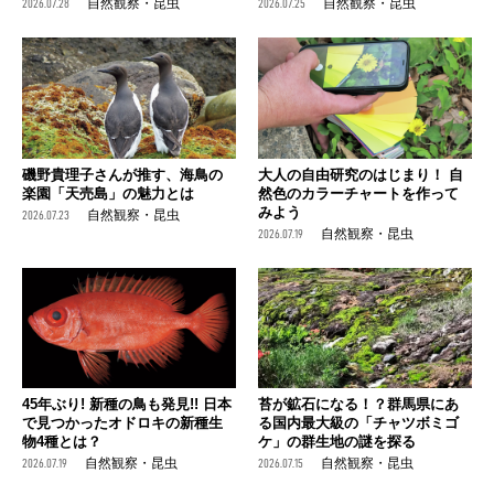
2026.07.28
自然観察・昆虫
2026.07.25
自然観察・昆虫
磯野貴理子さんが推す、海鳥の
大人の自由研究のはじまり！ 自
楽園「天売島」の魅力とは
然色のカラーチャートを作って
みよう
2026.07.23
自然観察・昆虫
2026.07.19
自然観察・昆虫
45年ぶり! 新種の鳥も発見!! 日本
苔が鉱石になる！？群馬県にあ
で見つかったオドロキの新種生
る国内最大級の「チャツボミゴ
物4種とは？
ケ」の群生地の謎を探る
2026.07.19
自然観察・昆虫
2026.07.15
自然観察・昆虫