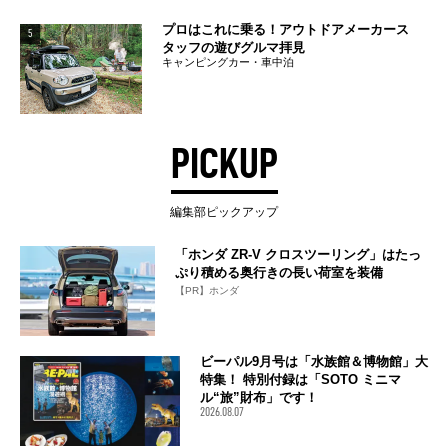
プロはこれに乗る！アウトドアメーカース
5
タッフの遊びグルマ拝見
キャンピングカー・車中泊
PICKUP
編集部ピックアップ
「ホンダ ZR-V クロスツーリング」はたっ
ぷり積める奥行きの長い荷室を装備
【PR】ホンダ
ビーパル9月号は「水族館＆博物館」大
特集！ 特別付録は「SOTO ミニマ
ル“旅”財布」です！
2026.08.07