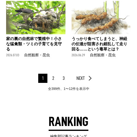
家の裏の自然林で繁殖中！小さ
うっかり食べてしまうと、神経
な猛禽類・ツミの子育てを見守
の伝達が阻害され錯乱して走り
る
回る……という毒草とは？
2026.07.03
自然観察・昆虫
2026.06.29
自然観察・昆虫
1
2
3
NEXT
全399件、1〜12件を表示中
RANKING
編集部記事ランキング