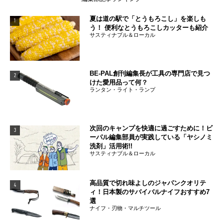
夏は道の駅で「とうもろこし」を楽しも
1
う！ 便利なとうもろこしカッターも紹介
サスティナブル＆ローカル
BE-PAL創刊編集長が工具の専門店で見つ
2
けた愛用品って何？
ランタン・ライト・ランプ
次回のキャンプを快適に過ごすために！ビ
3
ーパル編集部員が実践している「ヤシノミ
洗剤」活用術!!
サスティナブル＆ローカル
高品質で切れ味よしのジャパンクオリテ
4
ィ！日本製のサバイバルナイフおすすめ7
選
ナイフ・刃物・マルチツール