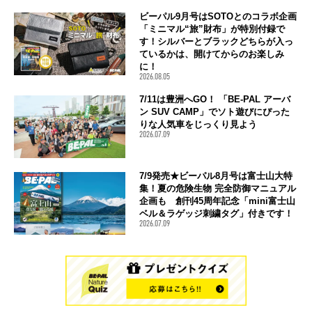
ビーパル9月号はSOTOとのコラボ企画
「ミニマル“旅”財布」が特別付録で
す！シルバーとブラックどちらが入っ
ているかは、開けてからのお楽しみ
に！
2026.08.05
7/11は豊洲へGO！ 「BE-PAL アーバ
ン SUV CAMP」でソト遊びにぴった
りな人気車をじっくり見よう
2026.07.09
7/9発売★ビーパル8月号は富士山大特
集！夏の危険生物 完全防御マニュアル
企画も 創刊45周年記念「mini富士山
ベル＆ラゲッジ刺繍タグ」付きです！
2026.07.09