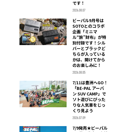
です！
2026.08.07
ビーパル9月号は
SOTOとのコラボ
企画「ミニマ
ル“旅”財布」が特
別付録です！シル
バーとブラックど
ちらが入っている
かは、開けてから
のお楽しみに！
2026.08.05
7/11は豊洲へGO！
「BE-PAL アーバ
ン SUV CAMP」で
ソト遊びにぴった
りな人気車をじっ
くり見よう
2026.07.09
7/9発売★ビーパル