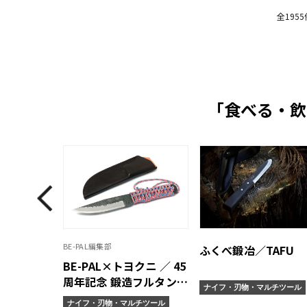
全195
「食べる・飲
BE-PAL編集部
ふくべ鍛冶／TAFU
BE-PAL×トヨクニ ／ 45
周年記念 鍛造フルタング
ナイフ・刃物・マルチツール
アウトドアナイフ「独
ナイフ・刃物・マルチツール