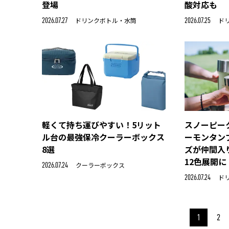
登場
酸対応も
ドリンクボトル・水筒
ド
2026.07.27
2026.07.25
軽くて持ち運びやすい！5リット
スノーピー
ル台の最強保冷クーラーボックス
ーモンタンブ
8選
ズが仲間入
12色展開に
クーラーボックス
2026.07.24
ド
2026.07.24
1
2