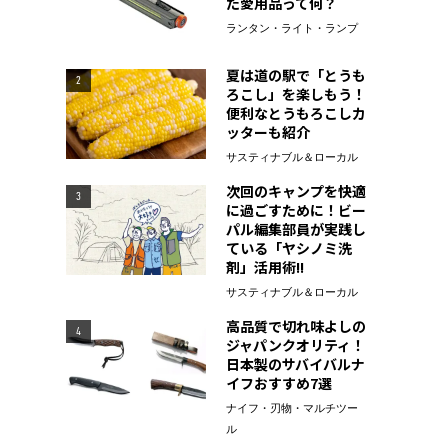
た愛用品って何？
ランタン・ライト・ランプ
夏は道の駅で「とうも
2
ろこし」を楽しもう！
便利なとうもろこしカ
ッターも紹介
サスティナブル＆ローカル
次回のキャンプを快適
3
に過ごすために！ビー
パル編集部員が実践し
ている「ヤシノミ洗
剤」活用術!!
サスティナブル＆ローカル
高品質で切れ味よしの
4
ジャパンクオリティ！
日本製のサバイバルナ
イフおすすめ7選
ナイフ・刃物・マルチツー
ル