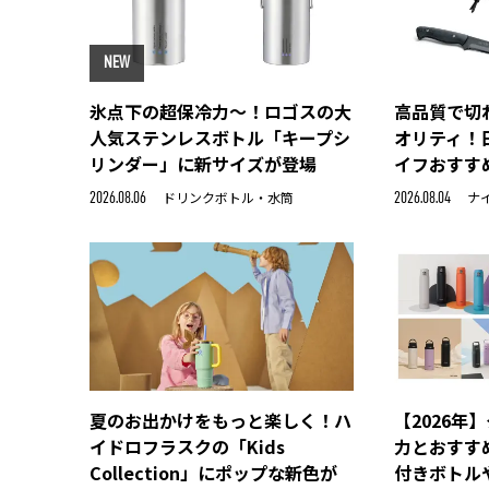
NEW
氷点下の超保冷力～！ロゴスの大
高品質で切
人気ステンレスボトル「キープシ
オリティ！
リンダー」に新サイズが登場
イフおすす
ドリンクボトル・水筒
ナ
2026.08.06
2026.08.04
夏のお出かけをもっと楽しく！ハ
【2026年
イドロフラスクの「Kids
力とおすす
Collection」にポップな新色が
付きボトル