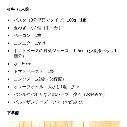
材料（1人前）
パスタ（3分早茹でタイプ）100g（1束）
玉ねぎ 小1個（中半分）
ベーコン 1枚
ニンニク 1かけ
トマトベースの野菜ジュース 125cc（少量紙パック1
個分）
水 50cc
トマトペースト 1袋
コンソメ 1/2袋（3g程度）
オリーブオイル 大さじ1塩 少々
バジルやパセリなどのハーブ 少々（お好みで）
パルメザンチーズ 少々（お好みで）
下準備