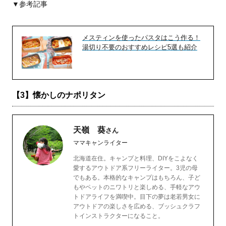
▼参考記事
メスティンを使ったパスタはこう作る！
湯切り不要のおすすめレシピ5選も紹介
【3】懐かしのナポリタン
天嶺 葵
さん
ママキャンライター
北海道在住。キャンプと料理、DIYをこよなく
愛するアウトドア系フリーライター。3児の母
でもある。本格的なキャンプはもちろん、子ど
もやペットのニワトリと楽しめる、手軽なアウ
トドアライフを満喫中。目下の夢は老若男女に
アウトドアの楽しさを広める、ブッシュクラフ
トインストラクターになること。