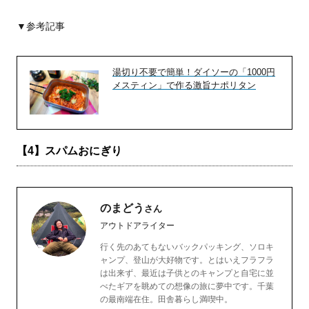
▼参考記事
湯切り不要で簡単！ダイソーの「1000円
メスティン」で作る激旨ナポリタン
【4】スパムおにぎり
のまどう
さん
アウトドアライター
行く先のあてもないバックパッキング、ソロキ
ャンプ、登山が大好物です。とはいえフラフラ
は出来ず、最近は子供とのキャンプと自宅に並
べたギアを眺めての想像の旅に夢中です。千葉
の最南端在住。田舎暮らし満喫中。