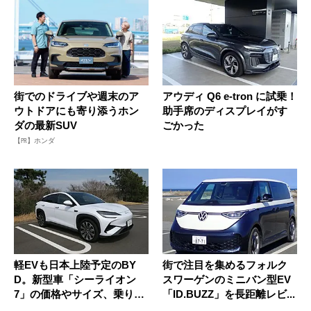
街でのドライブや週末のア
アウディ Q6 e-tron に試乗！
ウトドアにも寄り添うホン
助手席のディスプレイがす
ダの最新SUV
ごかった
【PR】ホンダ
軽EVも日本上陸予定のBY
街で注目を集めるフォルク
D。新型車「シーライオン
スワーゲンのミニバン型EV
7」の価格やサイズ、乗り味
「ID.BUZZ」を長距離レビ...
は？