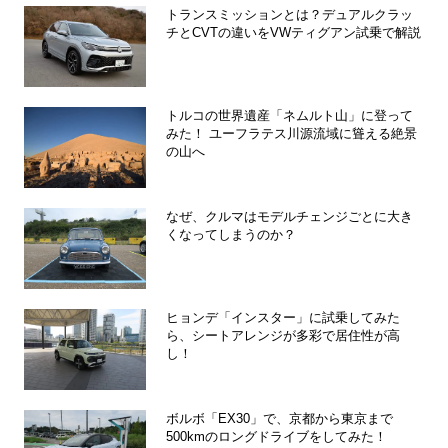
トランスミッションとは？デュアルクラッ
チとCVTの違いをVWティグアン試乗で解説
トルコの世界遺産「ネムルト山」に登って
みた！ ユーフラテス川源流域に聳える絶景
の山へ
なぜ、クルマはモデルチェンジごとに大き
くなってしまうのか？
ヒョンデ「インスター」に試乗してみた
ら、シートアレンジが多彩で居住性が高
し！
ボルボ「EX30」で、京都から東京まで
500kmのロングドライブをしてみた！