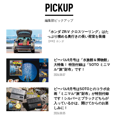
PICKUP
編集部ピックアップ
「ホンダ ZR-V クロスツーリング」はた
っぷり積める奥行きの長い荷室を装備
【PR】ホンダ
ビーパル9月号は「水族館＆博物館」
大特集！ 特別付録は「SOTO ミニマ
ル“旅”財布」です！
2026.08.07
ビーパル9月号はSOTOとのコラボ企
画「ミニマル“旅”財布」が特別付録
です！シルバーとブラックどちらが
入っているかは、開けてからのお楽
しみに！
2026.08.05