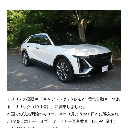
アメリカの高級車「キャデラック」初のEV（電気自動車）であ
る「リリック（LYRIQ）」に試乗しました。
本国での販売開始から３年、今年３月ようやく日本に導入され
たEVを日本カー・オブ・ザ・イヤー選考委員（BE-PAL選出）