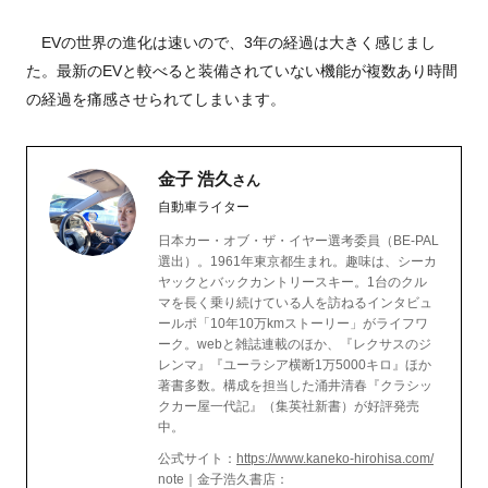
EVの世界の進化は速いので、3年の経過は大きく感じまし
た。最新のEVと較べると装備されていない機能が複数あり時間
の経過を痛感させられてしまいます。
金子 浩久
さん
自動車ライター
日本カー・オブ・ザ・イヤー選考委員（BE-PAL
選出）。1961年東京都生まれ。趣味は、シーカ
ヤックとバックカントリースキー。1台のクル
マを長く乗り続けている人を訪ねるインタビュ
ールポ「10年10万kmストーリー」がライフワ
ーク。webと雑誌連載のほか、『レクサスのジ
レンマ』『ユーラシア横断1万5000キロ』ほか
著書多数。構成を担当した涌井清春『クラシッ
クカー屋一代記』（集英社新書）が好評発売
中。
公式サイト：
https://www.kaneko-hirohisa.com/
note｜金子浩久書店：