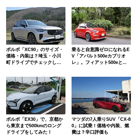
ボルボ「XC90」のサイズ・
乗ると自意識ゼロになれるE
価格・内装は？埼玉・小川
V「アバルト500eカブリオ
町ドライブでチェックして
レ」。フィアット500eと...
きた
ボルボ「EX30」で、京都か
マツダの7人乗りSUV「CX-8
ら東京まで500kmのロング
0」に試乗！価格や内装、燃
ドライブをしてみた！
費は？辛口評価も