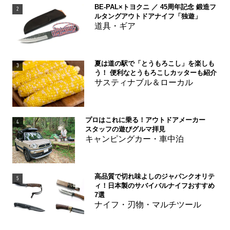
BE-PAL×トヨクニ ／ 45周年記念 鍛造フ
2
ルタングアウトドアナイフ「独遊」
道具・ギア
夏は道の駅で「とうもろこし」を楽しも
3
う！ 便利なとうもろこしカッターも紹介
サスティナブル＆ローカル
プロはこれに乗る！アウトドアメーカー
4
スタッフの遊びグルマ拝見
キャンピングカー・車中泊
高品質で切れ味よしのジャパンクオリテ
5
ィ！日本製のサバイバルナイフおすすめ
7選
ナイフ・刃物・マルチツール