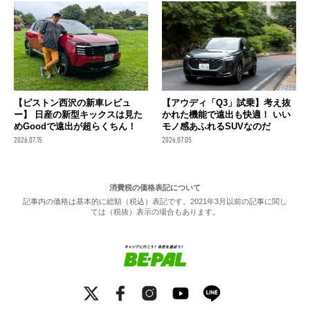
【ピストン西沢の新車レビュ
【アウディ「Q3」試乗】考え抜
ー】 日産の新型キックスは見た
かれた機能で遠出も快適！ いい
めGoodで遠出が超らくちん！
モノ感あふれるSUVなのだ
2026.07.15
2026.07.05
消費税の価格表記について
記事内の価格は基本的に総額（税込）表記です。2021年3月以前の記事に関し
ては（税抜）表示の場合もあります。