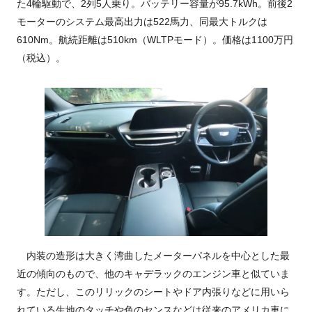
た4輪駆動で、2列5人乗り。バッテリー容量が95.7kWh。前後2
モーターのシステム最高出力は522馬力、同最大トルクは
610Nm。航続距離は510km（WLTPモード）。価格は1100万円
（税込）。
内装の造形は大きく湾曲したメーターパネルを中心とした最
近の傾向のもので、他のキャデラックのエンジン車と似ていま
す。ただし、このリリックのシートやドア内張りなどに用いら
れている生地のタッチや色のセンスなどは従来のアメリカ車に