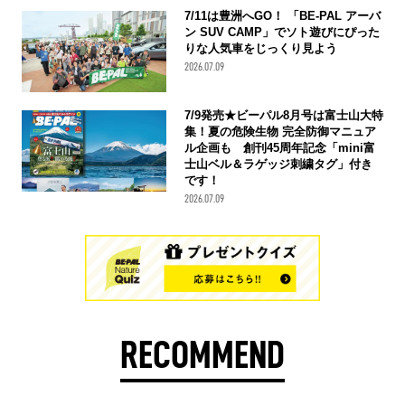
7/11は豊洲へGO！ 「BE-PAL アーバ
ン SUV CAMP」でソト遊びにぴった
りな人気車をじっくり見よう
2026.07.09
7/9発売★ビーパル8月号は富士山大特
集！夏の危険生物 完全防御マニュア
ル企画も 創刊45周年記念「mini富
士山ベル＆ラゲッジ刺繍タグ」付き
です！
2026.07.09
RECOMMEND