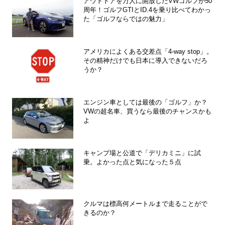
アウトドアを万人に開放したVWゴルフが50
周年！ゴルフGTIとID.4を乗り比べてわかっ
た「ゴルフならではの魅力」
アメリカによくある交差点「4-way stop」。
その精神だけでも日本に導入できないだろ
うか？
エンジン車としては最後の「ゴルフ」か？
VWの超名車、買うなら最後のチャンスかも
よ
キャンプ場と公道で「デリカミニ」に試
乗。よかった点と気になった５点
クルマは標高何メートルまで走ることがで
きるのか？