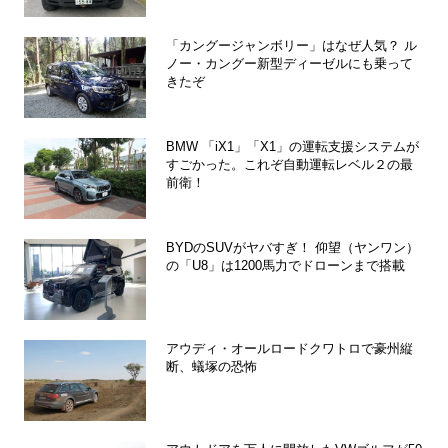
「カングージャンボリー」はなぜ人気？ ル
ノー・カングー新型ディーゼルにも乗って
きたぞ
BMW 「iX1」「X1」の運転支援システムが
すごかった。これぞ自動運転レベル２の最
前衛！
BYDのSUVがヤバすぎ！ 仰望（ヤンワン）
の「U8」は1200馬力でドローンまで搭載
アウディ・オールロードクワトロで豪州縦
断、蟻塚の恐怖