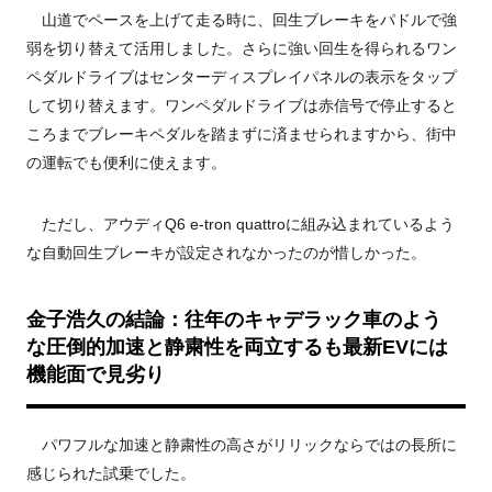
山道でペースを上げて走る時に、回生ブレーキをパドルで強
弱を切り替えて活用しました。さらに強い回生を得られるワン
ペダルドライブはセンターディスプレイパネルの表示をタップ
して切り替えます。ワンペダルドライブは赤信号で停止すると
ころまでブレーキペダルを踏まずに済ませられますから、街中
の運転でも便利に使えます。
ただし、アウディQ6 e-tron quattroに組み込まれているよう
な自動回生ブレーキが設定されなかったのが惜しかった。
金子浩久の結論：往年のキャデラック車のよう
な圧倒的加速と静粛性を両立するも最新EVには
機能面で見劣り
パワフルな加速と静粛性の高さがリリックならではの長所に
感じられた試乗でした。