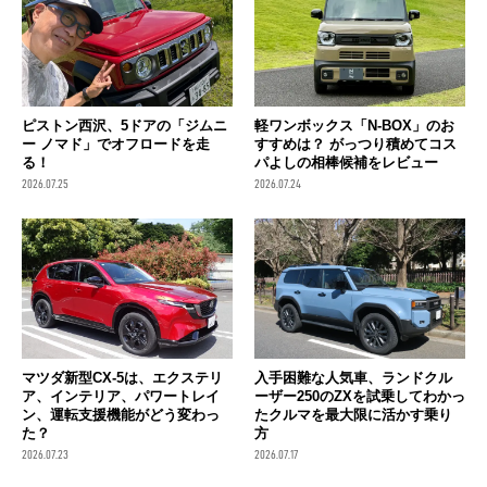
ピストン西沢、5ドアの「ジムニ
軽ワンボックス「N-BOX」のお
ー ノマド」でオフロードを走
すすめは？ がっつり積めてコス
る！
パよしの相棒候補をレビュー
2026.07.25
2026.07.24
マツダ新型CX-5は、エクステリ
入手困難な人気車、ランドクル
ア、インテリア、パワートレイ
ーザー250のZXを試乗してわかっ
ン、運転支援機能がどう変わっ
たクルマを最大限に活かす乗り
た？
方
2026.07.23
2026.07.17