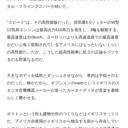
タル・フライングスパーが続いた。
“スピード”は、その高性能版だった。排気量6.0リッターのW型
12気筒エンジンは最高出力610馬力を発生し、4輪を駆動する。
最高速度は310km/h。ヨーロッパよりも高速道路での最高速度
がだいぶ低く規制されているアメリカにはもったいないくらい
の高性能だ。だが、こうした超高性能車に机上の正論をブツケ
るのも野暮なものだ。
大きなボディを猛然とダッシュさせながら、車内は平穏そのも
のだった。静かだから、オプションのnaimというイギリスのス
タジオ音響機器メーカーが造ったカーオーディオが音楽を素晴
らしく響かせる。
ボストンという街も建物や街のつくりなどはイギリスそっくり
だ。アメリカ合衆国がイギリスから独立する前から存在してい