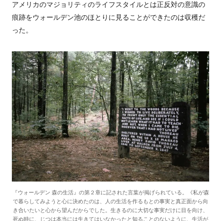
アメリカのマジョリティのライフスタイルとは正反対の意識の
痕跡をウォールデン池のほとりに見ることができたのは収穫だ
った。
『ウォールデン 森の生活』の第２章に記された言葉が掲げられている。《私が森
で暮らしてみようと心に決めたのは、人の生活を作るもとの事実と真正面から向
き合いたいと心から望んだからでした。生きるのに大切な事実だけに目を向け、
死ぬ時に、じつは本当には生きてはいなかったと知ることのないように、生活が