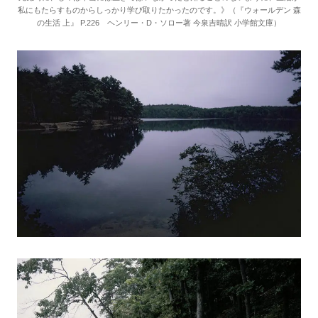
私にもたらすものからしっかり学び取りたかったのです。》（『ウォールデン 森
の生活 上』 P.226 ヘンリー・D・ソロー著 今泉吉晴訳 小学館文庫）