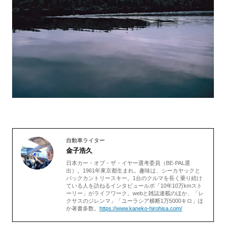
自動車ライター
金子浩久
日本カー・オブ・ザ・イヤー選考委員（BE-PAL選
出）。1961年東京都生まれ。趣味は、シーカヤックと
バックカントリースキー。1台のクルマを長く乗り続け
ている人を訪ねるインタビュールポ「10年10万kmスト
ーリー」がライフワーク。webと雑誌連載のほか、「レ
クサスのジレンマ」「ユーラシア横断1万5000キロ」ほ
か著書多数。
https://www.kaneko-hirohisa.com/