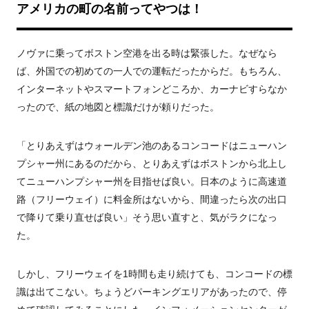
アメリカの町の名前ってやつは！
ノヴァに乗ってボストン空港を出る時は緊張した。なぜなら
ば、外国での初めての一人での運転だったからだ。もちろん、
インターネットやスマートフォンどころか、カーナビすらなか
ったので、紙の地図と標識だけが頼りだった。
「とりあえずはウォールデン池のあるコンコードはニューハン
プシャー州にあるのだから、とりあえずはボストンから北上し
てニューハンプシャー州を目指せば良い。日本のように高速道
路（フリーウェイ）に料金所はないから、間違ったら次の出口
で降りて乗り直せば良い」そう思い直すと、気がラクになっ
た。
しかし、フリーウェイを1時間も走り続けても、コンコードの標
識は出てこない。ちょうどパーキングエリアがあったので、停