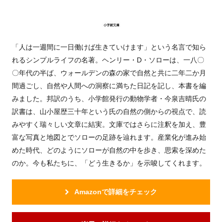
「人は一週間に一日働けば生きていけます」という名言で知ら
れるシンプルライフの名著。ヘンリー・D・ソローは、一八〇
〇年代の半ば、ウォールデンの森の家で自然と共に二年二か月
間過ごし、自然や人間への洞察に満ちた日記を記し、本書を編
みました。邦訳のうち、小学館発行の動物学者・今泉吉晴氏の
訳書は、山小屋歴三十年という氏の自然の側からの視点で、読
みやすく瑞々しい文章に結実。文庫ではさらに注釈を加え、豊
富な写真と地図とでソローの足跡を辿れます。産業化が進み始
めた時代、どのようにソローが自然の中を歩き、思索を深めた
のか。今も私たちに、「どう生きるか」を示唆してくれます。
Amazonで詳細をチェック