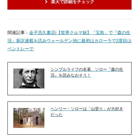
楽天で詳細をチェック
関連記事：
金子浩久書店|【世界クルマ旅】「宝島」で『森の生
活』新訳連載を読みウォールデン池に最初はカローラで2度目は
ベントレーで
シンプルライフの名著、ソロー『森の生
活』を読みなおそう！
ヘンリー・ソローは「山登り」が大好き
だった