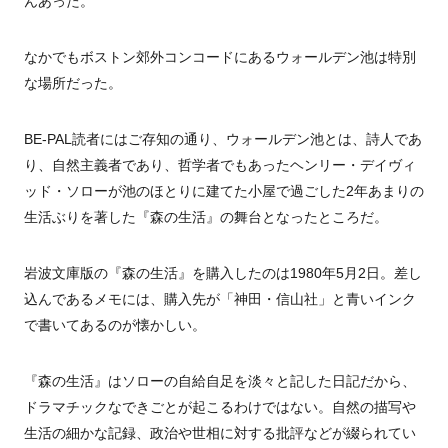
んあった。
なかでもボストン郊外コンコードにあるウォールデン池は特別
な場所だった。
BE-PAL読者にはご存知の通り、ウォールデン池とは、詩人であ
り、自然主義者であり、哲学者でもあったヘンリー・デイヴィ
ッド・ソローが池のほとりに建てた小屋で過ごした2年あまりの
生活ぶりを著した『森の生活』の舞台となったところだ。
岩波文庫版の『森の生活』を購入したのは1980年5月2日。差し
込んであるメモには、購入先が「神田・信山社」と青いインク
で書いてあるのが懐かしい。
『森の生活』はソローの自給自足を淡々と記した日記だから、
ドラマチックなできごとが起こるわけではない。自然の描写や
生活の細かな記録、政治や世相に対する批評などが綴られてい