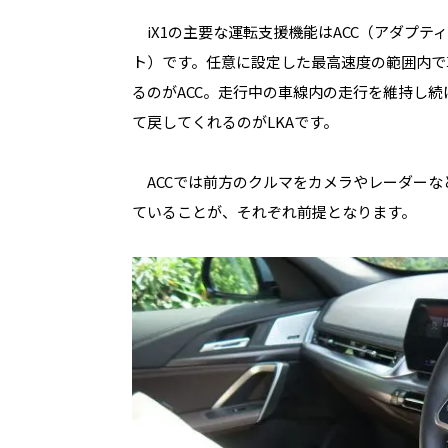
iX1
の主要な運転支援機能は
ACC
（アダプテ
ト）です。任意に設定した最高速度の範囲内で
るのが
ACC
。走行中の車線内の走行を維持し続
て戻してくれるのが
LKA
です。
ACC
では前方のクルマをカメラやレーダーな
ていることが、それぞれ前提となります。