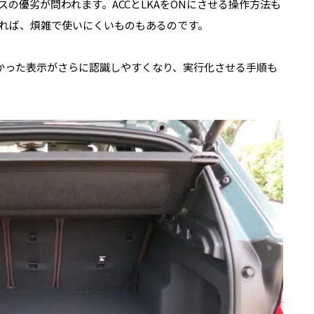
スの優劣が問われます。
ACC
と
LKA
を
ON
にさせる操作方法も
れば、煩雑で使いにくいものもあるのです。
かった表示がさらに認識しやすくなり、実行化させる手順も