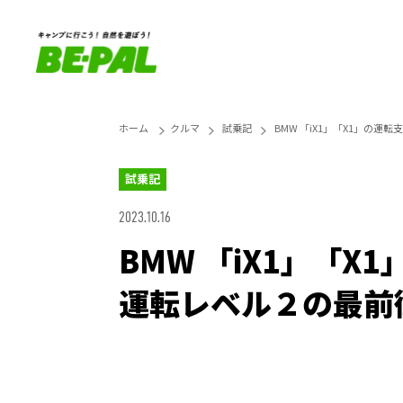
ホーム
クルマ
試乗記
BMW 「iX1」「X1」の
試乗記
2023.10.16
BMW 「iX1」「
運転レベル２の最前
Loaded
:
25.45%
Unmute