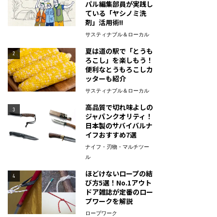
パル編集部員が実践し
ている「ヤシノミ洗
剤」活用術!!
サスティナブル＆ローカル
夏は道の駅で「とうも
2
ろこし」を楽しもう！
便利なとうもろこしカ
ッターも紹介
サスティナブル＆ローカル
高品質で切れ味よしの
3
ジャパンクオリティ！
日本製のサバイバルナ
イフおすすめ7選
ナイフ・刃物・マルチツー
ル
ほどけないロープの結
4
び方5選！No.1アウト
ドア雑誌が定番のロー
プワークを解説
ロープワーク