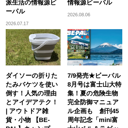
派生活の情報源ビ
情報源ビーパル
ーパル
2026.08.06
2026.07.17
ダイソーの折りた
7/9発売★ビーパル
たみバケツを使い
8月号は富士山大特
倒す！人気の理由
集！夏の危険生物
とアイデアテク！
完全防御マニュア
| アウトドア雑
ル企画も 創刊45
貨・小物 【BE-
周年記念「mini富