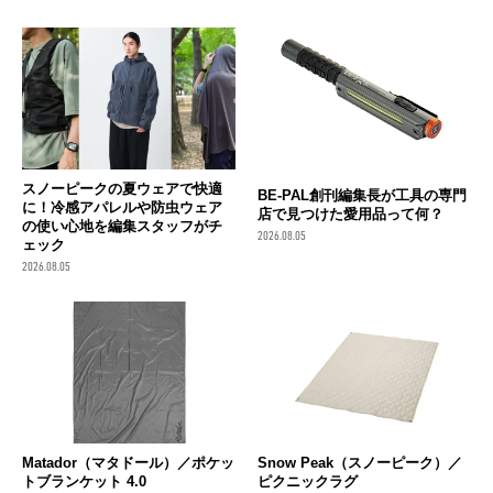
スノーピークの夏ウェアで快適
BE-PAL創刊編集長が工具の専門
に！冷感アパレルや防虫ウェア
店で見つけた愛用品って何？
の使い心地を編集スタッフがチ
2026.08.05
ェック
2026.08.05
Matador（マタドール）／ポケッ
Snow Peak（スノーピーク）／
トブランケット 4.0
ピクニックラグ