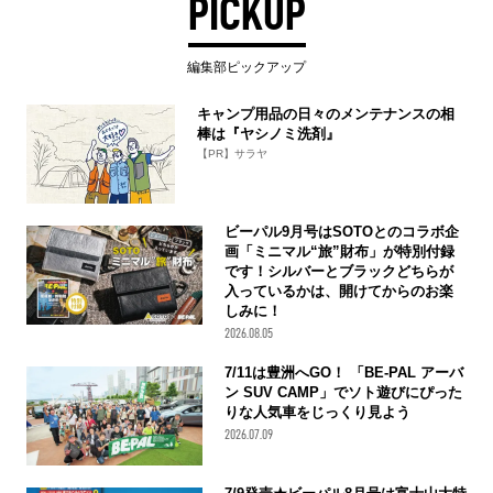
PICKUP
編集部ピックアップ
キャンプ用品の日々のメンテナンスの相
棒は『ヤシノミ洗剤』
【PR】サラヤ
ビーパル9月号はSOTOとのコラボ企
画「ミニマル“旅”財布」が特別付録
です！シルバーとブラックどちらが
入っているかは、開けてからのお楽
しみに！
2026.08.05
7/11は豊洲へGO！ 「BE-PAL アーバ
ン SUV CAMP」でソト遊びにぴった
りな人気車をじっくり見よう
2026.07.09