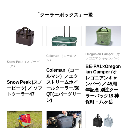
「クーラーボックス」一覧
Oregonian Camper（オ
Coleman （コールマ
レゴニアンキャンパー）
ン）
Snow Peak（スノーピ
BE-PAL×Oregon
ーク）
Coleman（コー
ian Camper (オ
ルマン）／エク
レゴニアンキャ
Snow Peak (スノ
ストリームホイ
ンパー) ／ 45周
ーピーク) ／ ソフ
ールクーラー/50
年記念 別注クー
トクーラー47
QT(エバーグリー
ラーパック18 神
ン)
保町・八ヶ岳