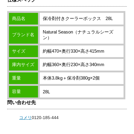
商品名
保冷剤付きクーラーボックス 28L
Natural Season（ナチュラルシーズ
ブランド名
ン）
サイズ
約幅470×奥行330×高さ415mm
庫内サイズ
約幅360×奥行230×高さ340mm
重量
本体3.8kg＋保冷剤380g×2個
容量
28L
問い合わせ先
コメリ
0120-185-444