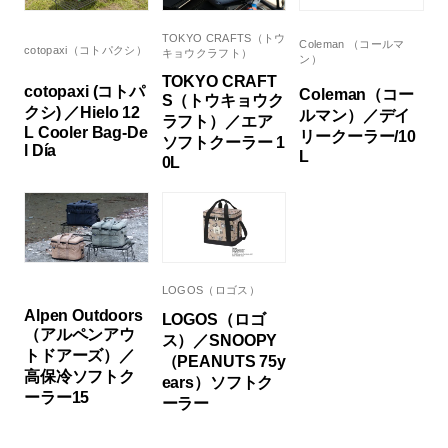
TOKYO CRAFTS（トウ
Coleman （コールマ
cotopaxi（コトパクシ）
キョウクラフト）
ン）
TOKYO CRAFT
cotopaxi (コトパ
Coleman（コー
S（トウキョウク
クシ) ／Hielo 12
ルマン）／デイ
ラフト）／エア
L Cooler Bag-De
リークーラー/10
ソフトクーラー 1
l Día
L
0L
LOGOS（ロゴス）
Alpen Outdoors
LOGOS（ロゴ
（アルペンアウ
ス）／SNOOPY
トドアーズ）／
（PEANUTS 75y
高保冷ソフトク
ears）ソフトク
ーラー15
ーラー