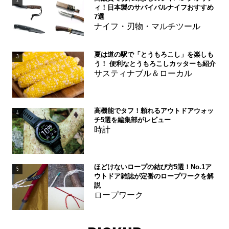
2
ィ！日本製のサバイバルナイフおすすめ
7選
ナイフ・刃物・マルチツール
夏は道の駅で「とうもろこし」を楽しも
3
う！ 便利なとうもろこしカッターも紹介
サスティナブル＆ローカル
高機能でタフ！頼れるアウトドアウォッ
4
チ5選を編集部がレビュー
時計
ほどけないロープの結び方5選！No.1ア
5
ウトドア雑誌が定番のロープワークを解
説
ロープワーク