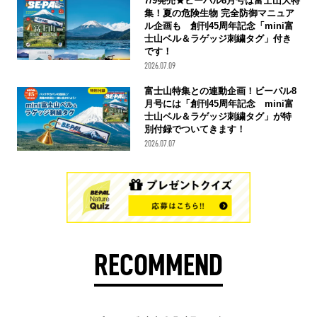
7/9発売★ビーパル8月号は富士山大特
集！夏の危険生物 完全防御マニュア
ル企画も 創刊45周年記念「mini富
士山ベル＆ラゲッジ刺繍タグ」付き
です！
2026.07.09
富士山特集との連動企画！ビーパル8
月号には「創刊45周年記念 mini富
士山ベル＆ラゲッジ刺繍タグ」が特
別付録でついてきます！
2026.07.07
RECOMMEND