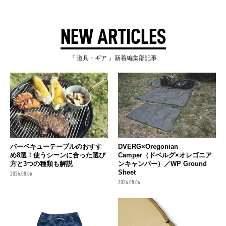
NEW ARTICLES
『 道具・ギア 』新着編集部記事
バーベキューテーブルのおすす
DVERG×Oregonian
め8選！使うシーンに合った選び
Camper（ドベルグ×オレゴニア
方と3つの種類も解説
ンキャンパー）／WP Ground
Sheet
2026.08.06
2026.08.06