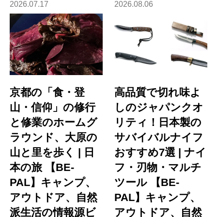
2026.07.17
2026.08.06
京都の「食・登
高品質で切れ味よ
山・信仰」の修行
しのジャパンクオ
と修業のホームグ
リティ！日本製の
ラウンド、大原の
サバイバルナイフ
山と里を歩く | 日
おすすめ7選 | ナイ
本の旅 【BE-
フ・刃物・マルチ
PAL】キャンプ、
ツール 【BE-
アウトドア、自然
PAL】キャンプ、
派生活の情報源ビ
アウトドア、自然