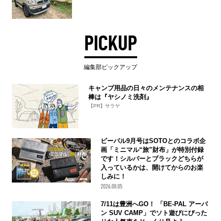
PICKUP
編集部ピックアップ
キャンプ用品の日々のメンテナンスの相
棒は『ヤシノミ洗剤』
【PR】サラヤ
ビーパル9月号はSOTOとのコラボ企
画「ミニマル“旅”財布」が特別付録
です！シルバーとブラックどちらが
入っているかは、開けてからのお楽
しみに！
2026.08.05
7/11は豊洲へGO！ 「BE-PAL アーバ
ン SUV CAMP」でソト遊びにぴった