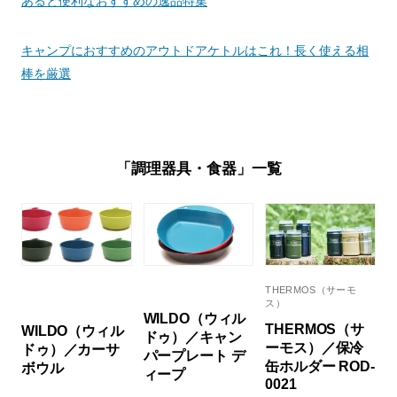
あると便利なおすすめの逸品特集
キャンプにおすすめのアウトドアケトルはこれ！長く使える相
棒を厳選
「調理器具・食器」一覧
THERMOS（サーモ
ス）
WILDO（ウィル
THERMOS（サ
WILDO（ウィル
ドゥ）／キャン
ーモス）／保冷
ドゥ）／カーサ
パープレート デ
缶ホルダー ROD-
ボウル
ィープ
0021