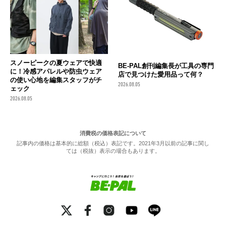
スノーピークの夏ウェアで快適
BE-PAL創刊編集長が工具の専門
に！冷感アパレルや防虫ウェア
店で見つけた愛用品って何？
の使い心地を編集スタッフがチ
2026.08.05
ェック
2026.08.05
消費税の価格表記について
記事内の価格は基本的に総額（税込）表記です。2021年3月以前の記事に関し
ては（税抜）表示の場合もあります。