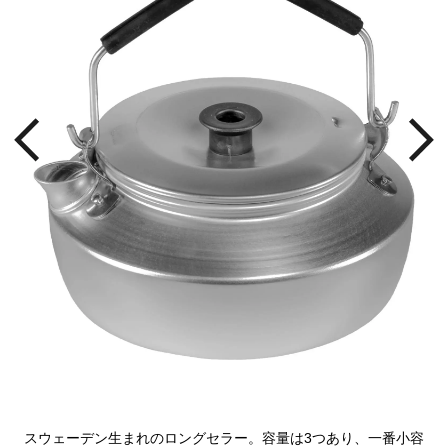
持ち
らふ
テ。
スウェーデン生まれのロングセラー。容量は3つあり、一番小容