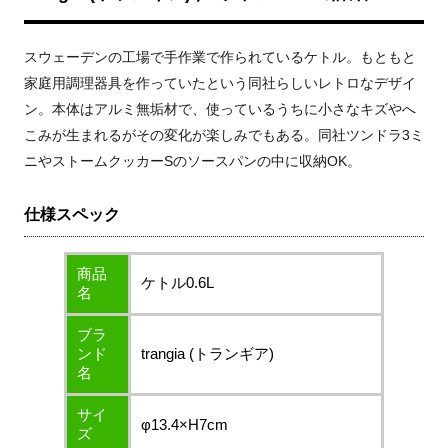
スウェーデンの工場で手作業で作られているケトル。もともと
家庭用調理器具を作っていたという同社らしいレトロなデザイ
ン。本体はアルミ無垢材で、使っているうちに小さなキズやへ
こみが生まれるがその変化が楽しみでもある。同社ツンドラ3ミ
ニやストームクッカーSのソースパンの中に収納OK。
仕様スペック
商品
ケトル0.6L
名
ブラ
ンド
trangia (トランギア)
名
サイ
φ13.4×H7cm
ズ