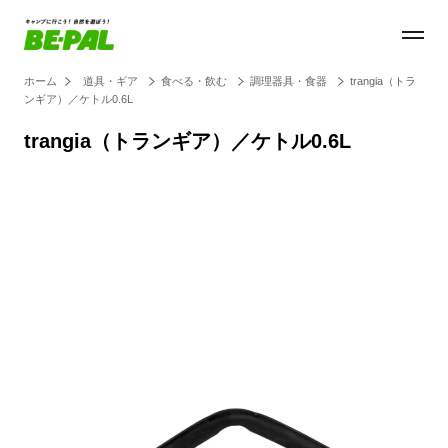
ホーム
道具・ギア
食べる・飲む
調理器具・食器
trangia（トラ
ンギア）／ケトル0.6L
trangia（トランギア）／ケトル0.6L
Loaded
:
44.11%
/
Unmute