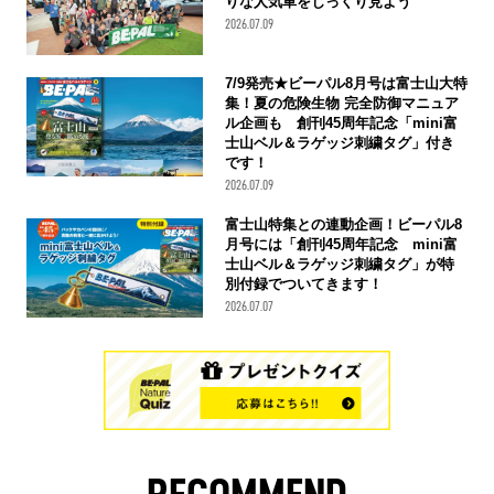
りな人気車をじっくり見よう
2026.07.09
7/9発売★ビーパル8月号は富士山大特
集！夏の危険生物 完全防御マニュア
ル企画も 創刊45周年記念「mini富
士山ベル＆ラゲッジ刺繍タグ」付き
です！
2026.07.09
富士山特集との連動企画！ビーパル8
月号には「創刊45周年記念 mini富
士山ベル＆ラゲッジ刺繍タグ」が特
別付録でついてきます！
2026.07.07