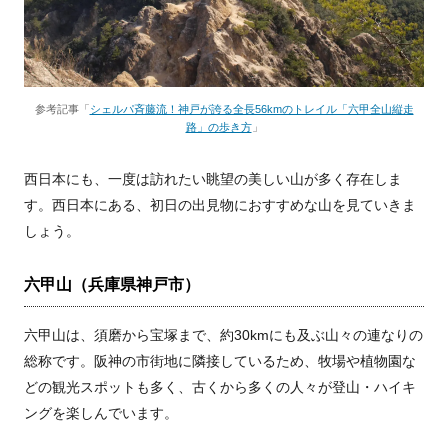
参考記事「
シェルパ斉藤流！神戸が誇る全長56kmのトレイル「六甲全山縦走
路」の歩き方
」
西日本にも、一度は訪れたい眺望の美しい山が多く存在しま
す。西日本にある、初日の出見物におすすめな山を見ていきま
しょう。
六甲山（兵庫県神戸市）
六甲山は、須磨から宝塚まで、約30kmにも及ぶ山々の連なりの
総称です。阪神の市街地に隣接しているため、牧場や植物園な
どの観光スポットも多く、古くから多くの人々が登山・ハイキ
ングを楽しんでいます。