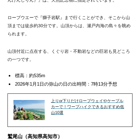
んげんしりん）』は、天然記念物に指定されています。
ロープウエーで『獅子岩駅』まで行くことができ、そこから山
頂までは徒歩約30分です。山頂からは、瀬戸内海の島々を眺め
られます。
山頂付近に点在する、くぐり岩・不動岩などの巨岩も見どころ
の一つです。
標高：約535m
2026年1月1日の弥山の日の出時間：7時13分予想
上りor下りだけロープウェイやケーブル
カーで！ワープハイクできるおすすめ低
山10選
鷲尾山（高知県高知市）