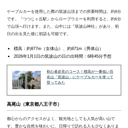
ケーブルカーを使用した際の筑波山頂までの所要時間は、約8分
です。『つつじヶ丘駅』からロープウエーを利用すると、約6分
で山頂へ行けます。また、山中には『筑波山神社』があり、初
日の出を見た後に初詣も可能です。
標高：約877m（女体山）、約871m（男体山）
2026年1月1日の筑波山の日の出時間：6時45分予想
初心者必見のコース！標高が一番低い百
名山「筑波山」にケーブルカーを使って
登ってみた
高尾山（東京都八王子市）
都心からのアクセスがよく、観光地としても人気が高い山で
す。豊かな自然を味わいに、日帰りで訪れる人も少なくありま