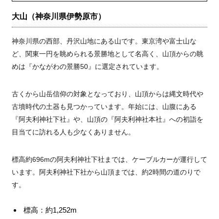
大山（神奈川県伊勢原市）
神奈川県の西部、丹沢山地にある山です。東京湾や富士山な
ど、関東一円を眺められる景勝地として名高く、山頂からの眺
めは『かながわの景勝50』に選定されています。
古くから山岳信仰の対象となっており、山頂からは縄文時代や
古墳時代の土器も見つかっています。年始には、山腹にある
『阿夫利神社下社』や、山頂の『阿夫利神社本社』への初詣を
目当てに訪れる人も少なくありません。
標高約696mの阿夫利神社下社までは、ケーブルカーが運行して
います。阿夫利神社下社から山頂までは、約2時間の道のりで
す。
標高：約1,252m