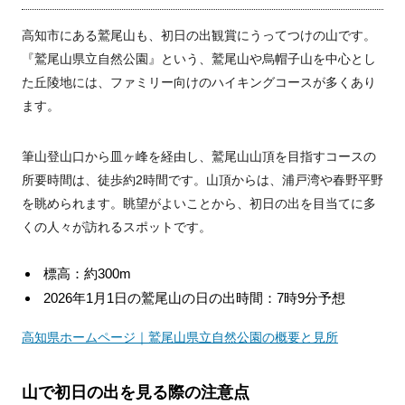
高知市にある鷲尾山も、初日の出観賞にうってつけの山です。
『鷲尾山県立自然公園』という、鷲尾山や烏帽子山を中心とし
た丘陵地には、ファミリー向けのハイキングコースが多くあり
ます。
筆山登山口から皿ヶ峰を経由し、鷲尾山山頂を目指すコースの
所要時間は、徒歩約2時間です。山頂からは、浦戸湾や春野平野
を眺められます。眺望がよいことから、初日の出を目当てに多
くの人々が訪れるスポットです。
標高：約300m
2026年1月1日の鷲尾山の日の出時間：7時9分予想
高知県ホームページ｜鷲尾山県立自然公園の概要と見所
山で初日の出を見る際の注意点