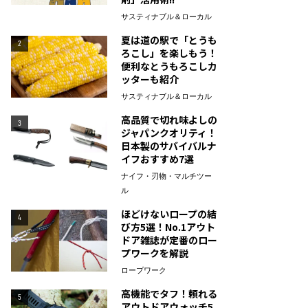
サスティナブル＆ローカル
夏は道の駅で「とうも
2
ろこし」を楽しもう！
便利なとうもろこしカ
ッターも紹介
サスティナブル＆ローカル
高品質で切れ味よしの
3
ジャパンクオリティ！
日本製のサバイバルナ
イフおすすめ7選
ナイフ・刃物・マルチツー
ル
ほどけないロープの結
4
び方5選！No.1アウト
ドア雑誌が定番のロー
プワークを解説
ロープワーク
高機能でタフ！頼れる
5
アウトドアウォッチ5