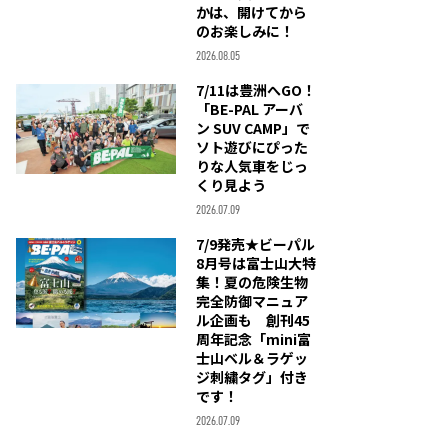
かは、開けてから
のお楽しみに！
2026.08.05
7/11は豊洲へGO！
「BE-PAL アーバ
ン SUV CAMP」で
ソト遊びにぴった
りな人気車をじっ
くり見よう
2026.07.09
7/9発売★ビーパル
8月号は富士山大特
集！夏の危険生物
完全防御マニュア
ル企画も 創刊45
周年記念「mini富
士山ベル＆ラゲッ
ジ刺繍タグ」付き
です！
2026.07.09