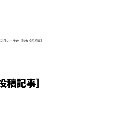
初日の出滑走［読者投稿記事］
投稿記事］
Loaded
:
100.00%
/