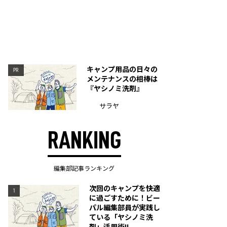
キャンプ用品の日々の
PR
メンテナンスの相棒は
『ヤシノミ洗剤』
サラヤ
RANKING
編集部記事ランキング
次回のキャンプを快適
1
に過ごすために！ビー
パル編集部員が実践し
ている「ヤシノミ洗
剤」活用術!!