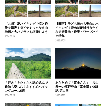
【九州】夏ハイキングで涼と絶
【関西】子ども連れも安心のハ
景を満喫！ダイナミックな火山
イキング！読めば絶対行きたく
地形と大パノラマを堪能しよう
なる避暑地・絶景・ワープハイ
ク特集
2026.07.26
2026.07.25
＂好き＂をたくさん詰め込んで
あらためて「富士さん」｜片山
趣味も楽しむ！おすすめハイキ
恭一の江戸登山「富士講」体験
ングコース6選
記 第１回
2026.07.20
2026.07.16