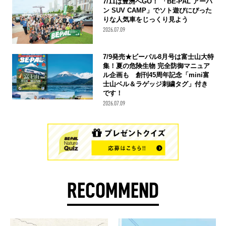
7/11は豊洲へGO！ 「BE-PAL アーバ
ン SUV CAMP」でソト遊びにぴった
りな人気車をじっくり見よう
2026.07.09
7/9発売★ビーパル8月号は富士山大特
集！夏の危険生物 完全防御マニュア
ル企画も 創刊45周年記念「mini富
士山ベル＆ラゲッジ刺繍タグ」付き
です！
2026.07.09
RECOMMEND