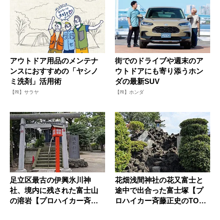
アウトドア用品のメンテナ
街でのドライブや週末のア
ンスにおすすめの「ヤシノ
ウトドアにも寄り添うホン
ミ洗剤」活用術
ダの最新SUV
【PR】サラヤ
【PR】ホンダ
足立区最古の伊興氷川神
花畑浅間神社の花又富士と
社、境内に残された富士山
途中で出合った富士塚【プ
の溶岩【プロハイカー斉藤
ロハイカー斉藤正史のTOKY
正史のTO...
O山...