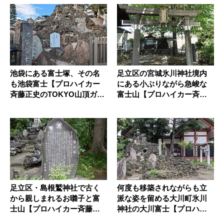
池袋にある富士塚、その名
足立区の宮城氷川神社境内
も池袋富士【プロハイカー
にある小ぶりながら急峻な
斉藤正史のTOKYO山頂ガイ
富士山【プロハイカー斉藤
ド ...
正史のT...
足立区・島根鷲神社で古く
何度も移築されながらも立
から親しまれるお囃子と富
派な姿を留める大川町氷川
士山【プロハイカー斉藤正
神社の大川富士【プロハイ
史のTO...
カー斉藤...