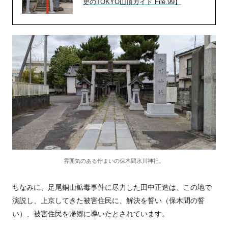
史のTOKYO山頂ガイド File.99】
雰囲気のある佇まいの保木間氷川神社。
ちなみに、足尾銅山鉱毒事件に尽力した田中正造は、この地で
演説し、上京してきた被害住民に、解決を誓い（保木間の誓
い）、被害住民を帰郷に導いたとされています。