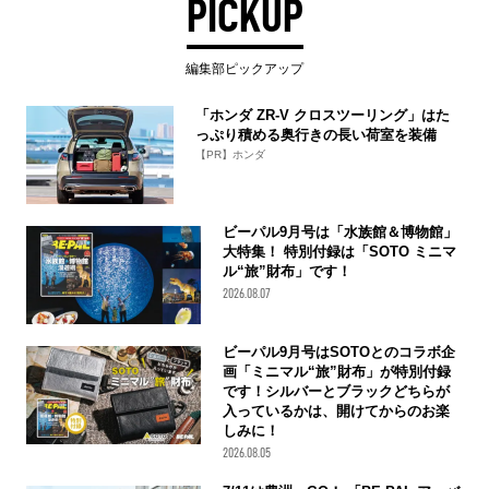
PICKUP
編集部ピックアップ
「ホンダ ZR-V クロスツーリング」はた
っぷり積める奥行きの長い荷室を装備
【PR】ホンダ
ビーパル9月号は「水族館＆博物館」
大特集！ 特別付録は「SOTO ミニマ
ル“旅”財布」です！
2026.08.07
ビーパル9月号はSOTOとのコラボ企
画「ミニマル“旅”財布」が特別付録
です！シルバーとブラックどちらが
入っているかは、開けてからのお楽
しみに！
2026.08.05