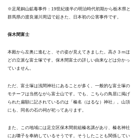
※足尾銅山鉱毒事件：19世紀後半の明治時代初期から栃木県と
群馬県の渡良瀬川周辺で起きた、日本初の公害事件です。
保木間富士
本殿から左奥に進むと、その姿が見えてきました。高さ３ｍほ
どの立派な富士塚です。保木間富士の詳しい由来などは分かっ
ていません。
ただ、富士塚は浅間神社にあることが多く、一般的な富士塚の
モチーフは当然ながら富士山です。でも、こちらの鳥居に掲げ
られた扁額に記されているのは「榛名（はるな）神社」。山頂
にも、同名の石の祠が祀ってあります。
また、この地域には足立区保木間前組榛名講があり、榛名神社
にお囃子を奉納しているそうです。そうしたことも関係してい