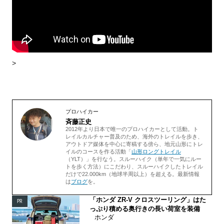
>
プロハイカー
斉藤正史
2012年より日本で唯一のプロハイカーとして活動。ト
レイルカルチャー普及のため、海外のトレイルを歩き、
アウトドア媒体を中心に寄稿する傍ら、地元山形にトレ
イルのコースを作る活動「
山形ロングトレイル
（YLT）」を行なう。スルーハイク（単年で一気にルー
トを歩く方法）にこだわり、スルーハイクしたトレイル
だけで22.000km（地球半周以上）を超える。最新情報
は
ブログ
を。
「ホンダ ZR-V クロスツーリング」はた
PR
っぷり積める奥行きの長い荷室を装備
ホンダ