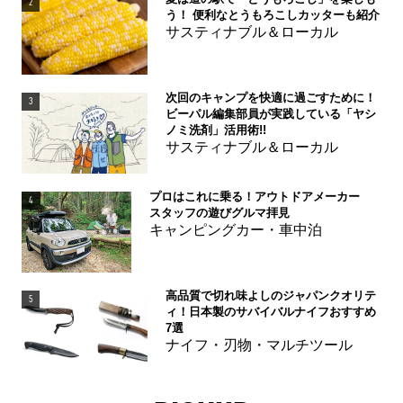
2
う！ 便利なとうもろこしカッターも紹介
サスティナブル＆ローカル
次回のキャンプを快適に過ごすために！
3
ビーパル編集部員が実践している「ヤシ
ノミ洗剤」活用術!!
サスティナブル＆ローカル
プロはこれに乗る！アウトドアメーカー
4
スタッフの遊びグルマ拝見
キャンピングカー・車中泊
高品質で切れ味よしのジャパンクオリテ
5
ィ！日本製のサバイバルナイフおすすめ
7選
ナイフ・刃物・マルチツール