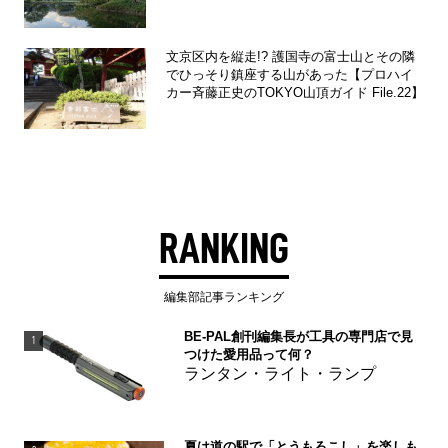
文京区内を縦走!? 護国寺の富士山とその隣
でひっそり鎮座する山があった【プロハイ
カー斉藤正史のTOKYO山頂ガイド File.22】
RANKING
編集部記事ランキング
BE-PAL創刊編集長が工具の専門店で見
1
つけた愛用品って何？
ランタン・ライト・ランプ
夏は道の駅で「とうもろこし」を楽しも