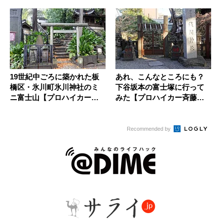
19世紀中ごろに築かれた板
あれ、こんなところにも？
橋区・氷川町氷川神社のミ
下谷坂本の富士塚に行って
ニ富士山【プロハイカー斉
みた【プロハイカー斉藤正
藤正史...
史のTO...
Recommended by