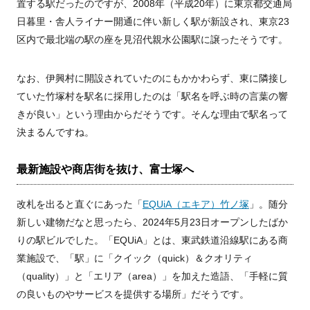
置する駅だったのですが、2008年（平成20年）に東京都交通局
日暮里・舎人ライナー開通に伴い新しく駅が新設され、東京23
区内で最北端の駅の座を見沼代親水公園駅に譲ったそうです。
なお、伊興村に開設されていたのにもかかわらず、東に隣接し
ていた竹塚村を駅名に採用したのは「駅名を呼ぶ時の言葉の響
きが良い」という理由からだそうです。そんな理由で駅名って
決まるんですね。
最新施設や商店街を抜け、富士塚へ
改札を出ると直ぐにあった「
EQUiA（エキア）竹ノ塚
」。随分
新しい建物だなと思ったら、2024年5月23日オープンしたばか
りの駅ビルでした。「EQUiA」とは、東武鉄道沿線駅にある商
業施設で、「駅」に「クイック（quick）＆クオリティ
（quality）」と「エリア（area）」を加えた造語、「手軽に質
の良いものやサービスを提供する場所」だそうです。