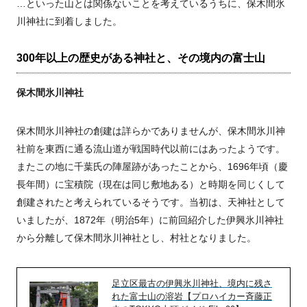
…といった山とは関係ないことを考えているうちに、保木間氷
川神社に到着しました。
300年以上の歴史がある神社と、その境内の富士山
保木間氷川神社
保木間氷川神社の創建は詳らかでありませんが、保木間氷川神
社前を東西に通る流山道が戦国時代以前にはあったようです。
またこの地に千葉氏の陣屋跡があったことから、1696年頃（慶
長年間）に宝積院（現在は同じ敷地ある）と時期を同じくして
創建されたと考えられているそうです。当初は、天神社として
いましたが、1872年（明治5年）に前回紹介した伊興氷川神社
から分離して保木間氷川神社とし、村社となりました。
足立区最古の伊興氷川神社、境内に残さ
れた富士山の溶岩【プロハイカー斉藤正