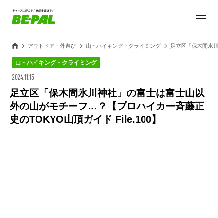
アウトドア・外遊び
山・ハイキング・クライミング
足立区「保木間氷川
山・ハイキング・クライミング
2024.11.15
足立区「保木間氷川神社」の富士は富士山以
外の山がモチーフ…？【プロハイカー斉藤正
史のTOKYO山頂ガイド File.100】
Loaded
:
100.00%
/
Unmute