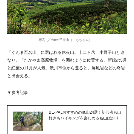
標高1,296mの子持山（こもちさん）。
「ぐんま百名山」に選ばれる休火山。十二ヶ岳、小野子山と連
なり、「たかやま高原牧場」を囲むように位置する。新緑の5月
と紅葉の11月が人気。渋川市側から登ると、屏風岩などの奇岩
と出会える。
▼参考記事
BE-PALおすすめの低山24選！初心者も山
好きもハイキングを楽しめる名山ばかり