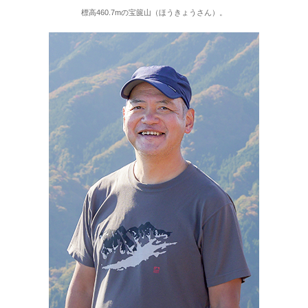
標高460.7mの宝篋山（ほうきょうさん）。