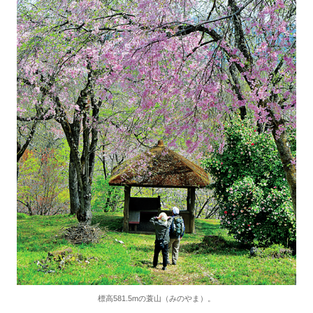
標高581.5mの蓑山（みのやま）。