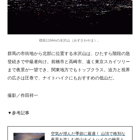
標高1194mの水沢山（みずさわやま）。
群馬の市街地から北部に位置する水沢山は、ひたすら階段の急
登続きで中級者向け。前橋市と高崎市、遠く東京スカイツリー
まで夜景が一望でき、関東地方でもトップクラス。迫力と視界
の広さは圧巻で、ナイトハイクにもおすすめの低山だ。
撮影／作田祥一
▼参考記事
空気が澄んだ季節に最適！ 山頂で格別な
夜景を楽しむ低山ナイトハイクの極意と