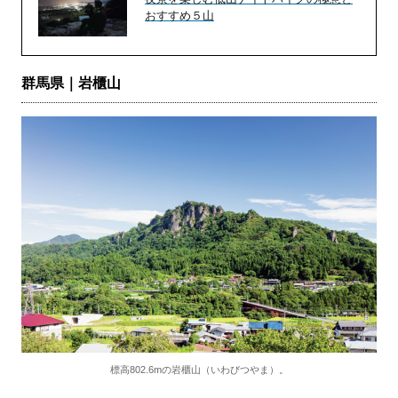
おすすめ５山
群馬県｜岩櫃山
標高802.6mの岩櫃山（いわびつやま）。