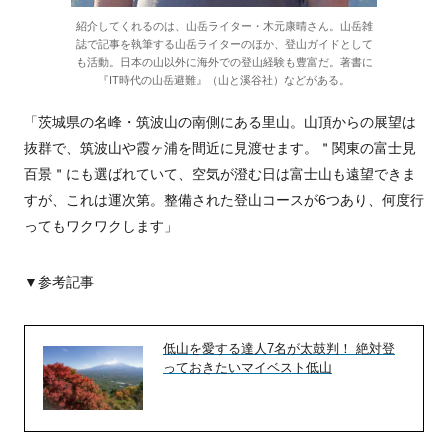
紹介してくれるのは、山岳ライター・木元康晴さん。山岳雑
誌で記事を執筆する山岳ライターのほか、登山ガイドとして
も活動。日本の山以外に海外での登山経験も豊富だ。著書に
『IT時代の山岳避難』（山と溪谷社）などがある。
「茨城県の名峰・筑波山の南側にある里山。山頂からの展望は
抜群で、筑波山や霞ヶ浦を間近に見渡せます。＂関東の富士見
百景＂にも選ばれていて、空気が澄む日は富士山も遠望できま
すが、これは運次第。整備された登山コースが6つあり、何度行
ってもワクワクします」
▼参考記事
低山を愛する達人7名が太鼓判！ 絶対登
っておきたいマイベスト低山