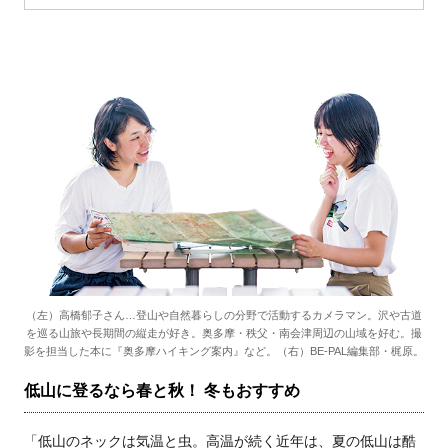
（左）高橋郁子さん…登山や自然暮らしの分野で活動するカメラマン。沢や古道
を巡る山旅や長期間の縦走が好き。奥多摩・秩父・南会津周辺の山域を好む。撮
影を担当した本に『奥多摩ハイキング案内』など。（右）BE-PAL編集部・梶原。
低山に登るなら春と秋！ 冬もおすすめ
「低山のネックは気温と虫。高温が続く近年は、夏の低山は酷