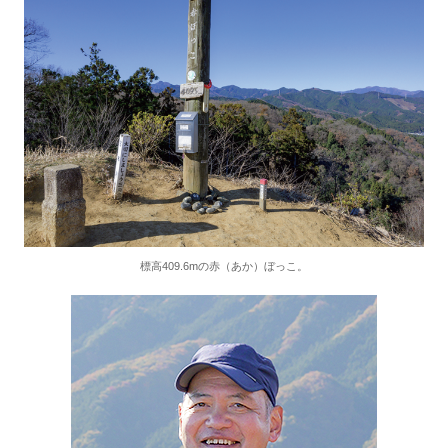
標高409.6mの赤（あか）ぼっこ。