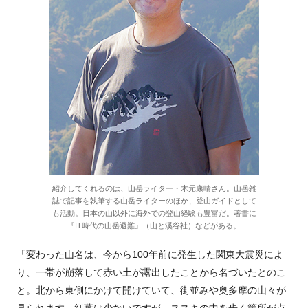
紹介してくれるのは、山岳ライター・木元康晴さん。山岳雑
誌で記事を執筆する山岳ライターのほか、登山ガイドとして
も活動。日本の山以外に海外での登山経験も豊富だ。著書に
『IT時代の山岳避難』（山と溪谷社）などがある。
「変わった山名は、今から100年前に発生した関東大震災によ
り、一帯が崩落して赤い土が露出したことから名づいたとのこ
と。北から東側にかけて開けていて、街並みや奥多摩の山々が