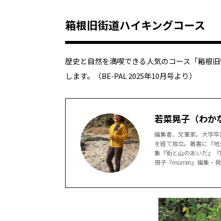
箱根旧街道ハイキングコース
歴史と自然を満喫できる人気のコース「箱根旧
します。（BE-PAL 2025年10月号より）
若菜晃子（わか
編集者、文筆家。大学卒
を経て独立。著書に『地
集『街と山のあいだ』『
冊子『mürren』編集・