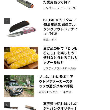
た愛用品って何？
ランタン・ライト・ランプ
BE-PAL×トヨクニ ／
2
45周年記念 鍛造フル
タングアウトドアナイ
フ「独遊」
道具・ギア
夏は道の駅で「とうも
3
ろこし」を楽しもう！
便利なとうもろこしカ
ッターも紹介
サスティナブル＆ローカル
プロはこれに乗る！ア
4
ウトドアメーカースタ
ッフの遊びグルマ拝見
キャンピングカー・車中泊
高品質で切れ味よしの
5
ジャパンクオリティ！