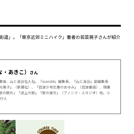
街道」。「東京近郊ミニハイク」著者の若菜晃子さんが紹介
な・あきこ）
さん
業後、山と溪谷社入社。『wandel』編集長、『山と溪谷』副編集長
元菓子』（新潮社）、『岩波少年文庫のあゆみ』（岩波書店）、随筆
旅の断片』『途上の旅』『旅の彼方』（アノニマ・スタジオ）他。小
発行人