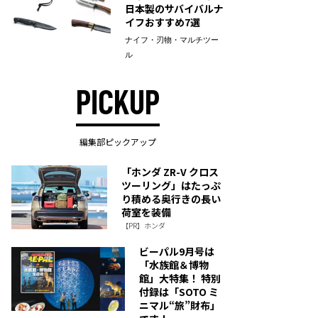
日本製のサバイバルナ
イフおすすめ7選
ナイフ・刃物・マルチツー
ル
PICKUP
編集部ピックアップ
「ホンダ ZR-V クロス
ツーリング」はたっぷ
り積める奥行きの長い
荷室を装備
【PR】ホンダ
ビーパル9月号は
「水族館＆博物
館」大特集！ 特別
付録は「SOTO ミ
ニマル“旅”財布」