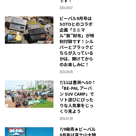
です！
2026.08.07
ビーパル9月号は
SOTOとのコラボ
企画「ミニマ
ル“旅”財布」が特
別付録です！シル
バーとブラックど
ちらが入っている
かは、開けてから
のお楽しみに！
2026.08.05
7/11は豊洲へGO！
「BE-PAL アーバ
ン SUV CAMP」で
ソト遊びにぴった
りな人気車をじっ
くり見よう
2026.07.09
7/9発売★ビーパル
8月号は富士山大特