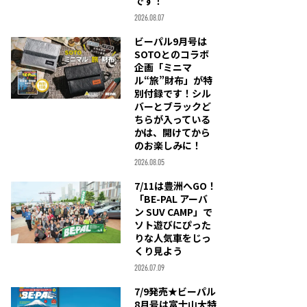
です！
2026.08.07
ビーパル9月号は
SOTOとのコラボ
企画「ミニマ
ル“旅”財布」が特
別付録です！シル
バーとブラックど
ちらが入っている
かは、開けてから
のお楽しみに！
2026.08.05
7/11は豊洲へGO！
「BE-PAL アーバ
ン SUV CAMP」で
ソト遊びにぴった
りな人気車をじっ
くり見よう
2026.07.09
7/9発売★ビーパル
8月号は富士山大特