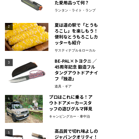
た愛用品って何？
ランタン・ライト・ランプ
夏は道の駅で「とうも
2
ろこし」を楽しもう！
便利なとうもろこしカ
ッターも紹介
サスティナブル＆ローカル
BE-PAL×トヨクニ ／
3
45周年記念 鍛造フル
タングアウトドアナイ
フ「独遊」
道具・ギア
プロはこれに乗る！ア
4
ウトドアメーカースタ
ッフの遊びグルマ拝見
キャンピングカー・車中泊
高品質で切れ味よしの
5
ジャパンクオリティ！