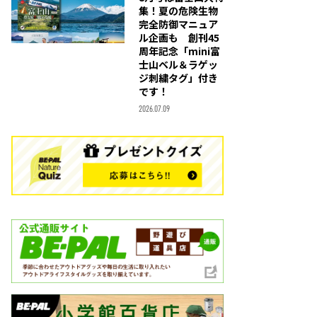
集！夏の危険生物
完全防御マニュア
ル企画も 創刊45
周年記念「mini富
士山ベル＆ラゲッ
ジ刺繍タグ」付き
です！
2026.07.09