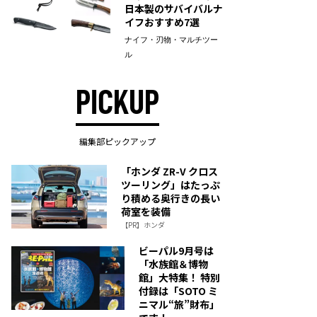
日本製のサバイバルナ
イフおすすめ7選
ナイフ・刃物・マルチツー
ル
PICKUP
編集部ピックアップ
「ホンダ ZR-V クロス
ツーリング」はたっぷ
り積める奥行きの長い
荷室を装備
【PR】ホンダ
ビーパル9月号は
「水族館＆博物
館」大特集！ 特別
付録は「SOTO ミ
ニマル“旅”財布」