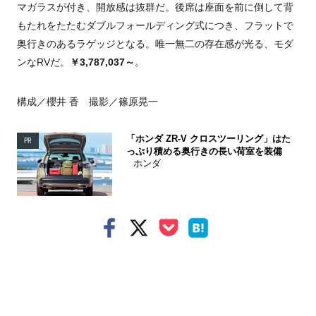
マガラスが付き、開放感は抜群だ。後席は座面を前に倒して背
もたれをたたむダブルフォールディング式につき、フラットで
奥行きのあるラゲッジとなる。唯一無二の存在感が光る、モダ
ンなRVだ。
￥3,787,037～
。
構成／櫻井 香 撮影／篠原晃一
「ホンダ ZR-V クロスツーリング」はた
PR
っぷり積める奥行きの長い荷室を装備
ホンダ