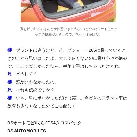
脚を折り曲げてなんとか休憩できる広さ。たたんだシートとラゲ
ッジの段差が大きいので、マットは必須だ。
櫻
ブランドは違うけど、昔、プジョー・205に乗っていたと
きのことを思い出したよ。大して速くないのに乗り心地が絶妙
で、すごく楽しかったな～。半年で手放しちゃったけどね。
沢
どうして？
櫻
窓が開かなかったの。
沢
それも伝統ですか？
櫻
いや、単にボロかっただけ（笑）。今どきのフランス車は
故障も少なくなったのでご心配なく！
DSオートモビルズ／DS4クロスバック
DS AUTOMOBILES