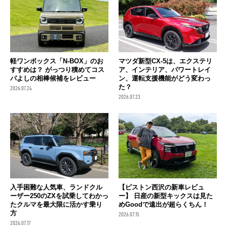
軽ワンボックス「N-BOX」のお
マツダ新型CX-5は、エクステリ
すすめは？ がっつり積めてコス
ア、インテリア、パワートレイ
パよしの相棒候補をレビュー
ン、運転支援機能がどう変わっ
た？
2026.07.24
2026.07.23
入手困難な人気車、ランドクル
【ピストン西沢の新車レビュ
ーザー250のZXを試乗してわかっ
ー】 日産の新型キックスは見た
たクルマを最大限に活かす乗り
めGoodで遠出が超らくちん！
方
2026.07.15
2026.07.17