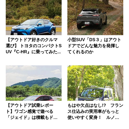
【アウトドア好きのクルマ
小型SUV「DS３」はアウト
選び】 トヨタのコンパクトS
ドアでどんな魅力を発揮し
UV『C-HR』に乗ってみた...
てくれるのか
【アウトドア試乗レポー
もはや欠点はなし!? フラン
ト】ワゴン感覚で遊べる
ス仕込みの実用車がもっと
「ジェイド」は積載もドラ
使いやすく変身！ ルノー
イブもストレ...
／カ...