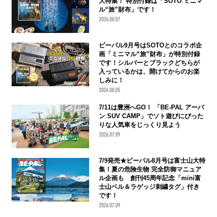
大特集！ 特別付録は「SOTO ミニマ
ル“旅”財布」です！
2026.08.07
ビーパル9月号はSOTOとのコラボ企
画「ミニマル“旅”財布」が特別付録
です！シルバーとブラックどちらが
入っているかは、開けてからのお楽
しみに！
2026.08.05
7/11は豊洲へGO！ 「BE-PAL アーバ
ン SUV CAMP」でソト遊びにぴった
りな人気車をじっくり見よう
2026.07.09
7/9発売★ビーパル8月号は富士山大特
集！夏の危険生物 完全防御マニュア
ル企画も 創刊45周年記念「mini富
士山ベル＆ラゲッジ刺繍タグ」付き
です！
2026.07.09