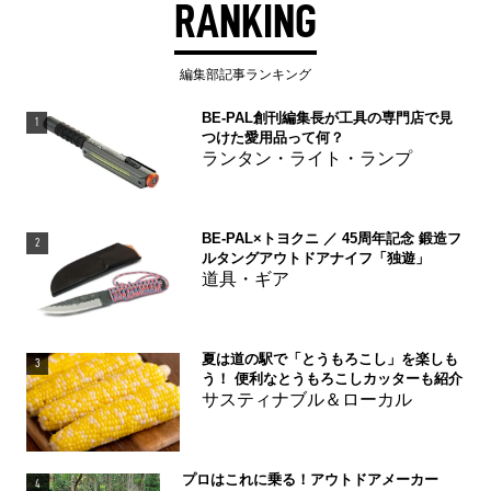
RANKING
編集部記事ランキング
BE-PAL創刊編集長が工具の専門店で見
1
つけた愛用品って何？
ランタン・ライト・ランプ
BE-PAL×トヨクニ ／ 45周年記念 鍛造フ
2
ルタングアウトドアナイフ「独遊」
道具・ギア
夏は道の駅で「とうもろこし」を楽しも
3
う！ 便利なとうもろこしカッターも紹介
サスティナブル＆ローカル
プロはこれに乗る！アウトドアメーカー
4