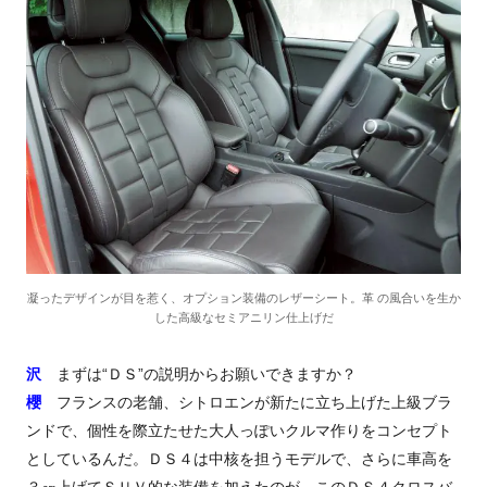
凝ったデザインが目を惹く、オプション装備のレザーシート。革 の風合いを生か
した高級なセミアニリン仕上げだ
沢
まずは“ＤＳ”の説明からお願いできますか？
櫻
フランスの老舗、シトロエンが新たに立ち上げた上級ブラ
ンドで、個性を際立たせた大人っぽいクルマ作りをコンセプト
としているんだ。ＤＳ４は中核を担うモデルで、さらに車高を