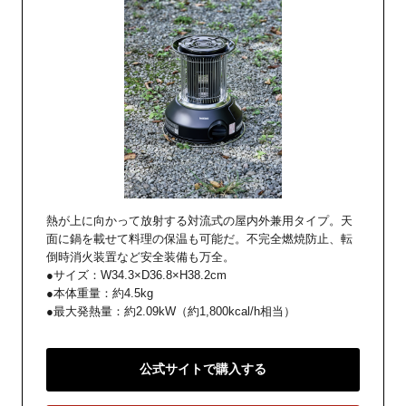
熱が上に向かって放射する対流式の屋内外兼用タイプ。天
面に鍋を載せて料理の保温も可能だ。不完全燃焼防止、転
倒時消火装置など安全装備も万全。
●サイズ：W34.3×D36.8×H38.2cm
●本体重量：約4.5kg
●最大発熱量：約2.09kW（約1,800kcal/h相当）
公式サイトで購入する