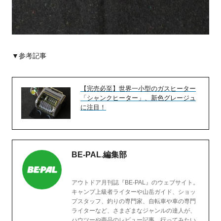
▼参考記事
【完売必至】世界一小型のガスヒーター
「シャンクヒーター」、新色グレージュ
に注目！
BE-PAL.編集部
アウトドア月刊誌『BE-PAL』のウェブサイト。
キャンプ上級者ライターや山岳ガイド、ショッ
プスタッフ、釣りの専門家、自転車や車の専門
ライターなど、さまざまなジャンルの達人が、
ハウツーや商品のレビュー記事、行ってみたい