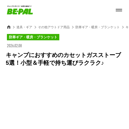
道具・ギア
その他アウトドア用品
防寒ギア・暖房・ブランケット
キ
防寒ギア・暖房・ブランケット
2026.02.08
キャンプにおすすめのカセットガスストーブ
5選！小型＆手軽で持ち運びラクラク♪
Loaded
:
49.21%
/
Unmute