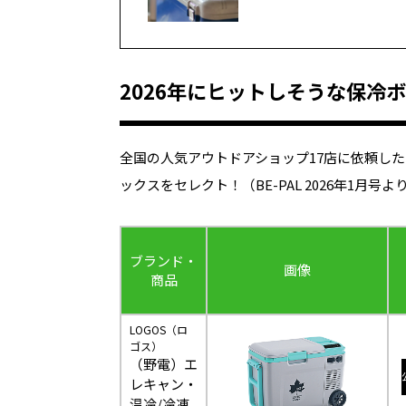
2026年にヒットしそうな保冷
全国の人気アウトドアショップ17店に依頼したア
ックスをセレクト！（BE-PAL 2026年1月号よ
ブランド・
画像
商品
LOGOS（ロ
ゴス）
（野電）エ
レキャン・
温冷/冷凍