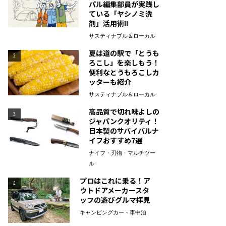
パル編集部員が実践し
ている「ヤシノミ洗
剤」活用術!!
サスティナブル＆ローカル
夏は道の駅で「とうも
2
ろこし」を楽しもう！
便利なとうもろこしカ
ッターも紹介
サスティナブル＆ローカル
高品質で切れ味よしの
3
ジャパンクオリティ！
日本製のサバイバルナ
イフおすすめ7選
ナイフ・刃物・マルチツー
ル
プロはこれに乗る！ア
4
ウトドアメーカースタ
ッフの遊びグルマ拝見
キャンピングカー・車中泊