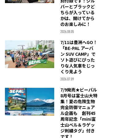
別付録です！シル
バーとブラックど
ちらが入っている
かは、開けてから
のお楽しみに！
2026.08.05
7/11は豊洲へGO！
「BE-PAL アーバ
ン SUV CAMP」で
ソト遊びにぴった
りな人気車をじっ
くり見よう
2026.07.09
7/9発売★ビーパル
8月号は富士山大特
集！夏の危険生物
完全防御マニュア
ル企画も 創刊45
周年記念「mini富
士山ベル＆ラゲッ
ジ刺繍タグ」付き
です！