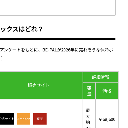
ボックスはどれ？
ンケートをもとに、BE-PALが2026年に売れそうな保冷ボ
り）
詳細情報
販売サイト
容
価格
量
最
大
￥68,600
公式サイト
Amazon
楽天
約