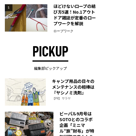
ほどけないロープの結
5
び方5選！No.1アウト
ドア雑誌が定番のロー
プワークを解説
ロープワーク
PICKUP
編集部ピックアップ
キャンプ用品の日々の
メンテナンスの相棒は
『ヤシノミ洗剤』
【PR】サラヤ
ビーパル9月号は
SOTOとのコラボ
企画「ミニマ
ル“旅”財布」が特