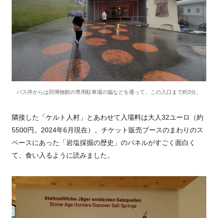
バス停からは同博物館の専用駐車場の脇などを通って、この入口まで約3分。
隣接した「ケルト人村」とあわせて入場料は大人
32
ユーロ（約
5500
円。
2024
年
6
月現在）。チケット販売ブースのまわりのス
ペースにあった「岩塩採掘の歴史」のパネルがすごく面白く
て、食い入るように読みました。