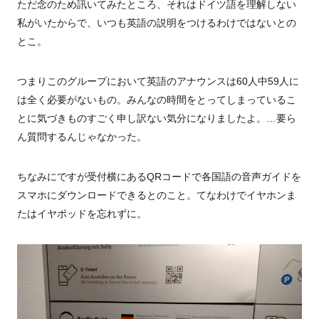
ただ念のため訊いてみたところ、それはドイツ語を理解しない
私がいたからで、いつも英語の説明をつけるわけではないとの
とこ。
つまりこのグループにおいて英語のアナウンスは
60
人中
59
人に
は全く必要がないもの。みんなの時間をとってしまっているこ
とに気づきものすごく申し訳ない気分になりましたよ。…要ら
ん質問するんじゃなかった。
ちなみにですが受付横にある
QR
コードで各国語の音声ガイドを
スマホにダウンロードできるとのこと。てなわけでイヤホンま
たはイヤポッドを忘れずに。