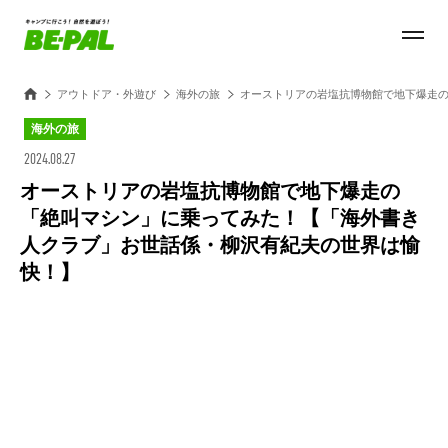
アウトドア・外遊び
海外の旅
オーストリアの岩塩抗博物館で地下爆走
海外の旅
2024.08.27
オーストリアの岩塩抗博物館で地下爆走の
「絶叫マシン」に乗ってみた！【「海外書き
人クラブ」お世話係・柳沢有紀夫の世界は愉
快！】
Loaded
:
27.14%
/
Unmute