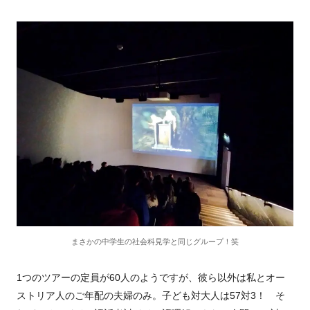
まさかの中学生の社会科見学と同じグループ！笑
1つのツアーの定員が
60
人のようですが、彼ら以外は私とオー
ストリア人のご年配の夫婦のみ。子ども対大人は
57
対
3
！ そ