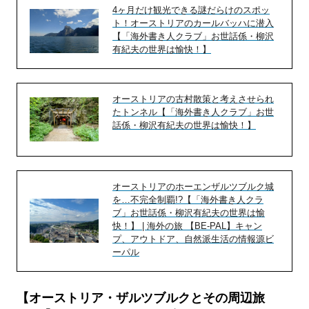
4ヶ月だけ観光できる謎だらけのスポッ
ト！オーストリアのカールバッハに潜入
【「海外書き人クラブ」お世話係・柳沢
有紀夫の世界は愉快！】
オーストリアの古村散策と考えさせられ
たトンネル【「海外書き人クラブ」お世
話係・柳沢有紀夫の世界は愉快！】
オーストリアのホーエンザルツブルク城
を…不完全制覇!?【「海外書き人クラ
ブ」お世話係・柳沢有紀夫の世界は愉
快！】 | 海外の旅 【BE-PAL】キャン
プ、アウトドア、自然派生活の情報源ビ
ーパル
【オーストリア・ザルツブルクとその周辺旅