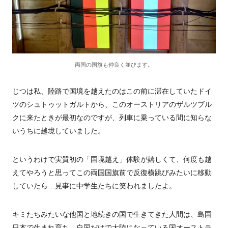
両国の国旗も仲良く並びます。
じつは私、陸路で国境を越えたのはこの前に滞在していたドイ
ツのシュトゥットガルトから、このオーストリアのザルツブル
クに来たときが最初なのですが、列車に乗っている間に知らな
いうちに越境していました。
というわけで実質初の「国境越え」体験が嬉しくて、何度も越
えてやろうと思ってこの両国国旗前で反復横跳びみたいに移動
していたら…見事に中学生たちに笑われましたよ。
キミたちみたいな他国と地続きの国で生きてきた人間は、島国
日本で生まれ育ち、自国だけで大陸になっている国オーストラ