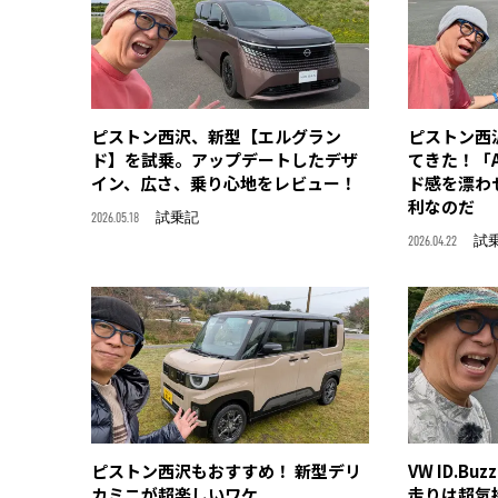
ピストン西沢、新型【エルグラン
ピストン西
ド】を試乗。アップデートしたデザ
てきた！「A
イン、広さ、乗り心地をレビュー！
ド感を漂わ
利なのだ
2026.05.18
試乗記
2026.04.22
試
ピストン西沢もおすすめ！ 新型デリ
VW ID.
カミニが超楽しいワケ
走りは超気