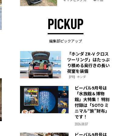
PICKUP
編集部ピックアップ
「ホンダ ZR-V クロス
ツーリング」はたっぷ
り積める奥行きの長い
荷室を装備
【PR】ホンダ
ビーパル9月号は
「水族館＆博物
館」大特集！ 特別
付録は「SOTO ミ
ニマル“旅”財布」
です！
2026.08.07
ビーパル9月号は