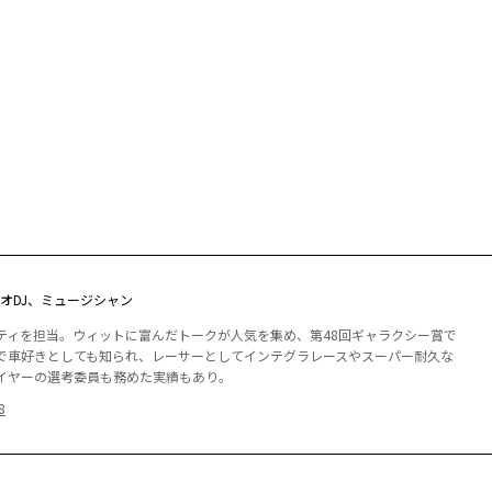
オDJ、ミュージシャン
ティを担当。ウィットに富んだトークが人気を集め、第48回ギャラクシー賞で
方で車好きとしても知られ、レーサーとしてインテグラレースやスーパー耐久な
イヤーの選考委員も務めた実績もあり。
8