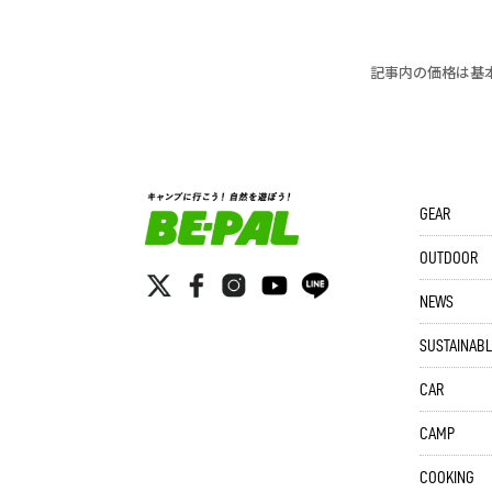
記事内の価格は基
GEAR
OUTDOOR
NEWS
SUSTAINABL
CAR
CAMP
COOKING