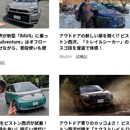
沢が新型「RAV4」に乗っ
アウトドアの新しい扉を開く!? ピス
dventure」はオフロー
トン西沢、「トレイルシーカー」の
せながら、普段使いも便
スゴ技を雪道で体感！
2026.03.19
試乗記
乗記
Buzzをピストン西沢が試乗！
アウトドア寄りのカッコよさ！ ピス
持ち良いし幅広い世代に
トン西沢が推す「エクストレイル ロ