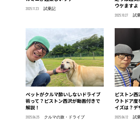
ウケますよ
2025.11.23
試乗記
2025.10.27
試
ペットがクルマ酔いしないドライブ
ピストン西
術って？ピストン西沢が動画付きで
ウトドア度
解説！
イズは？デ
2025.06.25
クルマの旅・ドライブ
2025.06.12
試