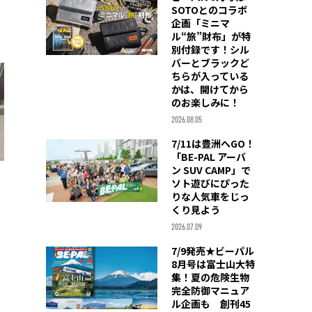
SOTOとのコラボ
企画「ミニマ
ル“旅”財布」が特
別付録です！シル
バーとブラックど
ちらが入っている
かは、開けてから
のお楽しみに！
2026.08.05
7/11は豊洲へGO！
「BE-PAL アーバ
ン SUV CAMP」で
ソト遊びにぴった
りな人気車をじっ
くり見よう
2026.07.09
7/9発売★ビーパル
8月号は富士山大特
集！夏の危険生物
完全防御マニュア
ル企画も 創刊45