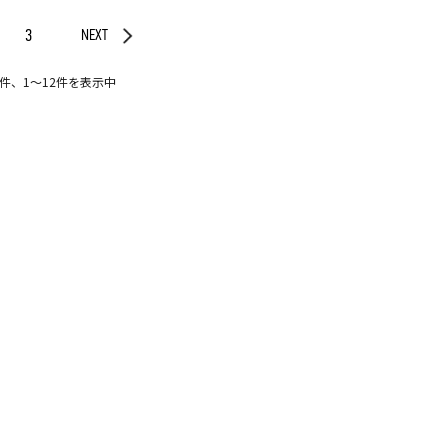
3
NEXT
3件、1〜12件を表示中