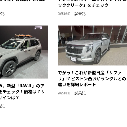
ッククリーク」をチェック
乗記
2025.09.03
試乗記
でかっ！これが新型日産「サファ
リ」!? ピストン西沢がランクルとの
違いを詳細レポート
沢、新型「RAV４」のア
をチェック！価格は？サ
2025.03.30
試乗記
ザインは？
乗記