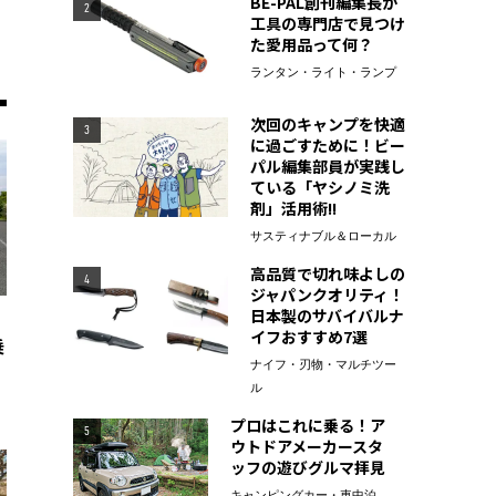
BE-PAL創刊編集長が
2
工具の専門店で見つけ
た愛用品って何？
ランタン・ライト・ランプ
次回のキャンプを快適
3
に過ごすために！ビー
パル編集部員が実践し
ている「ヤシノミ洗
剤」活用術!!
サスティナブル＆ローカル
高品質で切れ味よしの
4
ジャパンクオリティ！
日本製のサバイバルナ
イフおすすめ7選
乗
ナイフ・刃物・マルチツー
ル
プロはこれに乗る！ア
5
ウトドアメーカースタ
ッフの遊びグルマ拝見
キャンピングカー・車中泊