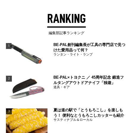
RANKING
編集部記事ランキング
BE-PAL創刊編集長が工具の専門店で見つ
1
けた愛用品って何？
ランタン・ライト・ランプ
BE-PAL×トヨクニ ／ 45周年記念 鍛造フ
2
ルタングアウトドアナイフ「独遊」
道具・ギア
夏は道の駅で「とうもろこし」を楽しも
3
う！ 便利なとうもろこしカッターも紹介
サスティナブル＆ローカル