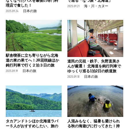
なくなったハスを最後の専門料
で巡る「なつ旅・北海道」
理店で食した！
2025.09.21
海・川・カヌー
2025.09.24
日本の旅
駅舎喫茶に立ち寄りながら北海
道の東の果てへ！JR花咲線ほか
道民の元祖・鉄子、矢野直美さ
鈍行列車で行く２泊３日の旅
んが厳選！ 北海道を鈍行列車で
ゆっくり巡る1泊2日の鉄道旅
2025.09.19
日本の旅
2025.09.18
日本の旅
タカアンドトシほか北海道ラバ
人混みもなく、猛暑も避けられ
ー５人がおすすめしたい、旅の
る秋の海遊びに行ってきた！持