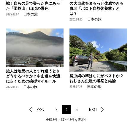
戦！自らの足で登った先にあっ
の大自然をまるっと体感できる
た「函館山」山頂の景色
白老「ポロト自然休養林」と
は？
2025.08.07
日本の旅
2025.08.03
日本の旅
旅人は地元の人とすれ違うとき
捕虫網の竿はなにがベストか？
どうするべきか？中山道を快適
おじさん虫屋の考察と結論
に歩くための挨拶マイルール
2025.07.28
日本の旅
2025.08.01
日本の旅
PREV
3
4
5
NEXT
全518件、37〜48件を表示中