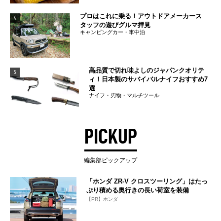
プロはこれに乗る！アウトドアメーカース
4
タッフの遊びグルマ拝見
キャンピングカー・車中泊
高品質で切れ味よしのジャパンクオリテ
5
ィ！日本製のサバイバルナイフおすすめ7
選
ナイフ・刃物・マルチツール
PICKUP
編集部ピックアップ
「ホンダ ZR-V クロスツーリング」はたっ
ぷり積める奥行きの長い荷室を装備
【PR】ホンダ