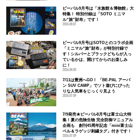
ビーパル9月号は「水族館＆博物館」大
特集！ 特別付録は「SOTO ミニマ
ル“旅”財布」です！
2026.08.07
ビーパル9月号はSOTOとのコラボ企画
「ミニマル“旅”財布」が特別付録で
す！シルバーとブラックどちらが入っ
ているかは、開けてからのお楽しみ
に！
2026.08.05
7/11は豊洲へGO！ 「BE-PAL アーバ
ン SUV CAMP」でソト遊びにぴった
りな人気車をじっくり見よう
2026.07.09
7/9発売★ビーパル8月号は富士山大特
集！夏の危険生物 完全防御マニュアル
企画も 創刊45周年記念「mini富士山
ベル＆ラゲッジ刺繍タグ」付きです！
2026.07.09