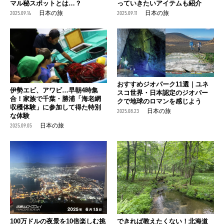
マル秘スポットとは…？
っていきたいアイテムも紹介
2025.09.14
日本の旅
2025.09.11
日本の旅
おすすめジオパーク11選｜ユネ
伊勢エビ、アワビ…早朝4時集
スコ世界・日本認定のジオパー
合！家族で千葉・勝浦「海老網
クで地球のロマンを感じよう
収穫体験」に参加して得た特別
2025.08.23
日本の旅
な体験
2025.09.05
日本の旅
100万ドルの夜景を10倍楽しむ挑
できれば教えたくない！北海道