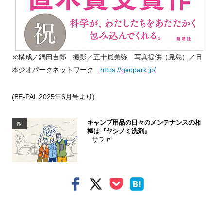
※構成／鍋田吉郎 撮影／五十嵐美弥 写真提供（見島）／日
本ジオパークネットワーク
https://geopark.jp/
(BE-PAL 2025年6月号より)
キャンプ用品の日々のメンテナンスの相
PR
棒は『ヤシノミ洗剤』
サラヤ