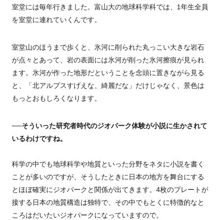
室堂には毎年行きました。富山大の地球科学科では、1年生全員
を室堂に連れていくんです。
室堂山のほうまで歩くと、氷河に削られた丸っこい大きな岩石
が点々とあって、岩の表面には氷河が削った氷河擦痕が見られ
ます。氷河が作った地形だということを念頭に置きながら見る
と、「北アルプスすげえな、綺麗だな」だけじゃなく、景色は
もっとおもしろくなります。
──そういった研究者時代のジオパーク体験が小説に生かされて
いるわけですね。
科学の中でも地球科学や地質といった分野をネタに小説を書く
ことが多いのですが、そうしたときに日本の地方を舞台にする
とほぼ確実にジオパークと関係が出てきます。4枚のプレートが
接する日本の地質構造は独特で、その中でもとくに特徴的なと
ころはだいたいジオパークになっていますので。