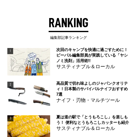
RANKING
編集部記事ランキング
次回のキャンプを快適に過ごすために！
1
ビーパル編集部員が実践している「ヤシ
ノミ洗剤」活用術!!
サスティナブル＆ローカル
高品質で切れ味よしのジャパンクオリテ
2
ィ！日本製のサバイバルナイフおすすめ
7選
ナイフ・刃物・マルチツール
夏は道の駅で「とうもろこし」を楽しも
3
う！ 便利なとうもろこしカッターも紹介
サスティナブル＆ローカル