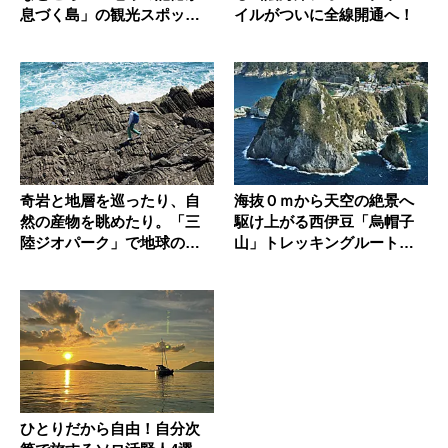
息づく島」の観光スポット
イルがついに全線開通へ！
巡り
奇岩と地層を巡ったり、自
海抜０ｍから天空の絶景へ
然の産物を眺めたり。「三
駆け上がる西伊豆「烏帽子
陸ジオパーク」で地球の歴
山」トレッキングルートが
史に触れ...
面白い！
ひとりだから自由！自分次