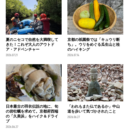
夏のニセコで自然を大満喫して
京都の祇園祭では「キュウリ断
きた！これぞ大人のアウトド
ち」。ウリをめぐる瓜生山と桂
ア・アドベンチャー
のハイキング
2026.07.21
2026.07.14
日本最古の羽衣伝説の地に、旬
「われもまた仏であるか」中山
の岩牡蠣を求めて。京都府西端
道を歩いて気づかされたこと
の「久美浜」をハイク＆ドライ
2026.06.27
ブ
2026.06.27