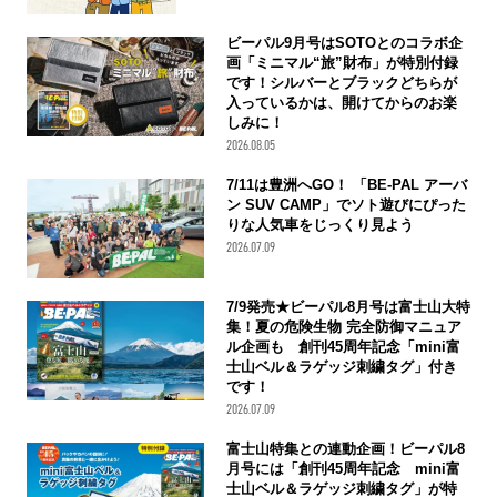
ビーパル9月号はSOTOとのコラボ企
画「ミニマル“旅”財布」が特別付録
です！シルバーとブラックどちらが
入っているかは、開けてからのお楽
しみに！
2026.08.05
7/11は豊洲へGO！ 「BE-PAL アーバ
ン SUV CAMP」でソト遊びにぴった
りな人気車をじっくり見よう
2026.07.09
7/9発売★ビーパル8月号は富士山大特
集！夏の危険生物 完全防御マニュア
ル企画も 創刊45周年記念「mini富
士山ベル＆ラゲッジ刺繍タグ」付き
です！
2026.07.09
富士山特集との連動企画！ビーパル8
月号には「創刊45周年記念 mini富
士山ベル＆ラゲッジ刺繍タグ」が特