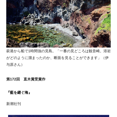
萩港から船で1時間強の見島。「一番の見どころは観音崎。溶岩
がどのように溜まったのか、断面を見ることができます」（伊
与原さん）
第172回 直木賞受賞作
『藍を継ぐ海』
新潮社刊