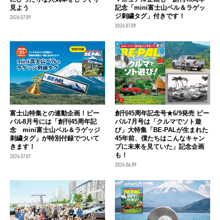
見よう
記念「mini富士山ベル＆ラゲッ
ジ刺繍タグ」付きです！
2026.07.09
2026.07.09
富士山特集との連動企画！ビー
創刊45周年記念号★6/9発売 ビー
パル8月号には「創刊45周年記
パル7月号は「クルマでソト遊
念 mini富士山ベル＆ラゲッジ
び」大特集「BE-PALが生まれた
刺繍タグ」が特別付録でついて
45年前、僕たちはこんなキャン
きます！
プに未来を見ていた」記念企画
も！
2026.07.07
2026.06.09