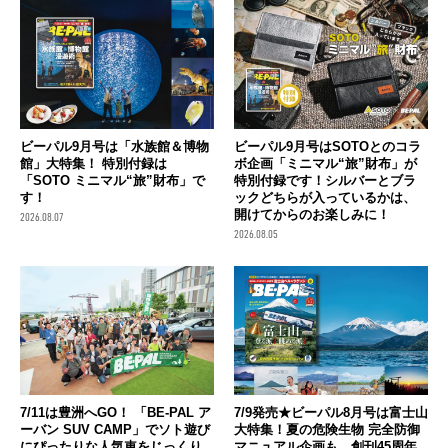
ビーパル9月号は「水族館＆博物
ビーパル9月号はSOTOとのコラ
館」大特集！ 特別付録は
ボ企画「ミニマル“旅”財布」が
「SOTO ミニマル“旅”財布」で
特別付録です！シルバーとブラ
す！
ックどちらが入っているかは、
開けてからのお楽しみに！
2026.08.07
2026.08.05
7/11は豊洲へGO！ 「BE-PAL ア
7/9発売★ビーパル8月号は富士山
ーバン SUV CAMP」でソト遊び
大特集！夏の危険生物 完全防御
にぴったりな人気車をじっくり
マニュアル企画も 創刊45周年