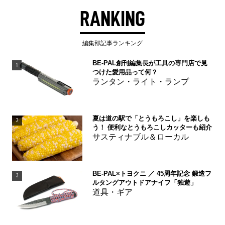
RANKING
編集部記事ランキング
BE-PAL創刊編集長が工具の専門店で見
1
つけた愛用品って何？
ランタン・ライト・ランプ
夏は道の駅で「とうもろこし」を楽しも
2
う！ 便利なとうもろこしカッターも紹介
サスティナブル＆ローカル
BE-PAL×トヨクニ ／ 45周年記念 鍛造フ
3
ルタングアウトドアナイフ「独遊」
道具・ギア