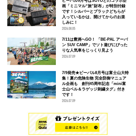
ビーパル9月号はSOTOとのコラボ企
画「ミニマル“旅”財布」が特別付録
です！シルバーとブラックどちらが
入っているかは、開けてからのお楽
しみに！
2026.08.05
7/11は豊洲へGO！ 「BE-PAL アーバ
ン SUV CAMP」でソト遊びにぴった
りな人気車をじっくり見よう
2026.07.09
7/9発売★ビーパル8月号は富士山大特
集！夏の危険生物 完全防御マニュア
ル企画も 創刊45周年記念「mini富
士山ベル＆ラゲッジ刺繍タグ」付き
です！
2026.07.09