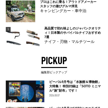
プロはこれに乗る！アウトドアメーカー
4
スタッフの遊びグルマ拝見
キャンピングカー・車中泊
高品質で切れ味よしのジャパンクオリテ
5
ィ！日本製のサバイバルナイフおすすめ
7選
ナイフ・刃物・マルチツール
PICKUP
編集部ピックアップ
ビーパル9月号は「水族館＆博物館」
大特集！ 特別付録は「SOTO ミニマ
ル“旅”財布」です！
2026.08.07