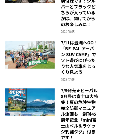
別付録です！シル
バーとブラックど
ちらが入っている
かは、開けてから
のお楽しみに！
2026.08.05
7/11は豊洲へGO！
「BE-PAL アーバ
ン SUV CAMP」で
ソト遊びにぴった
りな人気車をじっ
くり見よう
2026.07.09
7/9発売★ビーパル
8月号は富士山大特
集！夏の危険生物
完全防御マニュア
ル企画も 創刊45
周年記念「mini富
士山ベル＆ラゲッ
ジ刺繍タグ」付き
です！