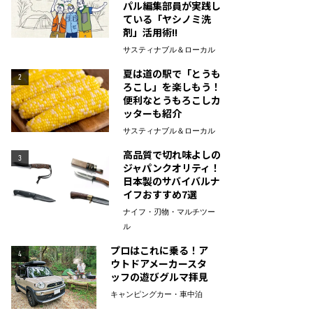
パル編集部員が実践し
ている「ヤシノミ洗
剤」活用術!!
サスティナブル＆ローカル
夏は道の駅で「とうも
2
ろこし」を楽しもう！
便利なとうもろこしカ
ッターも紹介
サスティナブル＆ローカル
高品質で切れ味よしの
3
ジャパンクオリティ！
日本製のサバイバルナ
イフおすすめ7選
ナイフ・刃物・マルチツー
ル
プロはこれに乗る！ア
4
ウトドアメーカースタ
ッフの遊びグルマ拝見
キャンピングカー・車中泊