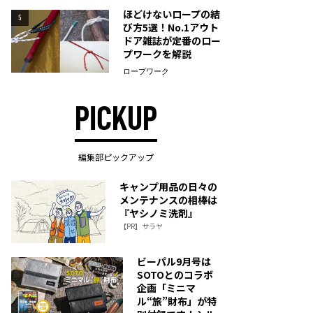
ほどけないロープの結
5
び方5選！No.1アウト
ドア雑誌が定番のロー
プワークを解説
ロープワーク
PICKUP
編集部ピックアップ
キャンプ用品の日々の
メンテナンスの相棒は
『ヤシノミ洗剤』
【PR】サラヤ
ビーパル9月号は
SOTOとのコラボ
企画「ミニマ
ル“旅”財布」が特