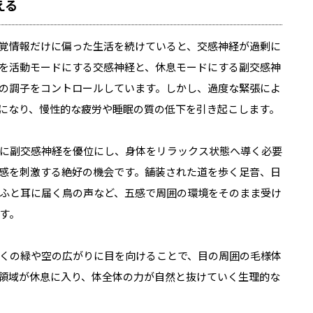
える
覚情報だけに偏った生活を続けていると、交感神経が過剰に
を活動モードにする交感神経と、休息モードにする副交感神
の調子をコントロールしています。しかし、過度な緊張によ
になり、慢性的な疲労や睡眠の質の低下を引き起こします。
に副交感神経を優位にし、身体をリラックス状態へ導く必要
感を刺激する絶好の機会です。舗装された道を歩く足音、日
ふと耳に届く鳥の声など、五感で周囲の環境をそのまま受け
す。
くの緑や空の広がりに目を向けることで、目の周囲の毛様体
領域が休息に入り、体全体の力が自然と抜けていく生理的な