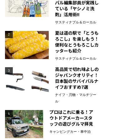
パル編集部員が実践し
ている「ヤシノミ洗
剤」活用術!!
サスティナブル＆ローカル
夏は道の駅で「とうも
2
ろこし」を楽しもう！
便利なとうもろこしカ
ッターも紹介
サスティナブル＆ローカル
高品質で切れ味よしの
3
ジャパンクオリティ！
日本製のサバイバルナ
イフおすすめ7選
ナイフ・刃物・マルチツー
ル
プロはこれに乗る！ア
4
ウトドアメーカースタ
ッフの遊びグルマ拝見
キャンピングカー・車中泊