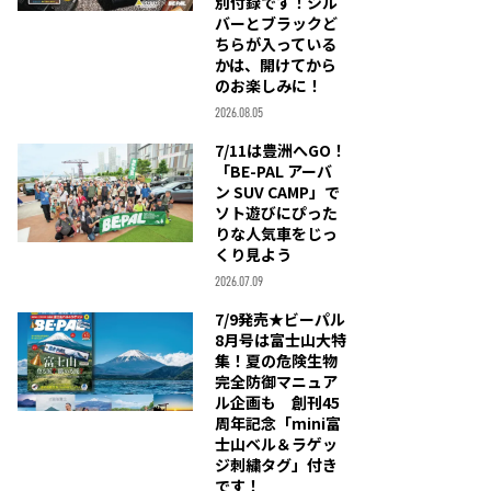
別付録です！シル
バーとブラックど
ちらが入っている
かは、開けてから
のお楽しみに！
2026.08.05
7/11は豊洲へGO！
「BE-PAL アーバ
ン SUV CAMP」で
ソト遊びにぴった
りな人気車をじっ
くり見よう
2026.07.09
7/9発売★ビーパル
8月号は富士山大特
集！夏の危険生物
完全防御マニュア
ル企画も 創刊45
周年記念「mini富
士山ベル＆ラゲッ
ジ刺繍タグ」付き
です！