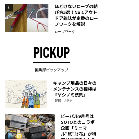
ほどけないロープの結
5
び方5選！No.1アウト
ドア雑誌が定番のロー
プワークを解説
ロープワーク
PICKUP
編集部ピックアップ
キャンプ用品の日々の
メンテナンスの相棒は
『ヤシノミ洗剤』
【PR】サラヤ
ビーパル9月号は
SOTOとのコラボ
企画「ミニマ
ル“旅”財布」が特