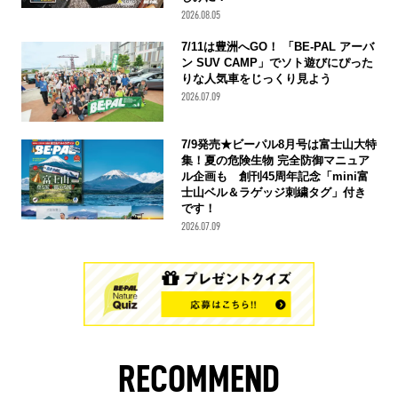
2026.08.05
7/11は豊洲へGO！ 「BE-PAL アーバ
ン SUV CAMP」でソト遊びにぴった
りな人気車をじっくり見よう
2026.07.09
7/9発売★ビーパル8月号は富士山大特
集！夏の危険生物 完全防御マニュア
ル企画も 創刊45周年記念「mini富
士山ベル＆ラゲッジ刺繍タグ」付き
です！
2026.07.09
RECOMMEND