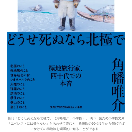
新刊『どうせ死ぬなら北極で』（角幡唯介、小学館）。3月6日発売の小学館文庫
『エベレストには登らない』とあわせて読むと、角幡氏の30代後半から40代半ば
にかけての極地旅を網羅的に知ることができる。