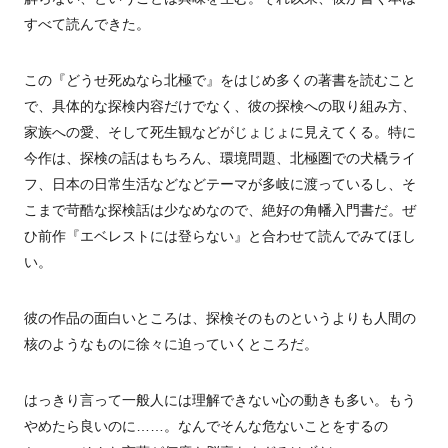
すべて読んできた。
この『どうせ死ぬなら北極で』をはじめ多くの著書を読むこと
で、具体的な探検内容だけでなく、彼の探検への取り組み方、
家族への愛、そして死生観などがじょじょに見えてくる。特に
今作は、探検の話はもちろん、環境問題、北極圏での犬橇ライ
フ、日本の日常生活などなどテーマが多岐に渡っているし、そ
こまで苛酷な探検話は少なめなので、絶好の角幡入門書だ。ぜ
ひ前作『エベレストには登らない』と合わせて読んでみてほし
い。
彼の作品の面白いところは、探検そのものというよりも人間の
核のようなものに徐々に迫っていくところだ。
はっきり言って一般人には理解できない心の動きも多い。もう
やめたら良いのに……。なんでそんな危ないことをするの