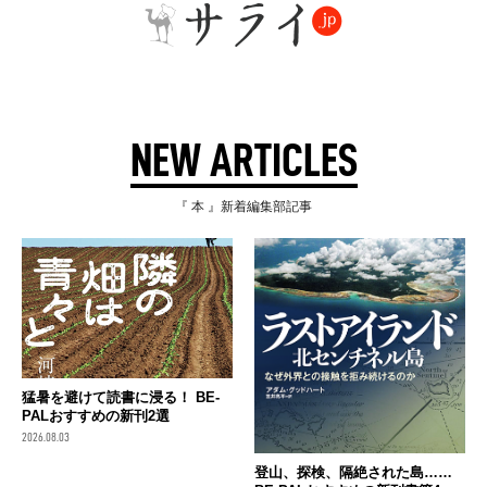
NEW ARTICLES
『 本 』新着編集部記事
猛暑を避けて読書に浸る！ BE-
PALおすすめの新刊2選
2026.08.03
登山、探検、隔絶された島……