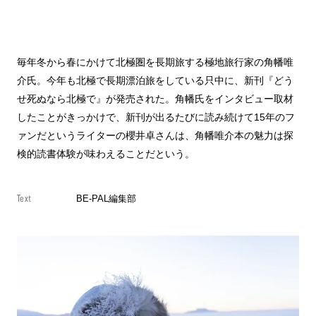
毎年冬から春にかけて北極圏を長期旅する極地旅行家の角幡唯
介氏。今年も北極で長期漂泊旅をしている只中に、新刊『どう
せ死ぬなら北極で』が発売された。角幡氏をインタビュー取材
したことがきっかけで、新刊が出るたびに読み続けて15年のフ
ァンだというライターの櫻井卓さんは、角幡唯介本の魅力は探
検的読書体験が味わえることだという。
Text
BE-PAL編集部