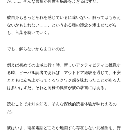
か……。そんな言葉が何度も脳裏をよぎるはずだ。
彼自身もきっとそれを感じているに違いない。解ってはもらえ
ないかもしれない……、というある種の諦念を滲ませながら
も、言葉を紡いでいく。
でも、解らないから面白いのだ。
例えば初めての山域に行く時。新しいアクティビティに挑戦す
る時。ビーパル読者であれば、アウトドア経験を通じて、不安
とともに立ち上がってくるワクワク感を味わったことがある人
は多いはずだ。それと同様の興奮が彼の著書にはある。
読むことで未知を知る。そんな探検的読書体験が味わえるの
だ。
彼はいま、衛星電話どころか地図すら存在しない北極圏を、狩