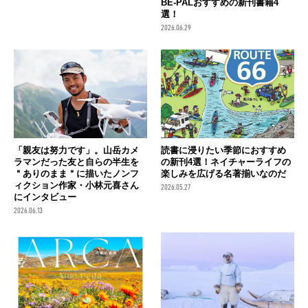
BE-PALおすすめの新刊書籍4
選！
2026.06.29
「親友は努力です」。山岳カメ
読書に浸りたい季節におすすめ
ラマンだった友と自らの半生を
の新刊4選！ネイチャーライフの
＂ありのまま＂に描いたノンフ
楽しみを広げる名著揃いなのだ
ィクション作家・小林元喜さん
2026.05.27
にインタビュー
2026.06.13