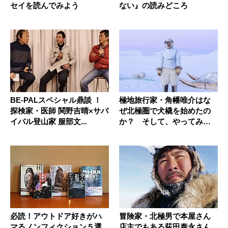
セイを読んでみよう
ない』の読みどころ
BE-PALスペシャル鼎談 ！
極地旅行家・角幡唯介はな
探検家・医師 関野吉晴×サバ
ぜ北極圏で犬橇を始めたの
イバル登山家 服部文...
か？ そして、やってみて
わかった...
必読！アウトドア好きがハ
冒険家・北極男で本屋さん
マるノンフィクション５選
店主でもある荻田泰永さん