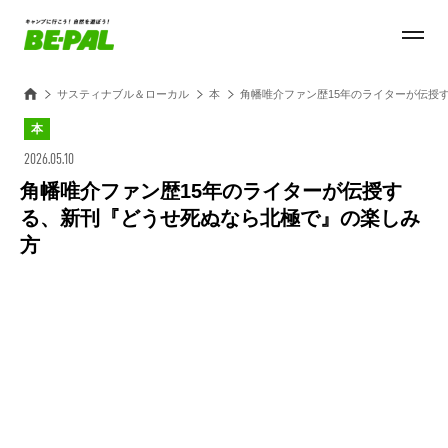
サスティナブル＆ローカル
本
角幡唯介ファン歴15年のライターが伝授
本
2026.05.10
角幡唯介ファン歴15年のライターが伝授す
る、新刊『どうせ死ぬなら北極で』の楽しみ
方
Loaded
:
28.84%
/
Unmute