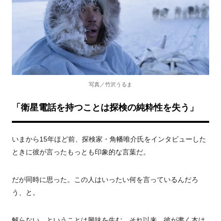
写真／竹沢うるま
「衛星電話を持つことは探検の純粋性を失う」
いまから15年ほど前、探検家・角幡唯介氏をインタビューした
ときに彼が言ったもっとも印象的な言葉だ。
だが同時に思った。この人はいったい何を言っているんだろ
う、と。
解らない、ということは興味を生む。それ以来、彼が書く本は