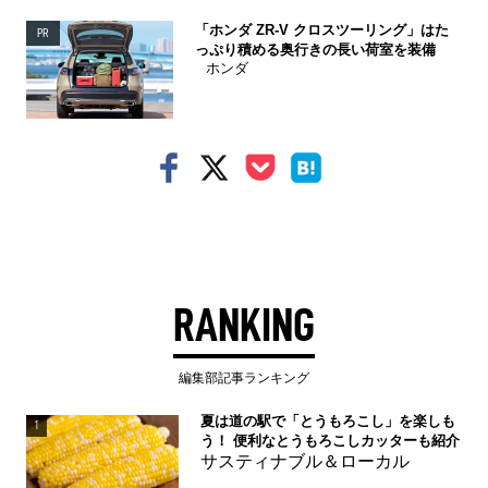
「ホンダ ZR-V クロスツーリング」はた
PR
っぷり積める奥行きの長い荷室を装備
ホンダ
RANKING
編集部記事ランキング
夏は道の駅で「とうもろこし」を楽しも
1
う！ 便利なとうもろこしカッターも紹介
サスティナブル＆ローカル