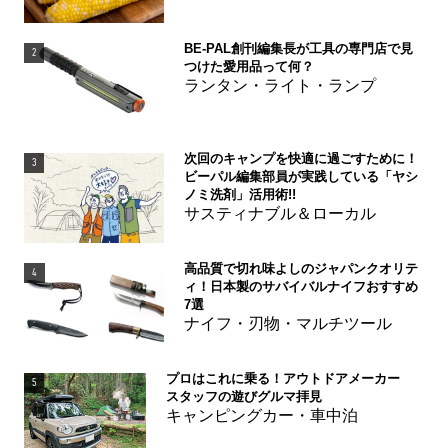
BE-PAL創刊編集長が工具の専門店で見
2
つけた愛用品って何？
ランタン・ライト・ランプ
次回のキャンプを快適に過ごすために！
3
ビーパル編集部員が実践している「ヤシ
ノミ洗剤」活用術!!
サスティナブル＆ローカル
高品質で切れ味よしのジャパンクオリテ
4
ィ！日本製のサバイバルナイフおすすめ
7選
ナイフ・刃物・マルチツール
プロはこれに乗る！アウトドアメーカー
5
スタッフの遊びグルマ拝見
キャンピングカー・車中泊