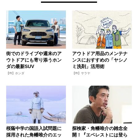
街でのドライブや週末のア
アウトドア用品のメンテナ
ウトドアにも寄り添うホン
ンスにおすすめの「ヤシノ
ダの最新SUV
ミ洗剤」活用術
【PR】ホンダ
【PR】サラヤ
桜蔭中学の国語入試問題に
探検家・角幡唯介の雑念全
採用された角幡唯介のエッ
開！『エベレストには登ら