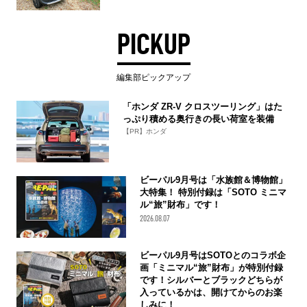
PICKUP
編集部ピックアップ
「ホンダ ZR-V クロスツーリング」はた
っぷり積める奥行きの長い荷室を装備
【PR】ホンダ
ビーパル9月号は「水族館＆博物館」
大特集！ 特別付録は「SOTO ミニマ
ル“旅”財布」です！
2026.08.07
ビーパル9月号はSOTOとのコラボ企
画「ミニマル“旅”財布」が特別付録
です！シルバーとブラックどちらが
入っているかは、開けてからのお楽
しみに！