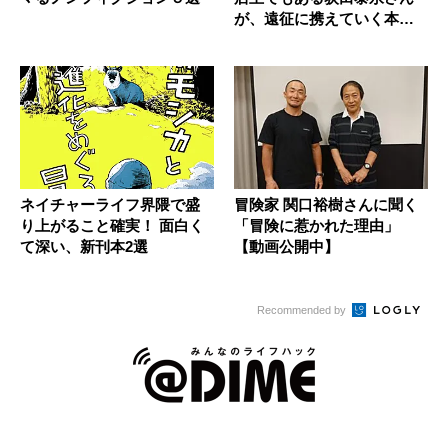
が、遠征に携えていく本と
は？
ネイチャーライフ界隈で盛
冒険家 関口裕樹さんに聞く
り上がること確実！ 面白く
「冒険に惹かれた理由」
て深い、新刊本2選
【動画公開中】
Recommended by