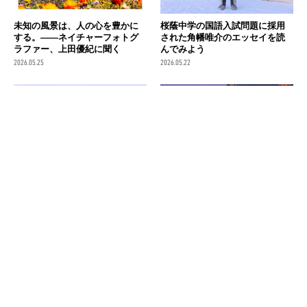
未知の風景は、人の心を豊かに
桜蔭中学の国語入試問題に採用
する。――ネイチャーフォトグ
された角幡唯介のエッセイを読
ラファー、上田優紀に聞く
んでみよう
2026.05.25
2026.05.22
角幡唯介ファン歴15年のライタ
ゴールデンウィークに読みた
ーが伝授する、新刊『どうせ死
い、BE-PALおすすめの新刊書籍
ぬなら北極で』の楽しみ方
2選！
2026.05.10
2026.04.29
消費税の価格表記について
記事内の価格は基本的に総額（税込）表記です。2021年3月以前の記事に関し
ては（税抜）表示の場合もあります。