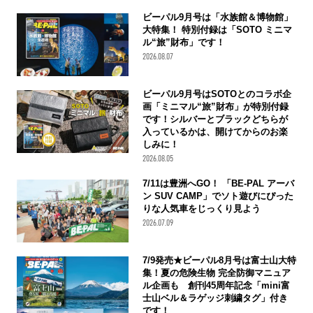
ビーパル9月号は「水族館＆博物館」
大特集！ 特別付録は「SOTO ミニマ
ル“旅”財布」です！
2026.08.07
ビーパル9月号はSOTOとのコラボ企
画「ミニマル“旅”財布」が特別付録
です！シルバーとブラックどちらが
入っているかは、開けてからのお楽
しみに！
2026.08.05
7/11は豊洲へGO！ 「BE-PAL アーバ
ン SUV CAMP」でソト遊びにぴった
りな人気車をじっくり見よう
2026.07.09
7/9発売★ビーパル8月号は富士山大特
集！夏の危険生物 完全防御マニュア
ル企画も 創刊45周年記念「mini富
士山ベル＆ラゲッジ刺繍タグ」付き
です！