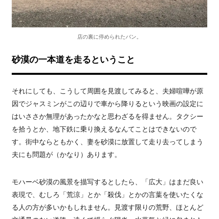
店の裏に停められたバン。
砂漠の一本道を走るということ
それにしても、こうして周囲を見渡してみると、夫婦喧嘩が原
因でジャスミンがこの辺りで車から降りるという映画の設定に
はいささか無理があったかなと思わざるを得ません。タクシー
を拾うとか、地下鉄に乗り換えるなんてことはできないので
す。街中ならともかく、妻を砂漠に放置して走り去ってしまう
夫にも問題が（かなり）あります。
モハーベ砂漠の風景を描写するとしたら、「広大」はまだ良い
表現で、むしろ「荒涼」とか「殺伐」とかの言葉を使いたくな
る人の方が多いかもしれません。見渡す限りの荒野、ほとんど