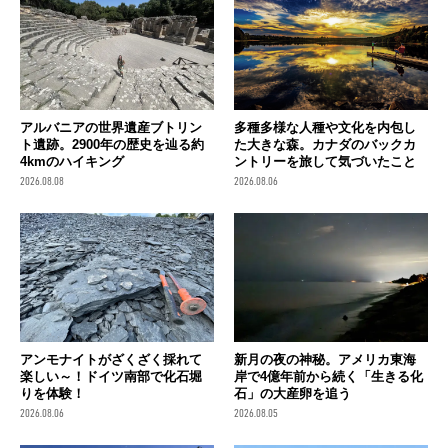
アルバニアの世界遺産ブトリン
多種多様な人種や文化を内包し
ト遺跡。2900年の歴史を辿る約
た大きな森。カナダのバックカ
4kmのハイキング
ントリーを旅して気づいたこと
2026.08.08
2026.08.06
アンモナイトがざくざく採れて
新月の夜の神秘。アメリカ東海
楽しい～！ドイツ南部で化石堀
岸で4億年前から続く「生きる化
りを体験！
石」の大産卵を追う
2026.08.06
2026.08.05