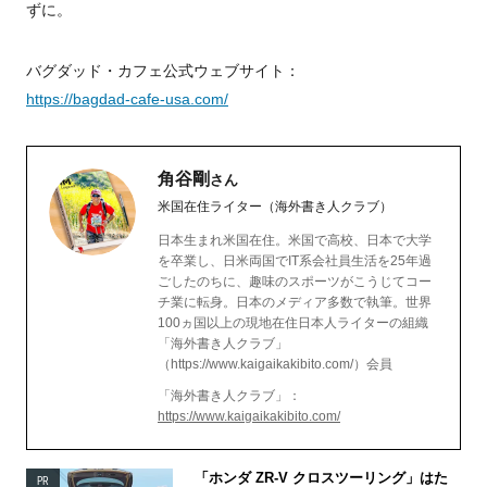
ずに。
バグダッド・カフェ公式ウェブサイト：
https://bagdad-cafe-usa.com/
角谷剛
さん
米国在住ライター（海外書き人クラブ）
日本生まれ米国在住。米国で高校、日本で大学
を卒業し、日米両国でIT系会社員生活を25年過
ごしたのちに、趣味のスポーツがこうじてコー
チ業に転身。日本のメディア多数で執筆。世界
100ヵ国以上の現地在住日本人ライターの組織
「海外書き人クラブ」
（https://www.kaigaikakibito.com/）会員
「海外書き人クラブ」：
https://www.kaigaikakibito.com/
「ホンダ ZR-V クロスツーリング」はた
PR