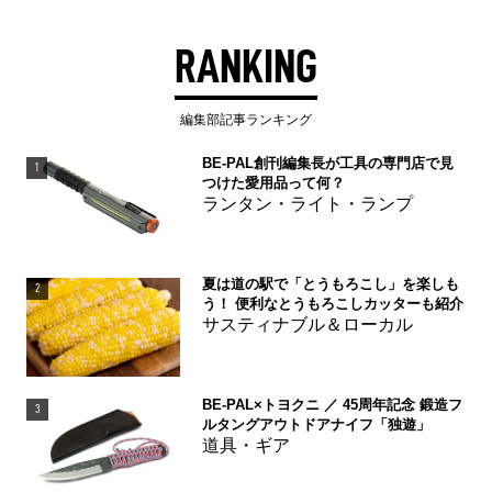
RANKING
編集部記事ランキング
BE-PAL創刊編集長が工具の専門店で見
1
つけた愛用品って何？
ランタン・ライト・ランプ
夏は道の駅で「とうもろこし」を楽しも
2
う！ 便利なとうもろこしカッターも紹介
サスティナブル＆ローカル
BE-PAL×トヨクニ ／ 45周年記念 鍛造フ
3
ルタングアウトドアナイフ「独遊」
道具・ギア