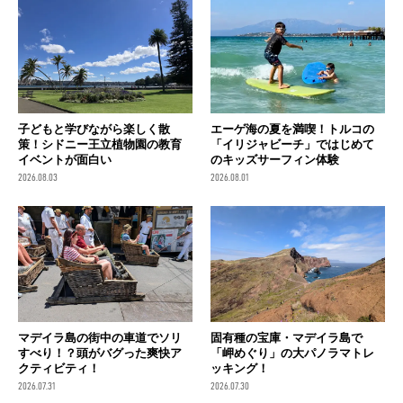
子どもと学びながら楽しく散
エーゲ海の夏を満喫！トルコの
策！シドニー王立植物園の教育
「イリジャビーチ」ではじめて
イベントが面白い
のキッズサーフィン体験
2026.08.03
2026.08.01
マデイラ島の街中の車道でソリ
固有種の宝庫・マデイラ島で
すべり！？頭がバグった爽快ア
「岬めぐり」の大パノラマトレ
クティビティ！
ッキング！
2026.07.31
2026.07.30