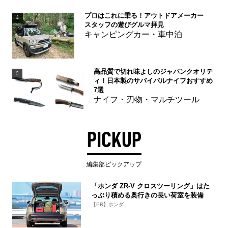
プロはこれに乗る！アウトドアメーカー
4
スタッフの遊びグルマ拝見
キャンピングカー・車中泊
高品質で切れ味よしのジャパンクオリテ
5
ィ！日本製のサバイバルナイフおすすめ
7選
ナイフ・刃物・マルチツール
PICKUP
編集部ピックアップ
「ホンダ ZR-V クロスツーリング」はた
っぷり積める奥行きの長い荷室を装備
【PR】ホンダ