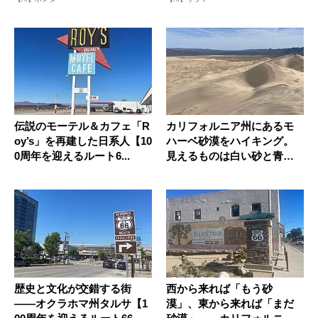
伝説のモーテル＆カフェ「R
カリフォルニア州にあるモ
oy’s」を再建した日系人【10
ハーベ砂漠をハイキング。
0周年を迎えるルート6...
見えるものは白い砂と青い
空のみ
歴史と文化が交錯する街
西から来れば「もう砂
——オクラホマ州タルサ【1
漠」、東から来れば「まだ