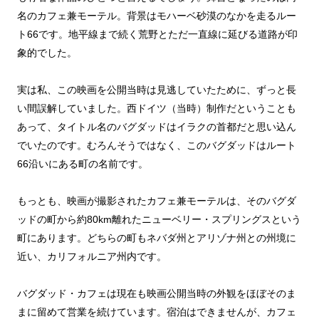
名のカフェ兼モーテル。背景はモハーベ砂漠のなかを走るルー
ト66です。地平線まで続く荒野とただ一直線に延びる道路が印
象的でした。
実は私、この映画を公開当時は見逃していたために、ずっと長
い間誤解していました。西ドイツ（当時）制作だということも
あって、タイトル名のバグダッドはイラクの首都だと思い込ん
でいたのです。むろんそうではなく、このバグダッドはルート
66沿いにある町の名前です。
もっとも、映画が撮影されたカフェ兼モーテルは、そのバグダ
ッドの町から約80km離れたニューベリー・スプリングスという
町にあります。どちらの町もネバダ州とアリゾナ州との州境に
近い、カリフォルニア州内です。
バグダッド・カフェは現在も映画公開当時の外観をほぼそのま
まに留めて営業を続けています。宿泊はできませんが、カフェ