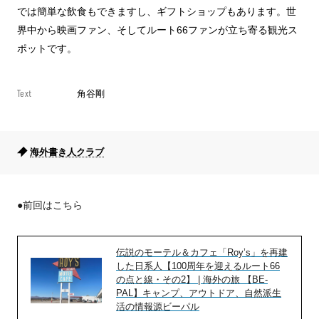
では簡単な飲食もできますし、ギフトショップもあります。世
界中から映画ファン、そしてルート66ファンが立ち寄る観光ス
ポットです。
Text
角谷剛
海外書き人クラブ
●前回はこちら
伝説のモーテル＆カフェ「Roy’s」を再建
した日系人【100周年を迎えるルート66
の点と線・その2】 | 海外の旅 【BE-
PAL】キャンプ、アウトドア、自然派生
活の情報源ビーパル