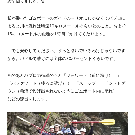
めて知りました。笑
私が乗ったゴムボートのガイドのマリオ…じゃなくてパブロに
よると川の流れは時速10キロメートルぐらいとのこと。およそ
15キロメートルの距離を1時間半かけてくだります。
「でも安心してください。ずっと漕いでいるわけじゃないです
から。パドルで漕ぐのは全体の20パーセントくらいです」
そのあとパブロの指導のもと「フォワード（前に漕げ）！」
「バックワード（後ろに漕げ）！」「ストップ！」「シットダ
ウン（急流で投げ出されないようにゴムボート内に座れ）！」
などの練習をします。