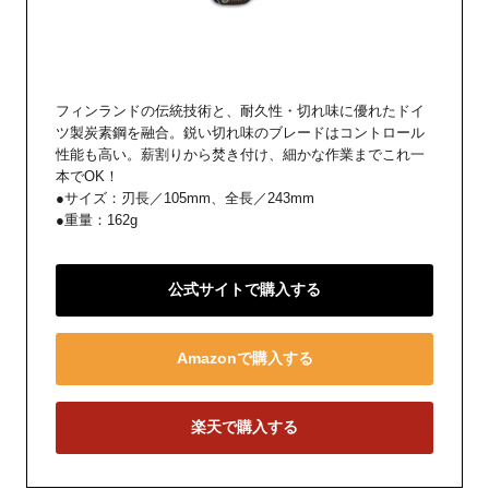
フィンランドの伝統技術と、耐久性・切れ味に優れたドイ
ツ製炭素鋼を融合。鋭い切れ味のブレードはコントロール
性能も高い。薪割りから焚き付け、細かな作業までこれ一
本でOK！
●サイズ：刃長／105mm、全長／243mm
●重量：162g
公式サイトで購入する
Amazonで購入する
楽天で購入する