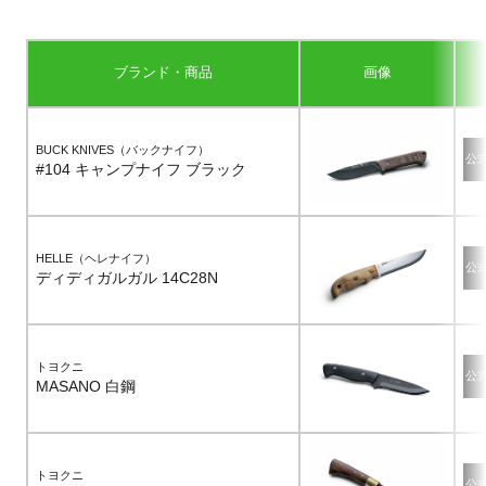
ブランド・商品
画像
BUCK KNIVES（バックナイフ）
公
#104 キャンプナイフ ブラック
HELLE（ヘレナイフ）
公
ディディガルガル 14C28N
トヨクニ
公
MASANO 白鋼
トヨクニ
公