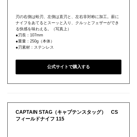
刃の右側は蛤刃、左側は直刃と、左右非対称に加工。薪に
ナイフをあてるとスーッと入り、クルッとフェザーができ
る快感を味わえる。（写真上）
●刃長：107mm
●重量：250g（本体）
●刃素材：ステンレス
公式サイトで購入する
CAPTAIN STAG（キャプテンスタッグ） CS
フィールドナイフ 115