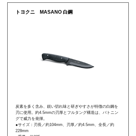
トヨクニ MASANO 白鋼
炭素を多く含み、鋭い切れ味と研ぎやすさが特徴の白鋼を
刃に使用。約4.5mmの刃厚とフルタング構造は、バトニン
グで威力を発揮。
●サイズ：刃長／約104mm、刃厚／約4.5mm、全長／約
228mm