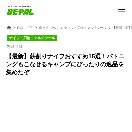
道具・ギア
食べる・飲む
ナイフ・刃物・マルチツール
【最新】薪割
ナイフ・刃物・マルチツール
2026.02.01
【最新】薪割りナイフおすすめ15選！バトニ
ングもこなせるキャンプにぴったりの逸品を
集めたぞ
Loaded
:
100.00%
/
Unmute