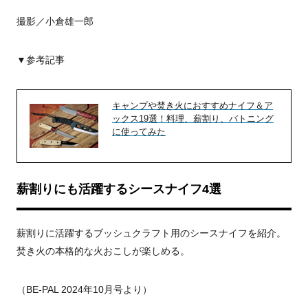
撮影／小倉雄一郎
▼参考記事
キャンプや焚き火におすすめナイフ＆ア
ックス19選！料理、薪割り、バトニング
に使ってみた
薪割りにも活躍するシースナイフ4選
薪割りに活躍するブッシュクラフト用のシースナイフを紹介。
焚き火の本格的な火おこしが楽しめる。
（BE-PAL 2024年10月号より）