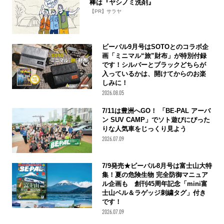
棒は『ヤシノミ洗剤』
【PR】サラヤ
ビーパル9月号はSOTOとのコラボ企
画「ミニマル“旅”財布」が特別付録
です！シルバーとブラックどちらが
入っているかは、開けてからのお楽
しみに！
2026.08.05
7/11は豊洲へGO！ 「BE-PAL アーバ
ン SUV CAMP」でソト遊びにぴった
りな人気車をじっくり見よう
2026.07.09
7/9発売★ビーパル8月号は富士山大特
集！夏の危険生物 完全防御マニュア
ル企画も 創刊45周年記念「mini富
士山ベル＆ラゲッジ刺繍タグ」付き
です！
2026.07.09