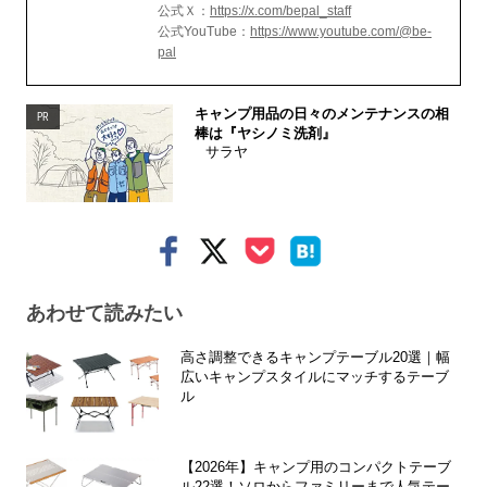
公式Ｘ：
https://x.com/bepal_staff
公式YouTube：
https://www.youtube.com/@be-
pal
キャンプ用品の日々のメンテナンスの相
PR
棒は『ヤシノミ洗剤』
サラヤ
あわせて読みたい
高さ調整できるキャンプテーブル20選｜幅
広いキャンプスタイルにマッチするテーブ
ル
【2026年】キャンプ用のコンパクトテーブ
ル22選！ソロからファミリーまで人気テー