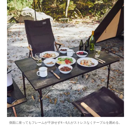
側面に座ってもフレームが干渉せず4～6人がストレスなくテーブルを囲める。