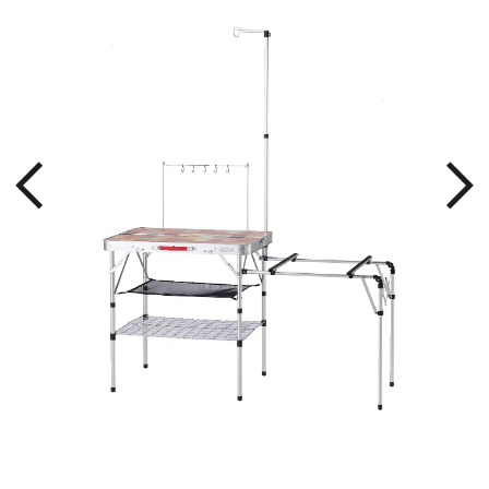
れる
夜の
優秀