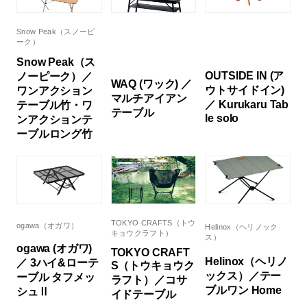
Snow Peak（スノーピ
ーク）
Snow Peak（ス
OUTSIDE IN (ア
ノーピーク）／
WAQ (ワック) ／
ウトサイドイン)
ワンアクション
マルチアイアン
／ Kurukaru Tab
テーブル竹・ワ
テーブル
le solo
ンアクションテ
ーブルロング竹
TOKYO CRAFTS（トウ
ogawa（オガワ）
Helinox（ヘリノック
キョウクラフト）
ス）
ogawa (オガワ)
TOKYO CRAFT
Helinox（ヘリノ
／ 3ハイ&ローテ
S（トウキョウク
ックス）／テー
ーブル タフメッ
ラフト）／コサ
ブルワン Home
シュⅡ
イドテーブル