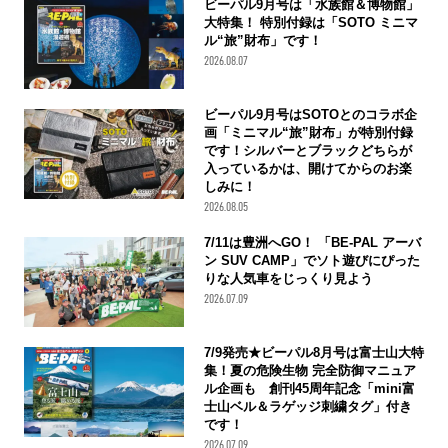
ビーパル9月号は「水族館＆博物館」
大特集！ 特別付録は「SOTO ミニマ
ル“旅”財布」です！
2026.08.07
ビーパル9月号はSOTOとのコラボ企
画「ミニマル“旅”財布」が特別付録
です！シルバーとブラックどちらが
入っているかは、開けてからのお楽
しみに！
2026.08.05
7/11は豊洲へGO！ 「BE-PAL アーバ
ン SUV CAMP」でソト遊びにぴった
りな人気車をじっくり見よう
2026.07.09
7/9発売★ビーパル8月号は富士山大特
集！夏の危険生物 完全防御マニュア
ル企画も 創刊45周年記念「mini富
士山ベル＆ラゲッジ刺繍タグ」付き
です！
2026.07.09