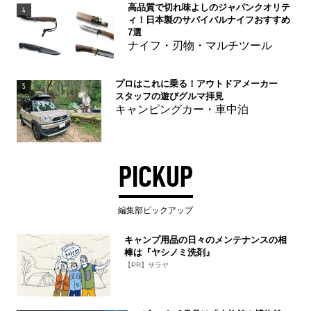
高品質で切れ味よしのジャパンクオリテ
4
ィ！日本製のサバイバルナイフおすすめ
7選
ナイフ・刃物・マルチツール
プロはこれに乗る！アウトドアメーカー
5
スタッフの遊びグルマ拝見
キャンピングカー・車中泊
PICKUP
編集部ピックアップ
キャンプ用品の日々のメンテナンスの相
棒は『ヤシノミ洗剤』
【PR】サラヤ