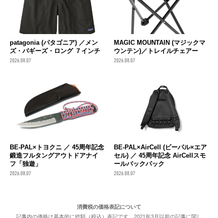
patagonia (パタゴニア) ／メン
MAGIC MOUNTAIN (マジックマ
ズ・バギーズ・ロング ７インチ
ウンテン)／トレイルチェアー
2026.08.07
2026.08.07
BE-PAL×トヨクニ ／ 45周年記念
BE-PAL×AirCell (ビーパル×エア
鍛造フルタングアウトドアナイ
セル) ／ 45周年記念 AirCellスモ
フ「独遊」
ールバックパック
2026.08.07
2026.08.07
消費税の価格表記について
記事内の価格は基本的に総額（税込）表記です。2021年3月以前の記事に関し