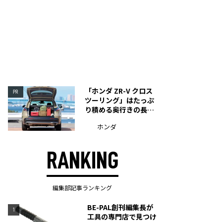
「ホンダ ZR-V クロス
PR
ツーリング」はたっぷ
り積める奥行きの長い
荷室を装備
ホンダ
RANKING
編集部記事ランキング
BE-PAL創刊編集長が
1
工具の専門店で見つけ