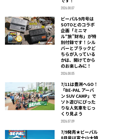
です！
2026.08.07
ビーパル9月号は
SOTOとのコラボ
企画「ミニマ
ル“旅”財布」が特
別付録です！シル
バーとブラックど
ちらが入っている
かは、開けてから
のお楽しみに！
2026.08.05
7/11は豊洲へGO！
「BE-PAL アーバ
ン SUV CAMP」で
ソト遊びにぴった
りな人気車をじっ
くり見よう
2026.07.09
7/9発売★ビーパル
8月号は富士山大特