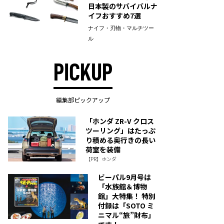
日本製のサバイバルナ
イフおすすめ7選
ナイフ・刃物・マルチツー
ル
PICKUP
編集部ピックアップ
「ホンダ ZR-V クロス
ツーリング」はたっぷ
り積める奥行きの長い
荷室を装備
【PR】ホンダ
ビーパル9月号は
「水族館＆博物
館」大特集！ 特別
付録は「SOTO ミ
ニマル“旅”財布」