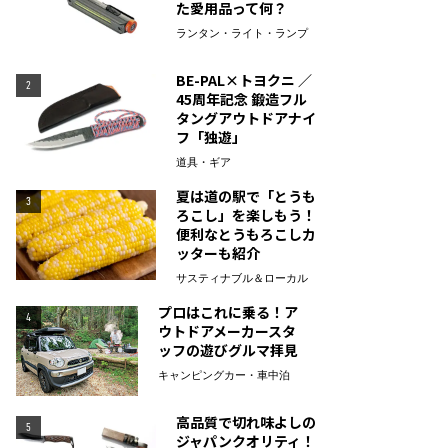
た愛用品って何？
ランタン・ライト・ランプ
BE-PAL×トヨクニ ／
2
45周年記念 鍛造フル
タングアウトドアナイ
フ「独遊」
道具・ギア
夏は道の駅で「とうも
3
ろこし」を楽しもう！
便利なとうもろこしカ
ッターも紹介
サスティナブル＆ローカル
プロはこれに乗る！ア
4
ウトドアメーカースタ
ッフの遊びグルマ拝見
キャンピングカー・車中泊
高品質で切れ味よしの
5
ジャパンクオリティ！