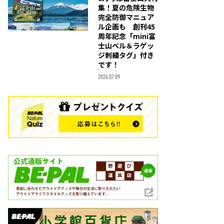
集！夏の危険生物
完全防御マニュア
ル企画も 創刊45
周年記念「mini富
士山ベル＆ラゲッ
ジ刺繍タグ」付き
です！
2026.07.09