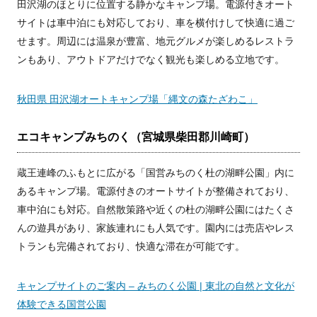
田沢湖のほとりに位置する静かなキャンプ場。電源付きオート
サイトは車中泊にも対応しており、車を横付けして快適に過ご
せます。周辺には温泉が豊富、地元グルメが楽しめるレストラ
ンもあり、アウトドアだけでなく観光も楽しめる立地です。
秋田県 田沢湖オートキャンプ場「縄文の森たざわこ」
エコキャンプみちのく（宮城県柴田郡川崎町）
蔵王連峰のふもとに広がる「国営みちのく杜の湖畔公園」内に
あるキャンプ場。電源付きのオートサイトが整備されており、
車中泊にも対応。自然散策路や近くの杜の湖畔公園にはたくさ
んの遊具があり、家族連れにも人気です。園内には売店やレス
トランも完備されており、快適な滞在が可能です。
キャンプサイトのご案内 – みちのく公園 | 東北の自然と文化が
体験できる国営公園