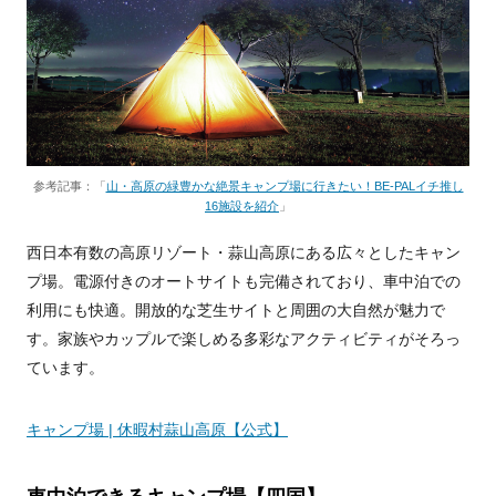
参考記事：「
山・高原の緑豊かな絶景キャンプ場に行きたい！BE-PALイチ推し
16施設を紹介
」
西日本有数の高原リゾート・蒜山高原にある広々としたキャン
プ場。電源付きのオートサイトも完備されており、車中泊での
利用にも快適。開放的な芝生サイトと周囲の大自然が魅力で
す。家族やカップルで楽しめる多彩なアクティビティがそろっ
ています。
キャンプ場 | 休暇村蒜山高原【公式】