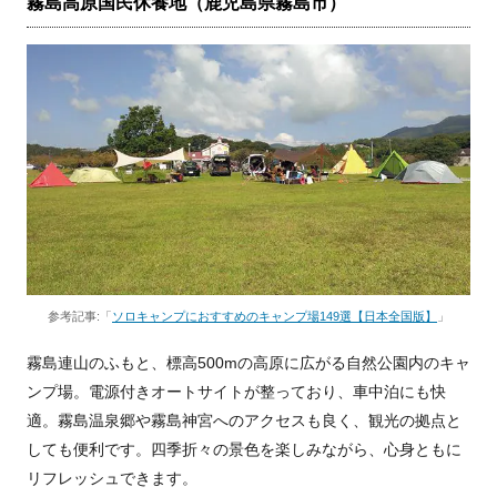
霧島高原国民休養地（鹿児島県霧島市）
参考記事:「
ソロキャンプにおすすめのキャンプ場149選【日本全国版】
」
霧島連山のふもと、標高500mの高原に広がる自然公園内のキャ
ンプ場。電源付きオートサイトが整っており、車中泊にも快
適。霧島温泉郷や霧島神宮へのアクセスも良く、観光の拠点と
しても便利です。四季折々の景色を楽しみながら、心身ともに
リフレッシュできます。