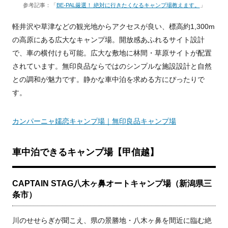
参考記事：「
BE-PAL厳選！ 絶対に行きたくなるキャンプ場教えます。
」
軽井沢や草津などの観光地からアクセスが良い、標高約1,300m
の高原にある広大なキャンプ場。開放感あふれるサイト設計
で、車の横付けも可能。広大な敷地に林間・草原サイトが配置
されています。無印良品ならではのシンプルな施設設計と自然
との調和が魅力です。静かな車中泊を求める方にぴったりで
す。
カンパーニャ嬬恋キャンプ場｜無印良品キャンプ場
車中泊できるキャンプ場【甲信越】
CAPTAIN STAG八木ヶ鼻オートキャンプ場（新潟県三
条市）
川のせせらぎが聞こえ、県の景勝地・八木ヶ鼻を間近に臨む絶