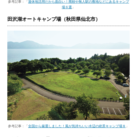
参考記事：「
遊休地活用だから面白い！廃校や無人駅の敷地などにあるキャンプ
場６選
」
田沢湖オートキャンプ場（秋田県仙北市）
参考記事：「
全国から厳選しました！風が気持ちいい水辺の絶景キャンプ場８
」