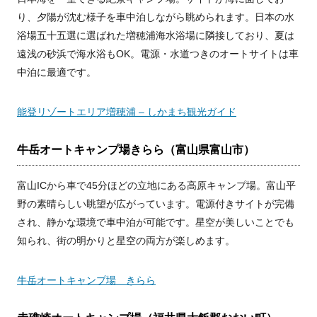
り、夕陽が沈む様子を車中泊しながら眺められます。日本の水
浴場五十五選に選ばれた増穂浦海水浴場に隣接しており、夏は
遠浅の砂浜で海水浴もOK。電源・水道つきのオートサイトは車
中泊に最適です。
能登リゾートエリア増穂浦 – しかまち観光ガイド
牛岳オートキャンプ場きらら（富山県富山市）
富山ICから車で45分ほどの立地にある高原キャンプ場。富山平
野の素晴らしい眺望が広がっています。電源付きサイトが完備
され、静かな環境で車中泊が可能です。星空が美しいことでも
知られ、街の明かりと星空の両方が楽しめます。
牛岳オートキャンプ場 きらら