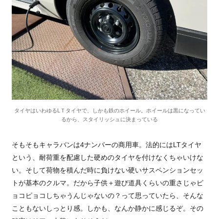
タイヤはいわゆるLＴタイヤで、しかも鉄のホイール。ホイールは黒になってい
るから、スタイリッシュに決まっている
そもそもキャラバンは
4
ナンバーの商用車。法的には
LT
タイヤ
という、耐荷重を配慮した硬めのタイヤを付けなくちゃいけな
い。そして荷物を積んだ時に負けない硬いサスペンションセッ
トが基本のクルマ。だから子供＋遊び道具くらいの重さじゃピ
ョコピョコしちゃうんじゃないの？って思っていたら、そんな
こともないしっとり感。しかも、なんか静かに感じるぞ。その