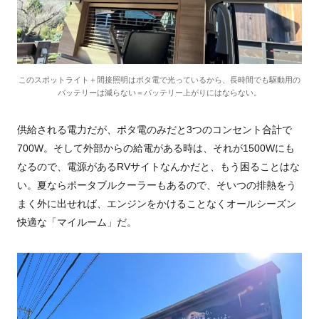
このスポットライト＋間接照明はポタ電で光っているから、長時間でも駆動用の
バッテリーは減らない＝バッテリー上がりにはならない。
供給される電力だが、ポタ電のみだと
3
つのコンセント合計で
700W
。そして外部からの給電がある時は、それが
1500W
にも
なるので、電源がある
RV
サイトなんかだと、もう困ることはな
い。夏ならポータブルクーラーもあるので、そいつの排熱をう
まく外に出せれば、エンジンをかけることなくオールシーズン
快適な「マイルーム」だ。