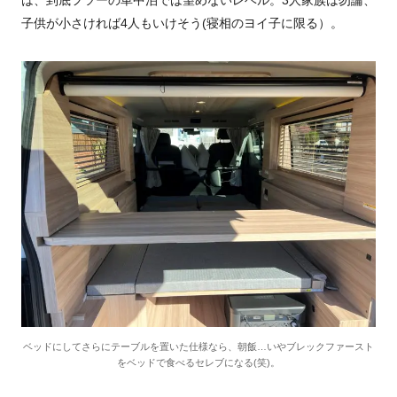
は、到底フツーの車中泊では望めないレベル。
3
人家族は勿論、
子供が小さければ
4
人もいけそう
(
寝相のヨイ子に限る）。
ベッドにしてさらにテーブルを置いた仕様なら、朝飯…いやブレックファースト
をベッドで食べるセレブになる(笑)。