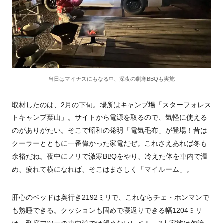
当日はマイナスにもなる中、深夜の劇寒BBQも実施
取材したのは、
2
月の下旬。場所はキャンプ場「スターフォレス
トキャンプ葉山」。サイトから電源を取るので、気軽に使える
のがありがたい。そこで昭和の発明「電気毛布」が登場！昔は
クーラーとともに一番偉かった家電だぜ。これさえあれば冬も
余裕だね。夜中にノリで激寒
BBQ
をやり、冷えた体を車内で温
め、疲れて横になれば、そこはまさしく「マイルーム」。
肝心のベッドは奥行き
2192
ミリで、これならチェ・ホンマンで
も熟睡できる。クッションも固めで寝返りできる幅
1204
ミリ