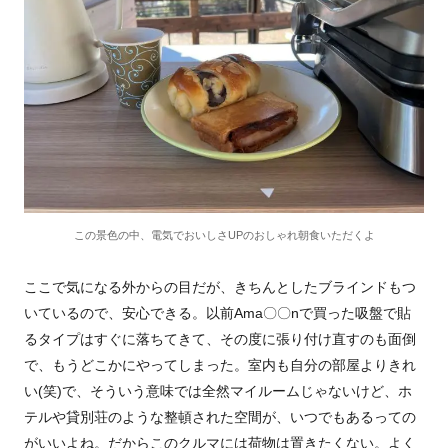
この景色の中、電気でおいしさUPのおしゃれ朝食いただくよ
ここで気になる外からの目だが、きちんとしたブラインドもつ
いているので、安心できる。以前
Ama
〇〇
n
で買った吸盤で貼
るタイプはすぐに落ちてきて、その度に張り付け直すのも面倒
で、もうどこかにやってしまった。室内も自分の部屋よりきれ
い
(
笑
)
で、そういう意味では全然マイルームじゃないけど、ホ
テルや貸別荘のような整頓された空間が、いつでもあるっての
がいいよね。だからこのクルマには荷物は置きたくない。よく