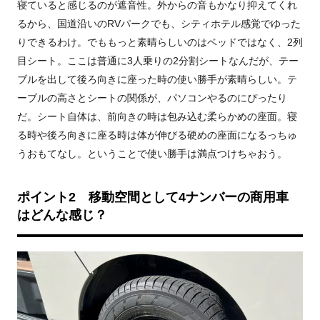
寝ていると感じるのが遮音性。外からの音もかなり抑えてくれ
るから、国道沿いの
RV
パークでも、シティホテル感覚でゆった
りできるわけ。でももっと素晴らしいのはベッドではなく、
2
列
目シート。ここは普通に
3
人乗りの
2
分割シートなんだが、テー
ブルを出して後ろ向きに座った時の使い勝手が素晴らしい。テ
ーブルの高さとシートの関係が、パソコンやるのにぴったり
だ。シート自体は、前向きの時は包み込む柔らかめの座面。寝
る時や後ろ向きに座る時は体が伸びる硬めの座面になるっちゅ
うおもてなし。ということで使い勝手は満点つけちゃおう。
ポイント
2
移動空間として
4
ナンバーの商用車
はどんな感じ？