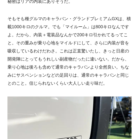
秘密はリアの内装にありそうだ。
そもそも種グルマのキャラバン・グランドプレミアム
GX
は、積
載
1000
キロのクルマ。でも「マイルーム」は
800
キロなんです
よ。だから、内装＋電装品なんかで
200
キロ引かれてるってこ
と。その重みが乗り心地をマイルドにして、さらに内装が音を
吸収しているわけだわさ。これは正直驚いたし、きっと日産の
開発陣にとってもうれしい副産物だったに違いない。だから、
乗り心地は後ろも含めて通常のキャラバンより全然良い。ちな
みにサスペンションなどの足回りは、通常のキャラバンと同じ
とのこと。信じられないくらい大人しい走り味だ。