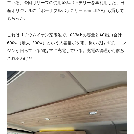
ている。今回はリーフの使用済みバッテリーを再利用した、日
産オリジナルの「ポータブルバッテリー
from LEAF
」も貸して
もらった。
これはリチウムイオン充電池で、
633wh
の容量と
AC
出力合計
600w
（最大
1200w
）という大容量ポタ電。繋いでおけば、エン
ジンが回っている間は常に充電している。充電の管理から解放
されるわけだ。