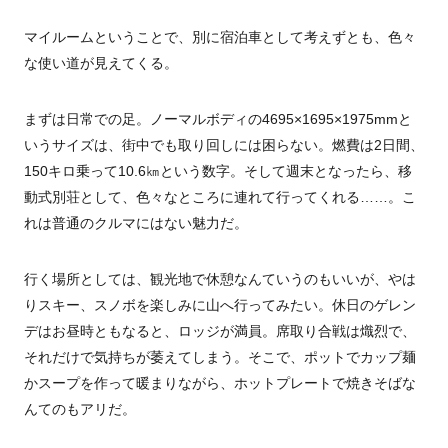
マイルームということで、別に宿泊車として考えずとも、色々
な使い道が見えてくる。
まずは日常での足。ノーマルボディの4695×1695×1975mmと
いうサイズは、街中でも取り回しには困らない。燃費は
2
日間、
150
キロ乗って
10.6
㎞という数字。そして週末となったら、移
動式別荘として、色々なところに連れて行ってくれる
…
…。こ
れは普通のクルマにはない魅力だ。
行く場所としては、観光地で休憩なんていうのもいいが、やは
りスキー、スノボを楽しみに山へ行ってみたい。休日のゲレン
デはお昼時ともなると、ロッジが満員。席取り合戦は熾烈で、
それだけで気持ちが萎えてしまう。そこで、ポットでカップ麺
かスープを作って暖まりながら、ホットプレートで焼きそばな
んてのもアリだ。