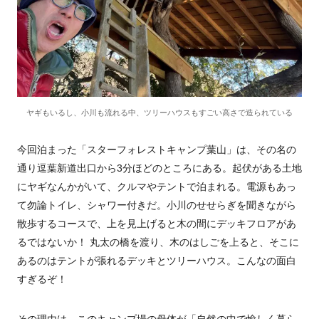
ヤギもいるし、小川も流れる中、ツリーハウスもすごい高さで造られている
今回泊まった「スターフォレストキャンプ葉山」は、その名の
通り逗葉新道出口から
3
分ほどのところにある。起伏がある土地
にヤギなんかがいて、クルマやテントで泊まれる。電源もあっ
て勿論トイレ、シャワー付きだ。小川のせせらぎを聞きながら
散歩するコースで、上を見上げると木の間にデッキフロアがあ
るではないか！ 丸太の橋を渡り、木のはしごを上ると、そこに
あるのはテントが張れるデッキとツリーハウス。こんなの面白
すぎるぞ！