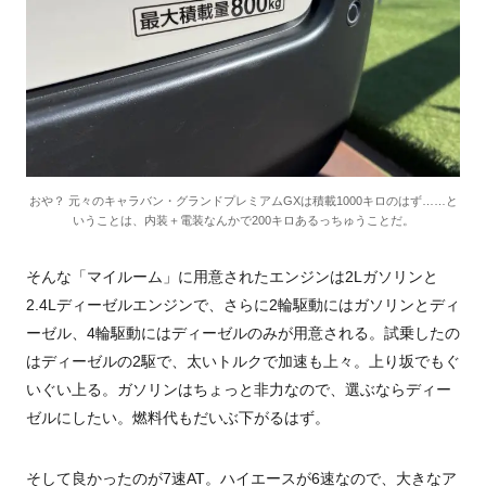
おや？ 元々のキャラバン・グランドプレミアムGXは積載1000キロのはず……と
いうことは、内装＋電装なんかで200キロあるっちゅうことだ。
そんな「マイルーム」に用意されたエンジンは
2L
ガソリンと
2.4L
ディーゼルエンジンで、さらに
2
輪駆動にはガソリンとディ
ーゼル、
4
輪駆動にはディーゼルのみが用意される。試乗したの
はディーゼルの
2
駆で、太いトルクで加速も上々。上り坂でもぐ
いぐい上る。ガソリンはちょっと非力なので、選ぶならディー
ゼルにしたい。燃料代もだいぶ下がるはず。
そして良かったのが
7
速
AT
。ハイエースが
6
速なので、大きなア