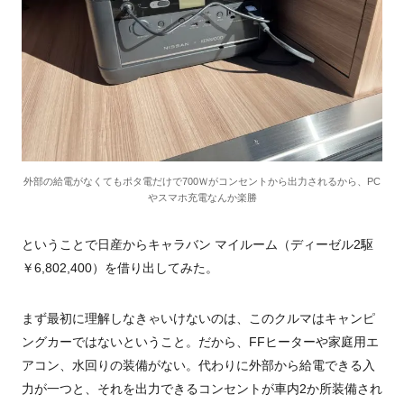
外部の給電がなくてもポタ電だけで700Ｗがコンセントから出力されるから、PC
やスマホ充電なんか楽勝
ということで日産からキャラバン マイルーム（ディーゼル2駆
￥6,802,400）を借り出してみた。
まず最初に理解しなきゃいけないのは、このクルマはキャンピ
ングカーではないということ。だから、
FF
ヒーターや家庭用エ
アコン、水回りの装備がない。代わりに外部から給電できる入
力が一つと、それを出力できるコンセントが車内
2
か所装備され