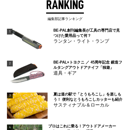
RANKING
編集部記事ランキング
BE-PAL創刊編集長が工具の専門店で見
1
つけた愛用品って何？
ランタン・ライト・ランプ
BE-PAL×トヨクニ ／ 45周年記念 鍛造フ
2
ルタングアウトドアナイフ「独遊」
道具・ギア
夏は道の駅で「とうもろこし」を楽しも
3
う！ 便利なとうもろこしカッターも紹介
サスティナブル＆ローカル
プロはこれに乗る！アウトドアメーカー
4