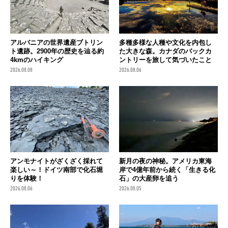
アルバニアの世界遺産ブトリン
多種多様な人種や文化を内包し
ト遺跡。2900年の歴史を辿る約
た大きな森。カナダのバックカ
4kmのハイキング
ントリーを旅して気づいたこと
2026.08.08
2026.08.06
アンモナイトがざくざく採れて
新月の夜の神秘。アメリカ東海
楽しい～！ドイツ南部で化石堀
岸で4億年前から続く「生きる化
りを体験！
石」の大産卵を追う
2026.08.06
2026.08.05