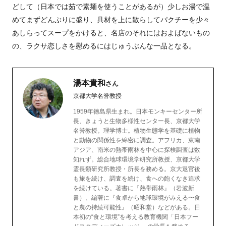
どして（日本では茹で素麺を使うことがあるが）少しお湯で温
めてまずどんぶりに盛り、具材を上に散らしてパクチーを少々
あしらってスープをかけると、名店のそれにはおよばないもの
の、ラクサ恋しさを慰めるにはじゅうぶんな一品となる。
湯本貴和
さん
京都大学名誉教授
1959年徳島県生まれ。日本モンキーセンター所
長、きょうと生物多様性センター長、京都大学
名誉教授。理学博士。植物生態学を基礎に植物
と動物の関係性を綿密に調査。アフリカ、東南
アジア、南米の熱帯雨林を中心に探検調査は数
知れず。総合地球環境学研究所教授、京都大学
霊長類研究所教授・所長を務める。京大退官後
も旅を続け、調査を続け、食への飽くなき追求
を続けている。著書に『熱帯雨林』（岩波新
書）、編著に『食卓から地球環境がみえる〜食
と農の持続可能性』（昭和堂）などがある。日
本初の“食と環境”を考える教育機関「日本フー