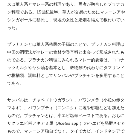
スは華人系とマレー系の料理であり、両者が融合したプラナカ
ン料理である。15世紀後半、華人が交易のためにマレーシアや
シンガポールに移民し、現地の女性と婚姻を結んで根付いてい
った。
プラナカンとは華人系移民の子孫のことで、プラナカン料理は
中国の調理法がマレーの食材や香辛料と出会って形成されたも
のである。プラナカン料理にみられるマレー的要素は、ココナ
ッツミルクやヤシ油を基本とし、穀物酢の代わりにタマリンド
や柑橘類、調味料としてサンバルやブラチャンを多用すること
である。
サンバルは、チャベ（トウガラシ）、バワンメラ（小粒の赤タ
マネギ）、バワンプティ（ニンニク）に塩や砂糖などを加えた
ものだ。ブラチャンとは、小エビ塩辛ペーストである。おもに
サクラエビ科アキアミ属（
Acetes
spp.）の小エビを発酵させた
もので、マレーシア独自でなく、タイでカピ、インドネシアで