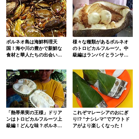
ボルネオ島は海鮮料理天
様々な種類があるボルネオ
国！海や川の豊かで新鮮な
のトロピカルフルーツ。中
食材と華人たちの出会いが
級編はランバイとランサー
生んだ奇跡
だ！
「熱帯果実の王様」ドリア
これぞマレーシアのおにぎ
ンはトロピカルフルーツ上
り!? “ナシレマ”でアウトド
級編！どんな味？ボルネオ
アがより楽しくなった！
で日本の...