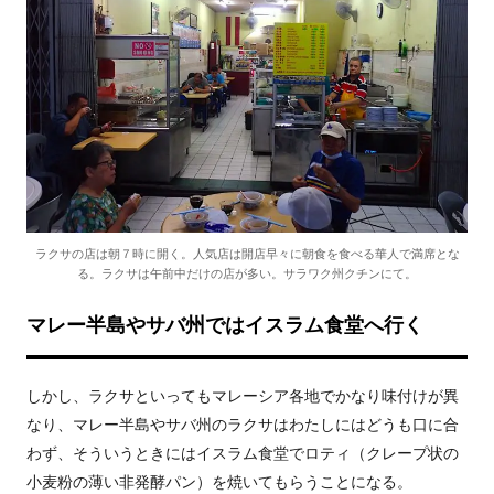
ラクサの店は朝７時に開く。人気店は開店早々に朝食を食べる華人で満席とな
る。ラクサは午前中だけの店が多い。サラワク州クチンにて。
マレー半島やサバ州ではイスラム食堂へ行く
しかし、ラクサといってもマレーシア各地でかなり味付けが異
なり、マレー半島やサバ州のラクサはわたしにはどうも口に合
わず、そういうときにはイスラム食堂でロティ（クレープ状の
小麦粉の薄い非発酵パン）を焼いてもらうことになる。