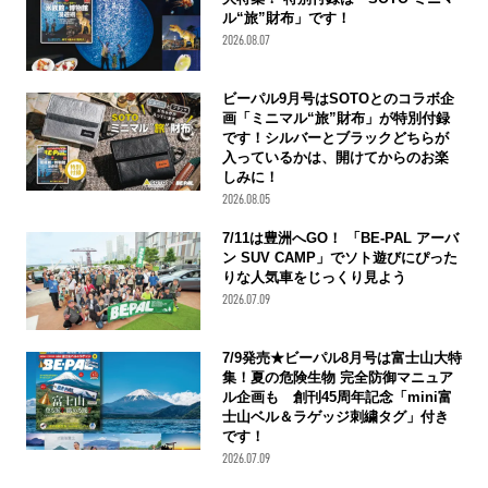
ル“旅”財布」です！
2026.08.07
ビーパル9月号はSOTOとのコラボ企
画「ミニマル“旅”財布」が特別付録
です！シルバーとブラックどちらが
入っているかは、開けてからのお楽
しみに！
2026.08.05
7/11は豊洲へGO！ 「BE-PAL アーバ
ン SUV CAMP」でソト遊びにぴった
りな人気車をじっくり見よう
2026.07.09
7/9発売★ビーパル8月号は富士山大特
集！夏の危険生物 完全防御マニュア
ル企画も 創刊45周年記念「mini富
士山ベル＆ラゲッジ刺繍タグ」付き
です！
2026.07.09