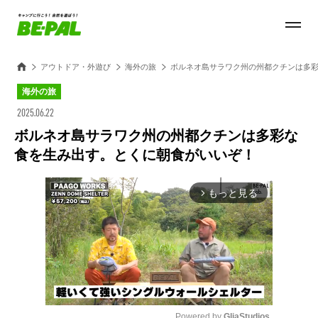
アウトドア・外遊び
海外の旅
ボルネオ島サラワク州の州都クチンは多
海外の旅
2025.06.22
ボルネオ島サラワク州の州都クチンは多彩な
食を生み出す。とくに朝食がいいぞ！
もっと見る
arrow_forward_ios
Powered by 
GliaStudios