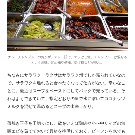
ナシ・チャンプルーのおかず。マレー語で、ナシはご飯、チャンプルーは混ぜる
という意味。炒め物や煮物、揚げ物などが並ぶ。
ちなみにサラワク・ラクサはサラワク州でしか売られていなの
で、サラワクを離れると食べたくなって仕方がない。幸いなこ
とに、最近はスープをペーストにしてパックで売っている。そ
れはよくできていて、指定どおりの量で水に溶いてココナッツ
ミルクを混ぜて温めるとスープの出来上がり。
薄焼き玉子を千切りにし、欲をいえば鶏肉や小〜中サイズの無
頭エビを茹でておいて具材を準備しておく。ビーフンを水でも