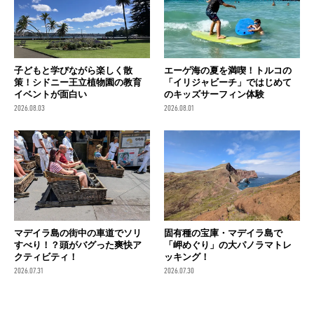
子どもと学びながら楽しく散
エーゲ海の夏を満喫！トルコの
策！シドニー王立植物園の教育
「イリジャビーチ」ではじめて
イベントが面白い
のキッズサーフィン体験
2026.08.03
2026.08.01
マデイラ島の街中の車道でソリ
固有種の宝庫・マデイラ島で
すべり！？頭がバグった爽快ア
「岬めぐり」の大パノラマトレ
クティビティ！
ッキング！
2026.07.31
2026.07.30