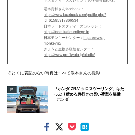
ドスタディーズカレッジ 」の学長も務める。
湯本貴和さんfacebook：
https://www.facebook.com/profile.php?
id=61585317866534
日本フードスタディーズカレッジ ：
https://foodstudiescollege.jp
日本モンキーセンター：
https://www.j-
monkey.jp/
きょうと生物多様性センター：
https://www.pref.kyoto.jp/biodic/
※とくに表記のない写真はすべて湯本さんの撮影
「ホンダ ZR-V クロスツーリング」はた
PR
っぷり積める奥行きの長い荷室を装備
ホンダ