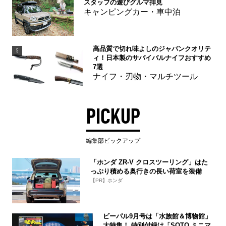
スタッフの遊びグルマ拝見
キャンピングカー・車中泊
高品質で切れ味よしのジャパンクオリテ
5
ィ！日本製のサバイバルナイフおすすめ
7選
ナイフ・刃物・マルチツール
PICKUP
編集部ピックアップ
「ホンダ ZR-V クロスツーリング」はた
っぷり積める奥行きの長い荷室を装備
【PR】ホンダ
ビーパル9月号は「水族館＆博物館」
大特集！ 特別付録は「SOTO ミニマ