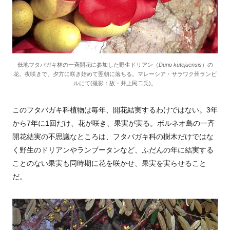
低地フタバガキ林の一斉開花に参加した野生ドリアン（
Durio kutejuensis
）の
花。夜咲きで、夕方に咲き始めて翌朝に落ちる。マレーシア・サラワク州ランビ
ルにて(撮影：故・井上民二氏)。
このフタバガキ科植物は毎年、開花結実するわけではない。
3
年
から
7
年に
1
回だけ、花が咲き、果実が実る。ボルネオ島の一斉
開花結実の不思議なところは、フタバガキ科の樹木だけではな
く野生のドリアンやランブータンなど、ふだんの年に結実する
ことのない果実も同時期に花を咲かせ、果実を実らせること
だ。