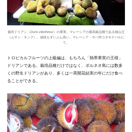
栽培ドリアン（
Durio zibethinus
）の果実。マレーシアの最高級品種である猫山王
（ムサン・キング）。値段もずいぶん高い。マレーシア・サバ州コタキナバルに
て。
トロピカルフルーツの上級編は、もちろん「熱帯果実の王様」
ドリアンである。栽培品種だけではなく、ボルネオ島には数多
くの野生ドリアンがあり、多くは一斉開花結実の年にだけ食べ
ることができる。