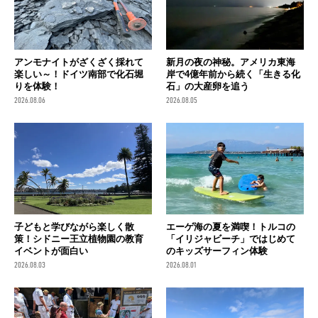
アンモナイトがざくざく採れて
新月の夜の神秘。アメリカ東海
楽しい～！ドイツ南部で化石堀
岸で4億年前から続く「生きる化
りを体験！
石」の大産卵を追う
2026.08.06
2026.08.05
子どもと学びながら楽しく散
エーゲ海の夏を満喫！トルコの
策！シドニー王立植物園の教育
「イリジャビーチ」ではじめて
イベントが面白い
のキッズサーフィン体験
2026.08.03
2026.08.01