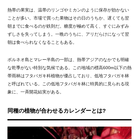
熱帯の果実は、温帯のリンゴやミカンのように保存が効かない
ことが多い。市場で買った果物はその日のうちか、遅くても翌
朝までに食べるのが鉄則だ。糖度が極めて高く、すぐにみずみ
ずしさを失ってしまう。一晩のうちに、アリだらけになって翌
朝は食べられなくなることもある。
ボルネオ島とマレー半島の一部は、熱帯アジアのなかでも明確
な乾季がない特別な気候である。この地域の標高
600m
以下の熱
帯雨林はフタバガキ科植物が優占しており、低地フタバガキ林
と呼ばれている。この低地フタバガキ林に特異的に見られる現
象に、一斉開花結実がある。
同種の植物が合わせるカレンダーとは?