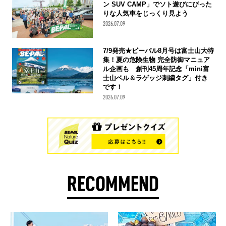
ン SUV CAMP」でソト遊びにぴった
りな人気車をじっくり見よう
2026.07.09
7/9発売★ビーパル8月号は富士山大特
集！夏の危険生物 完全防御マニュア
ル企画も 創刊45周年記念「mini富
士山ベル＆ラゲッジ刺繍タグ」付き
です！
2026.07.09
RECOMMEND