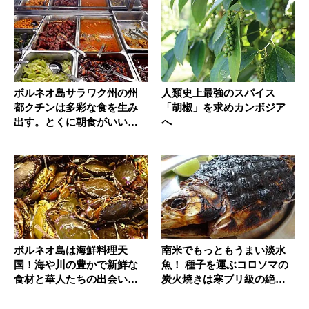
ボルネオ島サラワク州の州
人類史上最強のスパイス
都クチンは多彩な食を生み
「胡椒」を求めカンボジア
出す。とくに朝食がいい
へ
ぞ！
ボルネオ島は海鮮料理天
南米でもっともうまい淡水
国！海や川の豊かで新鮮な
魚！ 種子を運ぶコロソマの
食材と華人たちの出会いが
炭火焼きは寒ブリ級の絶品
生んだ奇跡
だ