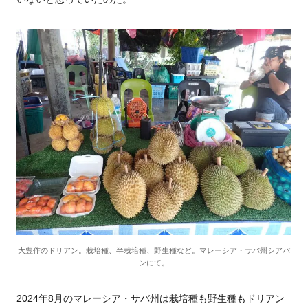
大豊作のドリアン。栽培種、半栽培種、野生種など。マレーシア・サバ州シアパ
ンにて。
2024
年
8
月のマレーシア・サバ州は栽培種も野生種もドリアン