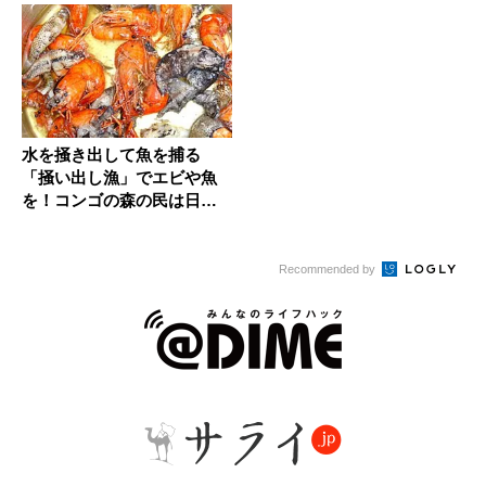
水を掻き出して魚を捕る
「掻い出し漁」でエビや魚
を！コンゴの森の民は日々
の食材を自...
Recommended by