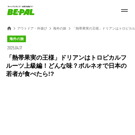
アウトドア・外遊び
海外の旅
「熱帯果実の王様」ドリアンはトロピカル
海外の旅
2025.04.17
「熱帯果実の王様」ドリアンはトロピカルフ
ルーツ上級編！どんな味？ボルネオで日本の
若者が食べたら!?
Loaded
:
100.00%
/
Unmute