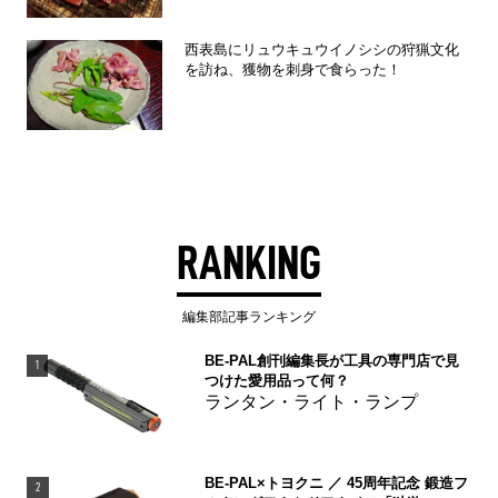
西表島にリュウキュウイノシシの狩猟文化
を訪ね、獲物を刺身で食らった！
RANKING
編集部記事ランキング
BE-PAL創刊編集長が工具の専門店で見
1
つけた愛用品って何？
ランタン・ライト・ランプ
BE-PAL×トヨクニ ／ 45周年記念 鍛造フ
2