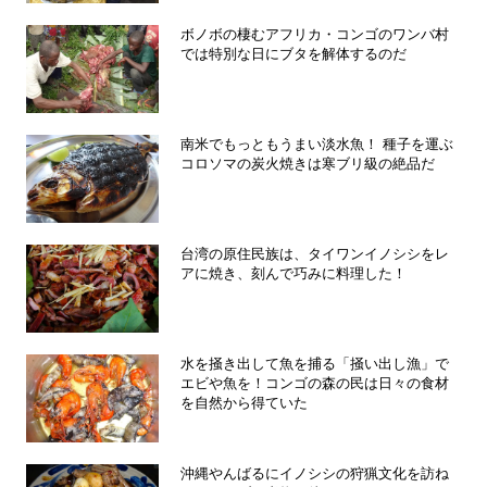
ボノボの棲むアフリカ・コンゴのワンバ村
では特別な日にブタを解体するのだ
南米でもっともうまい淡水魚！ 種子を運ぶ
コロソマの炭火焼きは寒ブリ級の絶品だ
台湾の原住民族は、タイワンイノシシをレ
アに焼き、刻んで巧みに料理した！
水を掻き出して魚を捕る「掻い出し漁」で
エビや魚を！コンゴの森の民は日々の食材
を自然から得ていた
沖縄やんばるにイノシシの狩猟文化を訪ね