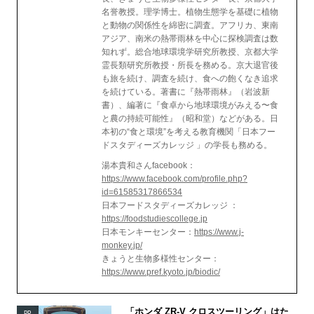
名誉教授。理学博士。植物生態学を基礎に植物
と動物の関係性を綿密に調査。アフリカ、東南
アジア、南米の熱帯雨林を中心に探検調査は数
知れず。総合地球環境学研究所教授、京都大学
霊長類研究所教授・所長を務める。京大退官後
も旅を続け、調査を続け、食への飽くなき追求
を続けている。著書に『熱帯雨林』（岩波新
書）、編著に『食卓から地球環境がみえる〜食
と農の持続可能性』（昭和堂）などがある。日
本初の“食と環境”を考える教育機関「日本フー
ドスタディーズカレッジ 」の学長も務める。
湯本貴和さんfacebook：
https://www.facebook.com/profile.php?
id=61585317866534
日本フードスタディーズカレッジ ：
https://foodstudiescollege.jp
日本モンキーセンター：
https://www.j-
monkey.jp/
きょうと生物多様性センター：
https://www.pref.kyoto.jp/biodic/
「ホンダ ZR-V クロスツーリング」はた
PR