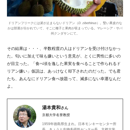
ドリアンフリークには涎が止まらないドリアン（
D. zibethinus
）。堅い果皮のな
かは部屋が分かれていて、そこに種子と果肉が収まっている。マレーシア・サバ
州クンダサンにて。
その結果は・・・、半数程度の人はドリアンを受け付けなかっ
た。匂いに加えて味も嫌いという意見が、とくに男性に多いの
が目立った。「食べ頃を逸した果実を食べることで作られるド
リアン嫌い」仮説は、あっけなく却下されたのだった。でも君
たち、あんなにドリアン食べ放題って、滅多にない幸運なんだ
よ。
湯本貴和
さん
京都大学名誉教授
1959年徳島県生まれ。日本モンキーセンター所
長、きょうと生物多様性センター長、京都大学