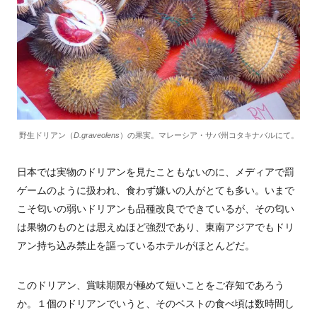
野生ドリアン（
D.graveolens
）の果実。マレーシア・サバ州コタキナバルにて。
日本では実物のドリアンを見たこともないのに、メディアで罰
ゲームのように扱われ、食わず嫌いの人がとても多い。いまで
こそ匂いの弱いドリアンも品種改良でできているが、その匂い
は果物のものとは思えぬほど強烈であり、東南アジアでもドリ
アン持ち込み禁止を謳っているホテルがほとんどだ。
このドリアン、賞味期限が極めて短いことをご存知であろう
か。１個のドリアンでいうと、そのベストの食べ頃は数時間し