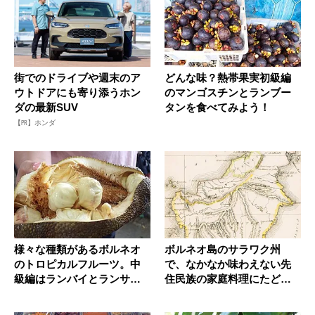
街でのドライブや週末のア
どんな味？熱帯果実初級編
ウトドアにも寄り添うホン
のマンゴスチンとランブー
ダの最新SUV
タンを食べてみよう！
【PR】ホンダ
様々な種類があるボルネオ
ボルネオ島のサラワク州
のトロピカルフルーツ。中
で、なかなか味わえない先
級編はランバイとランサー
住民族の家庭料理にたどり
だ！
着いた！