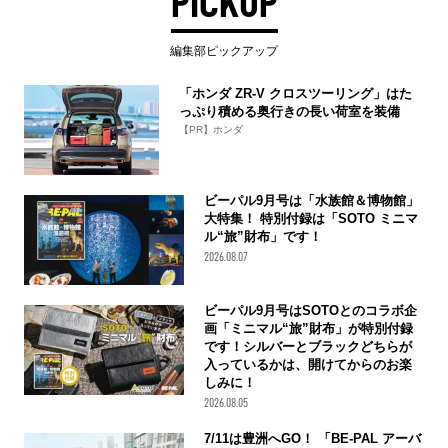
PICKUP
編集部ピックアップ
「ホンダ ZR-V クロスツーリング」はた
っぷり積める奥行きの長い荷室を装備
【PR】ホンダ
ビーパル9月号は「水族館＆博物館」
大特集！ 特別付録は「SOTO ミニマ
ル“旅”財布」です！
2026.08.07
ビーパル9月号はSOTOとのコラボ企
画「ミニマル“旅”財布」が特別付録
です！シルバーとブラックどちらが
入っているかは、開けてからのお楽
しみに！
2026.08.05
7/11は豊洲へGO！ 「BE-PAL アーバ