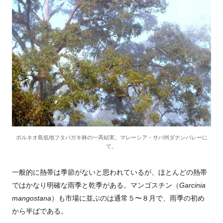
ボルネオ島低地フタバガキ林の一斉結実。マレーシア・サバ州ダナンバレーに
て。
一般的に熱帯は季節がないと思われているが、ほとんどの熱帯
ではかなり明確な雨季と乾季がある。マンゴスチン（
Garcinia
mangostana
）も市場に並ぶのは通常５〜８月で、雨季の初め
から半ばである。